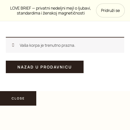
Pređi
LOVE BRIEF — privatni nedeljni mejl o ljubavi,
Pridruži se
na
standardima i ženskoj magnetičnosti
sadržaj
Vaša korpa je trenutno prazna.
NAZAD U PRODAVNICU
CLOSE