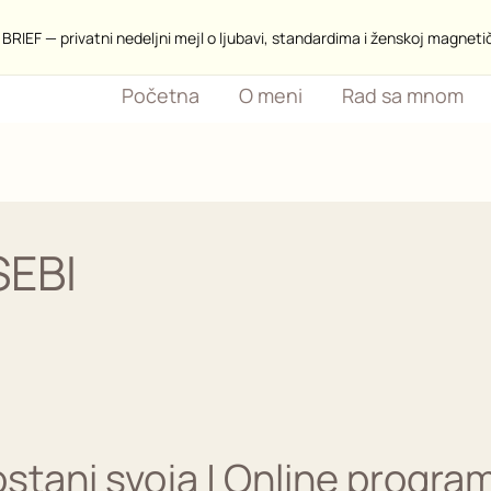
BRIEF — privatni nedeljni mejl o ljubavi, standardima i ženskoj magneti
Početna
O meni
Rad sa mnom
SEBI
stani svoja | Online program