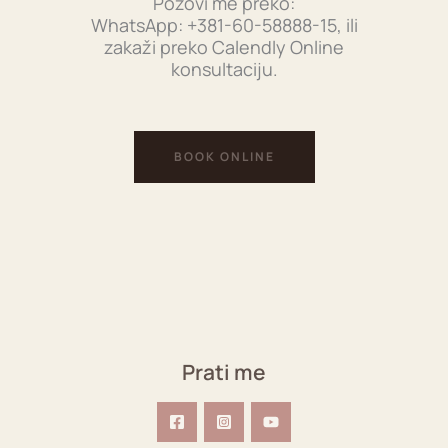
Pozovi me preko:
WhatsApp: +381-60-58888-15, ili
zakaži preko Calendly Online
konsultaciju.
BOOK ONLINE
Prati me