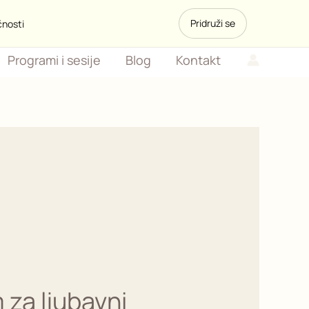
Pridruži se
čnosti
Programi i sesije
Blog
Kontakt
 za ljubavni