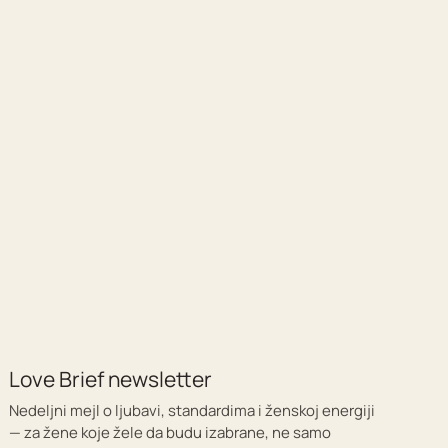
Love Brief newsletter
Nedeljni mejl o ljubavi, standardima i ženskoj energiji
— za žene koje žele da budu izabrane, ne samo