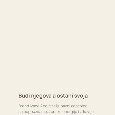
Budi njegova a ostani svoja
Brend Ivane Anđić za ljubavni coaching,
samopouzdanje, žensku energiju i zdravije