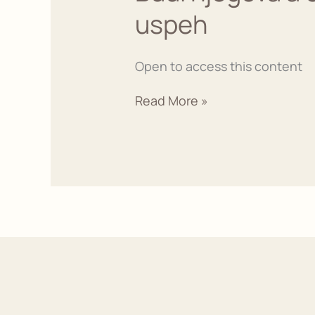
a
uspeh
ostani
svoja
|
Open to access this content
Online
program
Read More »
za
ljubavni
uspeh