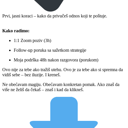
Prvi, jasni koraci – kako da privučeš odnos koji te poštuje.
Kako radimo:
1:1 Zoom poziv (3h)
Follow-up poruka sa sažetkom strategije
Moja podrška 48h nakon razgovora (porukom)
Ovo nije za tebe ako tražiš utehu. Ovo je za tebe ako si spremna da
vidiš sebe – bez iluzije. I kreneš.
Ne obećavam magiju. Obećavam konkretan pomak. Ako znaš da
više ne želiš da čekaš – znaš i kad da klikneš.