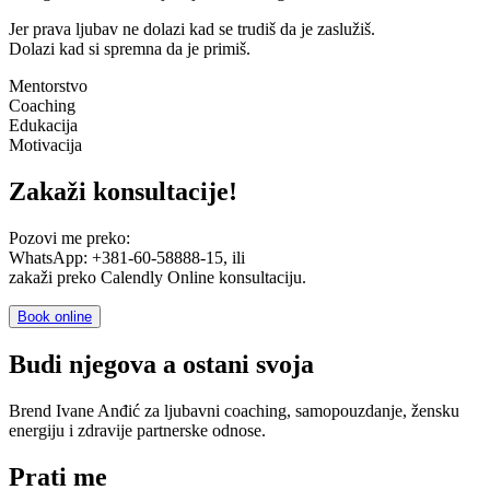
Jer prava ljubav ne dolazi kad se trudiš da je zaslužiš.
Dolazi kad si spremna da je primiš.
Mentorstvo
Coaching
Edukacija
Motivacija
Zakaži konsultacije!
Pozovi me preko:
WhatsApp: +381-60-58888-15, ili
zakaži preko Calendly Online konsultaciju.
Book online
Budi njegova a ostani svoja
Brend Ivane Anđić za ljubavni coaching, samopouzdanje, žensku
energiju i zdravije partnerske odnose.
Prati me