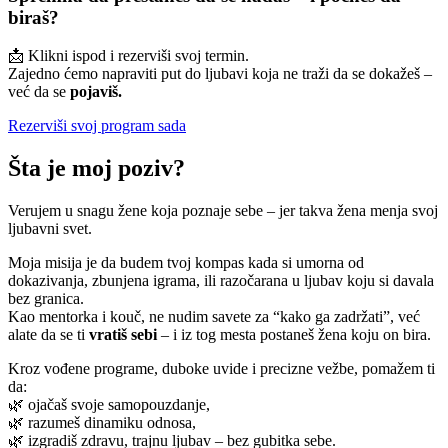
biraš?
📩 Klikni ispod i rezerviši svoj termin.
Zajedno ćemo napraviti put do ljubavi koja ne traži da se dokažeš –
već da se
pojaviš.
Rezerviši svoj program sada
Šta je moj poziv?
Verujem u snagu žene koja poznaje sebe – jer takva žena menja svoj
ljubavni svet.
Moja misija je da budem tvoj kompas kada si umorna od
dokazivanja, zbunjena igrama, ili razočarana u ljubav koju si davala
bez granica.
Kao mentorka i kouč, ne nudim savete za “kako ga zadržati”, već
alate da se ti
vratiš sebi
– i iz tog mesta postaneš žena koju on bira.
Kroz vođene programe, duboke uvide i precizne vežbe, pomažem ti
da:
🌿 ojačaš svoje samopouzdanje,
🌿 razumeš dinamiku odnosa,
🌿 izgradiš zdravu, trajnu ljubav – bez gubitka sebe.