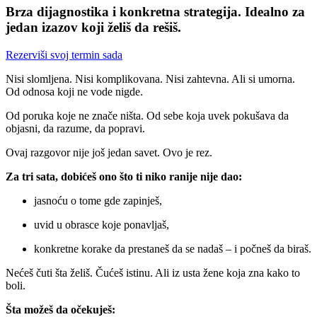
Brza dijagnostika i konkretna strategija. Idealno za
jedan izazov koji želiš da rešiš.
Rezerviši svoj termin sada
Nisi slomljena. Nisi komplikovana. Nisi zahtevna. Ali si umorna.
Od odnosa koji ne vode nigde.
Od poruka koje ne znače ništa. Od sebe koja uvek pokušava da
objasni, da razume, da popravi.
Ovaj razgovor nije još jedan savet. Ovo je rez.
Za tri sata, dobićeš ono što ti niko ranije nije dao:
jasnoću o tome gde zapinješ,
uvid u obrasce koje ponavljaš,
konkretne korake da prestaneš da se nadaš – i počneš da biraš.
Nećeš čuti šta želiš. Čućeš istinu. Ali iz usta žene koja zna kako to
boli.
Šta možeš da očekuješ: