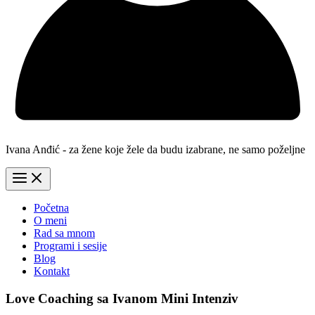
Ivana Anđić - za žene koje žele da budu izabrane, ne samo poželjne
Početna
O meni
Rad sa mnom
Programi i sesije
Blog
Kontakt
Love Coaching sa Ivanom Mini Intenziv