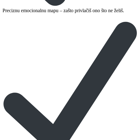
Preciznu emocionalnu mapu – zašto privlačiš ono što ne želiš.