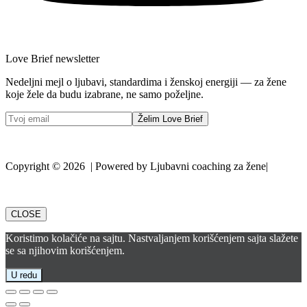
Love Brief newsletter
Nedeljni mejl o ljubavi, standardima i ženskoj energiji — za žene
koje žele da budu izabrane, ne samo poželjne.
Želim Love Brief
Copyright © 2026 | Powered by Ljubavni coaching za žene|
CLOSE
Koristimo kolačiće na sajtu. Nastvaljanjem korišćenjem sajta slažete
se sa njihovim korišćenjem.
U redu