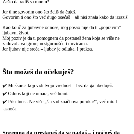
Zašto da radiš sa mnom?
Jer ti ne govorim ono što želiš da čuješ.
Govorim ti ono što već dugo osećaš – ali nisi znala kako da izraziš.
Kao kouč za ljubavne odnose, moj posao nije da ti „popravim“
ljubavni život.
Moj poziv je da ti pomognem da postaneš žena koja se više ne
zadovoljava igrom, nesigurnošću i mrvicama.
Jer ljubav nije sreća – ljubav je odluka. I praksa.
Šta možeš da očekuješ?
✔️ Muškarca koji vidi tvoju vrednost – bez da ga ubeđuješ.
✔️ Odnos koji ne umara, već hrani.
✔️ Prisutnost. Ne više „šta sad znači ova poruka?“, već mir. I
jasnoća.
Spremna da prestaneš da se nadaš – i počneš da