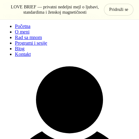
Pređi na sadržaj
LOVE BRIEF — privatni nedeljni mejl o ljubavi,
Pridruži se
standardima i ženskoj magnetičnosti
Ivana Anđić - za žene koje žele da budu izabrane, ne samo poželjne
Početna
O meni
Rad sa mnom
Programi i sesije
Blog
Kontakt