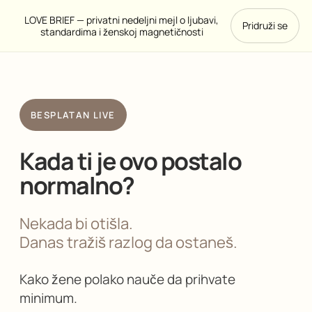
LOVE BRIEF — privatni nedeljni mejl o ljubavi,
Pridruži se
standardima i ženskoj magnetičnosti
BESPLATAN LIVE
Kada ti je ovo postalo
normalno?
Nekada bi otišla.
Danas tražiš razlog da ostaneš.
Kako žene polako nauče da prihvate
minimum.