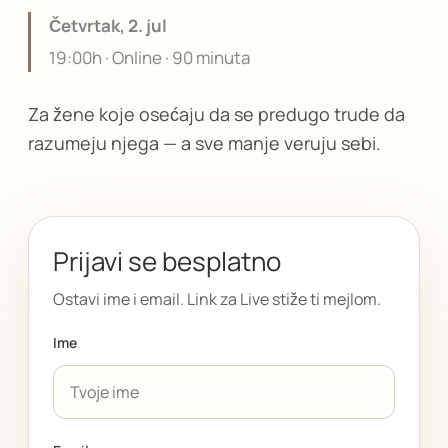
Četvrtak, 2. jul
19:00h · Online · 90 minuta
Za žene koje osećaju da se predugo trude da
razumeju njega — a sve manje veruju sebi.
Prijavi se besplatno
Ostavi ime i email. Link za Live stiže ti mejlom.
Ime