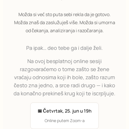
Možda si već sto puta sebi rekla da je gotovo.
Možda znaš da zaslužuješ više. Možda si umorna
od čekanja, analiziranja i razočaranja.
Pa ipak… deo tebe ga i dalje želi.
Na ovoj besplatnoj online sesiji
razgovaraćemo o tome zašto se žene
vraćaju odnosima koji ih bole, zašto razum
često zna jedno, a srce radi drugo — i kako
da konačno prekineš krug koji te iscrpljuje.
📅 Četvrtak, 25. jun u 19h
Online putem Zoom-a