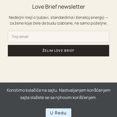
Love Brief newsletter
Nedeljni mejl o ljubavi, standardima i ženskoj energiji —
za žene koje žele da budu izabrane, ne samo poželjne.
ŽELIM LOVE BRIEF
Copyright © 2026 | Powered by Ljubavni coaching za
Koristimo kolačiće na sajtu. Nastvaljanjem korišćenjem
žene|
sajta slažete se sa njihovim korišćenjem.
U Redu