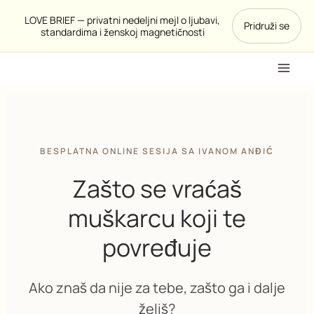
Pređi
LOVE BRIEF — privatni nedeljni mejl o ljubavi,
Pridruži se
na
standardima i ženskoj magnetičnosti
sadržaj
BESPLATNA ONLINE SESIJA SA IVANOM ANĐIĆ
Zašto se vraćaš
muškarcu koji te
povređuje
Ako znaš da nije za tebe, zašto ga i dalje
želiš?