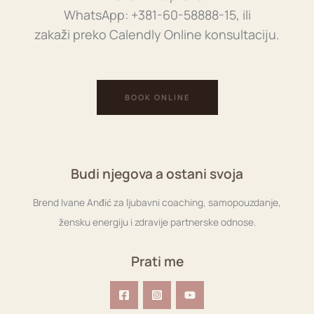
WhatsApp: +381-60-58888-15, ili
zakaži preko Calendly Online konsultaciju.
BOOK ONLINE
Budi njegova a ostani svoja
Brend Ivane Anđić za ljubavni coaching, samopouzdanje,
žensku energiju i zdravije partnerske odnose.
Prati me