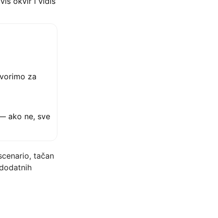
iš okvir i vidiš
ovorimo za
 — ako ne, sve
cenario, tačan
 dodatnih