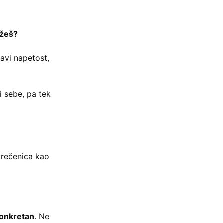
težeš?
ravi napetost,
i sebe, pa tek
 rečenica kao
onkretan
. Ne