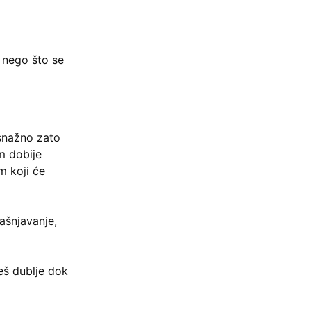
 nego što se
 snažno zato
em dobije
m koji će
jašnjavanje,
eš dublje dok