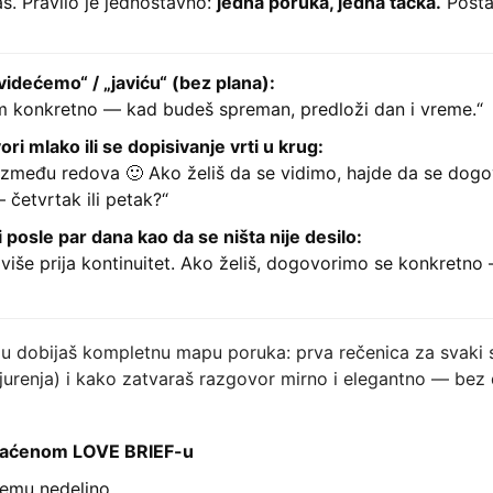
š. Pravilo je jednostavno:
jedna poruka, jedna tačka.
Postav
videćemo“ / „javiću“ (bez plana):
im konkretno — kad budeš spreman, predloži dan i vreme.“
ri mlako ili se dopisivanje vrti u krug:
 između redova 🙂 Ako želiš da se vidimo, hajde da se dog
 četvrtak ili petak?“
i posle par dana kao da se ništa nije desilo:
više prija kontinuitet. Ako želiš, dogovorimo se konkretno
u dobijaš kompletnu mapu poruka: prva rečenica za svaki s
jurenja) i kako zatvaraš razgovor mirno i elegantno — bez
plaćenom LOVE BRIEF-u
temu nedeljno,