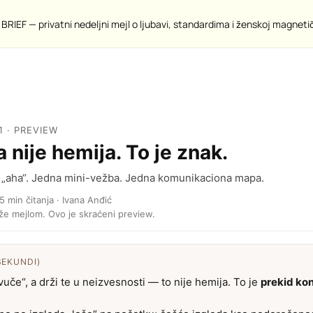
BRIEF — privatni nedeljni mejl o ljubavi, standardima i ženskoj magneti
1 · PREVIEW
 nije hemija. To je znak.
n „aha“. Jedna mini-vežba. Jedna komunikaciona mapa.
5 min čitanja · Ivana Anđić
iže mejlom. Ovo je skraćeni preview.
SEKUNDI)
vuče“, a drži te u neizvesnosti — to nije hemija. To je
prekid kon