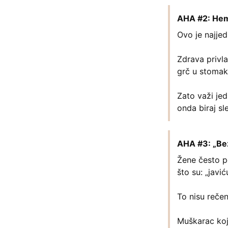
AHA #2: Hemij
Ovo je najjed
Zdrava privla
grč u stomaku
Zato važi jed
onda biraj sl
AHA #3: „Bez 
Žene često p
što su: „javi
To nisu reče
Muškarac koj