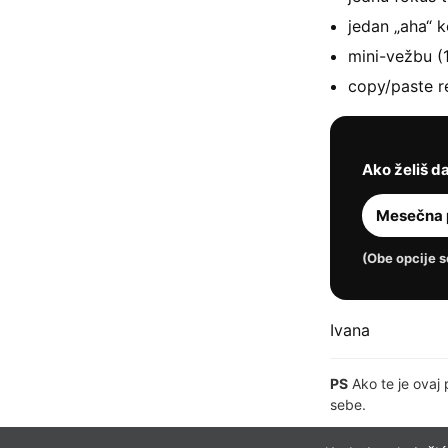
jedan „aha“ k
mini-vežbu (
copy/paste re
Ako želiš da
Mesečna 
(Obe opcije se
Ivana
PS
Ako te je ovaj 
sebe.