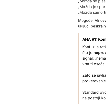
„Možda se plaši
„Možda je spor 
„Možda samo t
Moguće. Ali ovd
uključi beskraj
AHA #1: Konfu
Konfuzija re
što je
nepred
signal: „nem
vratiti osećaj
Zato se javlj
proveravanje,
Standard ovd
ne postoji ko