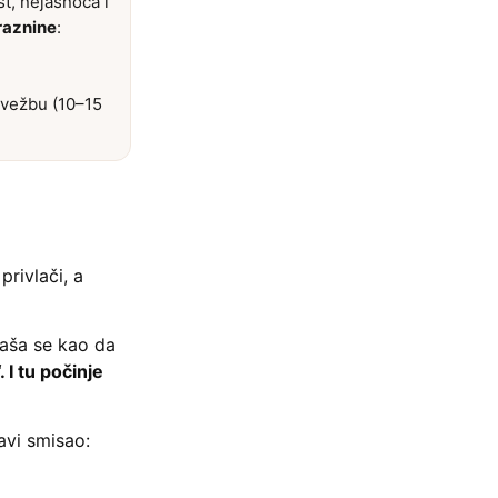
t, nejasnoća i
raznine
:
i-vežbu (10–15
rivlači, a
naša se kao da
 I tu počinje
avi smisao: