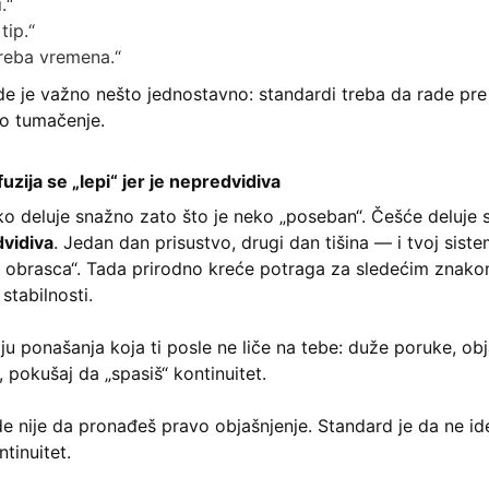
.“
tip.“
reba vremena.“
e je važno nešto jednostavno: standardi treba da rade pre
no tumačenje.
zija se „lepi“ jer je nepredvidiva
tko deluje snažno zato što je neko „poseban“. Češće deluje
vidiva
. Jedan dan prisustvo, drugi dan tišina — i tvoj sist
a obrasca“. Tada prirodno kreće potraga za sledećim znako
 stabilnosti.
aju ponašanja koja ti posle ne liče na tebe: duže poruke, ob
 pokušaj da „spasiš“ kontinuitet.
e nije da pronađeš pravo objašnjenje. Standard je da ne id
ntinuitet.