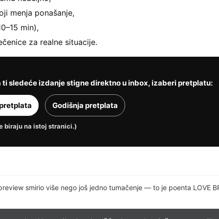
oji menja ponašanje,
10–15 min),
čenice za realne situacije.
 ti sledeće izdanje stigne direktno u inbox, izaberi pretplatu:
pretplata
Godišnja pretplata
 biraju na istoj stranici.)
preview smirio više nego još jedno tumačenje — to je poenta LOVE BR