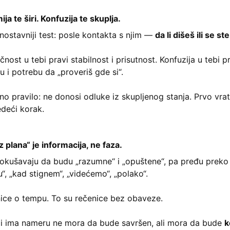
a te širi. Konfuzija te skuplja.
nostavniji test: posle kontakta s njim —
da li dišeš ili se s
čnost u tebi pravi stabilnost i prisutnost. Konfuzija u tebi p
 i potrebu da „proveriš gde si“.
no pravilo: ne donosi odluke iz skupljenog stanja. Prvo vrat
edeći korak.
plana“ je informacija, ne faza.
okušavaju da budu „razumne“ i „opuštene“, pa pređu preko
ću“, „kad stignem“, „videćemo“, „polako“.
nice o tempu. To su rečenice bez obaveze.
i ima nameru ne mora da bude savršen, ali mora da bude
k