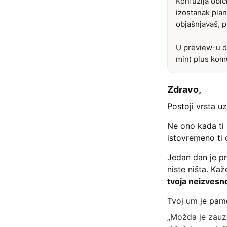
Konfuzija obič
izostanak plan
objašnjavaš, p
U preview-u do
min) plus kom
Zdravo,
Postoji vrsta 
Ne ono kada ti
istovremeno ti 
Jedan dan je pr
niste ništa. Kaž
tvoja neizvesn
Tvoj um je pame
„Možda je zauz