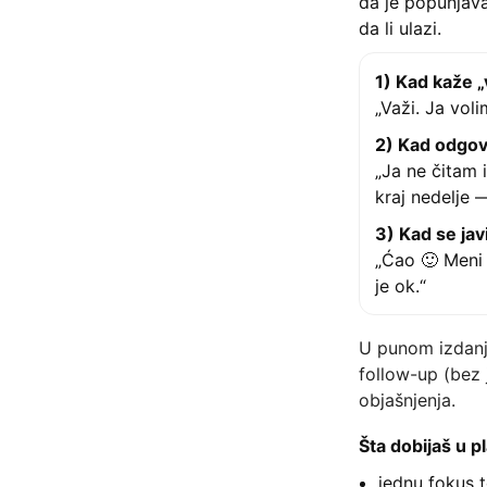
da je popunjava
da li ulazi.
1) Kad kaže „
„Važi. Ja vol
2) Kad odgovo
„Ja ne čitam
kraj nedelje —
3) Kad se jav
„Ćao 🙂 Meni 
je ok.“
U punom izdanj
follow-up (bez 
objašnjenja.
Šta dobijaš u 
jednu fokus 