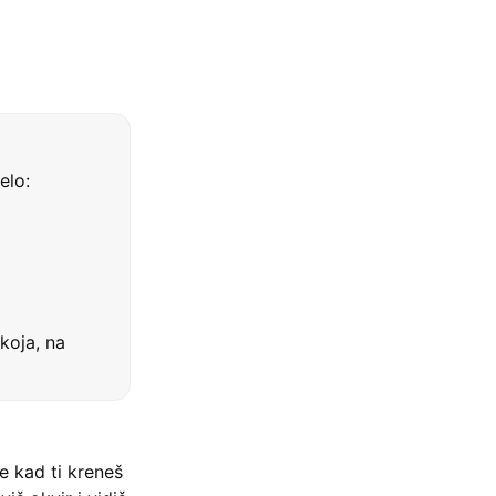
elo:
koja, na
e kad ti kreneš