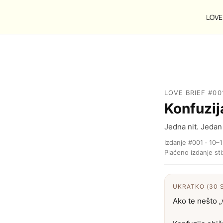
LOVE 
LOVE BRIEF #00
Konfuzija
Jedna nit. Jeda
Izdanje #001 · 10–1
Plaćeno izdanje st
UKRATKO (30 
Ako te nešto „