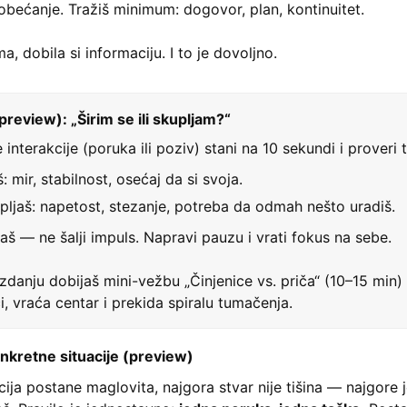
 obećanje. Tražiš minimum: dogovor, plan, kontinuitet.
, dobila si informaciju. I to je dovoljno.
review): „Širim se ili skupljam?“
interakcije (poruka ili poziv) stani na 10 sekundi i proveri t
š: mir, stabilnost, osećaj da si svoja.
pljaš: napetost, stezanje, potreba da odmah nešto uradiš.
aš — ne šalji impuls. Napravi pauzu i vrati fokus na sebe.
danju dobijaš mini-vežbu „Činjenice vs. priča“ (10–15 min) 
ci, vraća centar i prekida spiralu tumačenja.
nkretne situacije (preview)
ja postane maglovita, najgora stvar nije tišina — najgore j