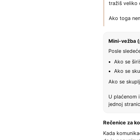
tražiš veliko
Ako toga nema
Mini-vežba (p
Posle sledeće 
Ako se širi
Ako se sku
Ako se skuplj
U plaćenom iz
jednoj strani
Rečenice za ko
Kada komunikaci