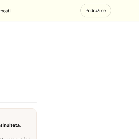
Pridruži se
čnosti
tinuiteta
.