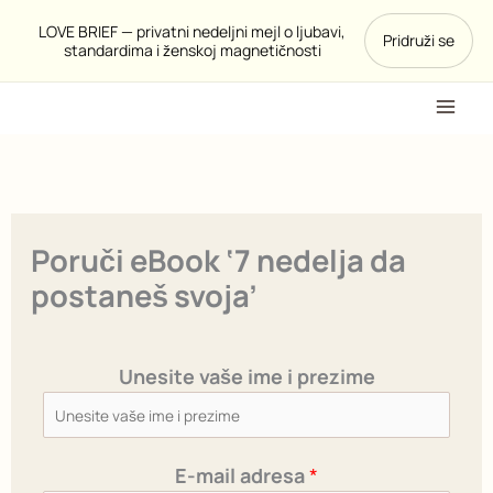
Pređi
LOVE BRIEF — privatni nedeljni mejl o ljubavi,
Pridruži se
na
standardima i ženskoj magnetičnosti
sadržaj
Poruči eBook ‘7 nedelja da
postaneš svoja’
Unesite vaše ime i prezime
o
d
a
E-mail adresa
*
k