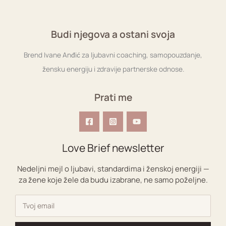
Budi njegova a ostani svoja
Brend Ivane Anđić za ljubavni coaching, samopouzdanje,
žensku energiju i zdravije partnerske odnose.
Prati me
Love Brief newsletter
Nedeljni mejl o ljubavi, standardima i ženskoj energiji —
za žene koje žele da budu izabrane, ne samo poželjne.