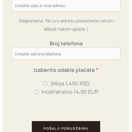
l
e
(Napomena: Na ovu adresu poslaćemo račun i
p
eBook nakon uplate.)
l
a
Broj telefona
ć
a
t
Izaberite odakle plaćate
*
e
i
Srbija 1,490 RSD
Inostranstvo 14,90 EUR
POŠALJI PORUDŽBINU