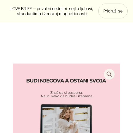
Pređi
LOVE BRIEF — privatni nedeljni mejl o ljubavi,
Pridruži se
na
standardima i ženskoj magnetičnosti
sadržaj
Budi
njegova
a
ostani
svoja:
MASTER
PROGRAM
količina