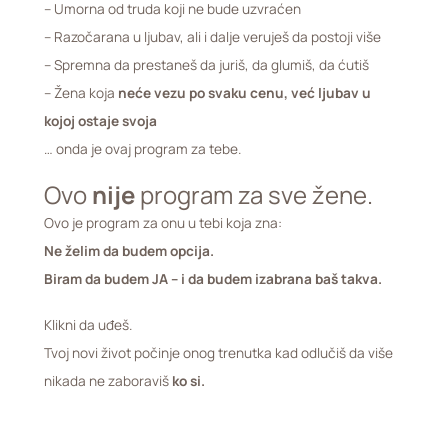
– Umorna od truda koji ne bude uzvraćen
– Razočarana u ljubav, ali i dalje veruješ da postoji više
– Spremna da prestaneš da juriš, da glumiš, da ćutiš
– Žena koja
neće vezu po svaku cenu, već ljubav u
kojoj ostaje svoja
… onda je ovaj program za tebe.
Ovo
nije
program za sve žene.
Ovo je program za onu u tebi koja zna:
Ne želim da budem opcija.
Biram da budem JA – i da budem izabrana baš takva.
Klikni da uđeš.
Tvoj novi život počinje onog trenutka kad odlučiš da više
nikada ne zaboraviš
ko si.