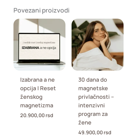
Povezani proizvodi
Izabrana a ne
30 dana do
opcija | Reset
magnetske
ženskog
privlačnosti –
magnetizma
intenzivni
program za
20.900,00
rsd
žene
49.900,00
rsd