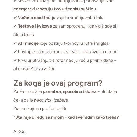
✔ Vežbe i alate koji ne menjaju samo ponašanje, već
energetski resetuju tvoju žensku suštinu
✔
Vođene meditacije
koje te vraćaju sebi i telu
✔
Testove i kvizove
za samoprocenu – da vidiš gde si i
šta ti treba
✔
Afirmacije
koje postaju tvoj novi unutrašnji glas
✔ Pristup celom programu zauvek – ideš svojim ritmom
✔ Prvu unutrašnju transformaciju već u prvih 7 dana –
ako uradiš prvu vežbu
Za koga je ovaj program?
Za ženu koja je
pametna, sposobna i dobra
– ali i dalje
čeka da je neko
vidi
i
izabere
.
Za onu koja se prečesto pita:
“Šta nije u redu sa mnom – kad sve radim kako treba?”
Ako si: