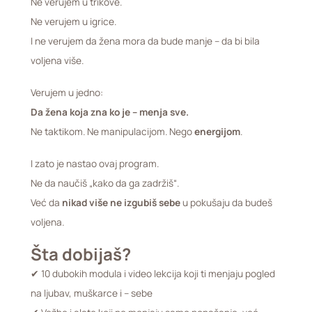
Ne verujem u trikove.
Ne verujem u igrice.
I ne verujem da žena mora da bude manje – da bi bila
voljena više.
Verujem u jedno:
Da žena koja zna ko je – menja sve.
Ne taktikom. Ne manipulacijom. Nego
energijom
.
I zato je nastao ovaj program.
Ne da naučiš „kako da ga zadržiš“.
Već da
nikad više ne izgubiš sebe
u pokušaju da budeš
voljena.
Šta dobijaš?
✔ 10 dubokih modula i video lekcija koji ti menjaju pogled
na ljubav, muškarce i – sebe