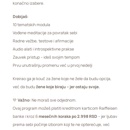
konačno izabere.
Dobijaš:
10 tematskih modula
Vođene meditacije za povratak sebi
Radne vežbe, testove i afirmacije
Audio alati i introspektivne prakse
Zauvek pristup – ideš svojim tempom
Prvu unutrašnju promenu već u prvoj nedelji
Kreirao ga je kouč za žene koje ne žele da budu opcija,
već da budu
žene koje biraju – jer ostaju svoje.
💛
Važno:
Ne moraš sve odjednom.
Ovaj program možeš platiti kreditnom karticom Raiffeisen
banke i kroz 6
mesečnih koraka po 2.998 RSD
– jer ljubav
prema sebi počinje izborom koji te ne opterećuje, već