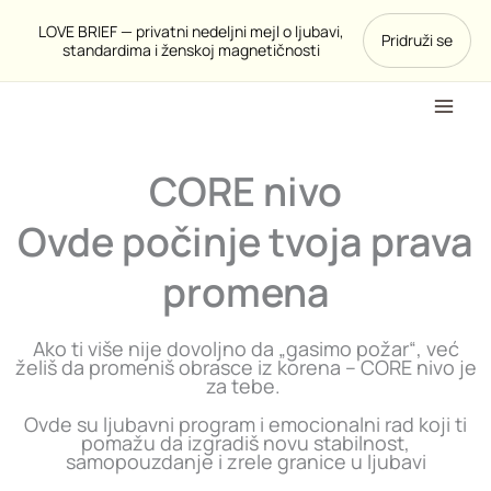
Pređi
LOVE BRIEF — privatni nedeljni mejl o ljubavi,
Pridruži se
na
standardima i ženskoj magnetičnosti
sadržaj
CORE nivo
Ovde počinje tvoja prava
promena
Ako ti više nije dovoljno da „gasimo požar“, već
želiš da promeniš obrasce iz korena – CORE nivo je
za tebe.
Ovde su ljubavni program i emocionalni rad koji ti
pomažu da izgradiš novu stabilnost,
samopouzdanje i zrele granice u ljubavi