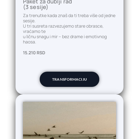
Paket za dublji rad
(3 sesije)
Za trenutke kada znaš da ti treba više od jedne
sesije.
U tri susreta razvezujemo stare obrasce,
vraćamo te
u ličnu snagu i mir – bez drame i emotivnog
haosa.
15.210 RSD
TRANSFORMACIJU