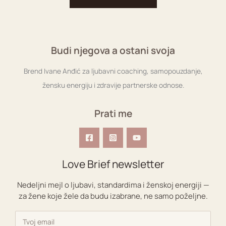
Budi njegova a ostani svoja
Brend Ivane Anđić za ljubavni coaching, samopouzdanje,
žensku energiju i zdravije partnerske odnose.
Prati me
Love Brief newsletter
Nedeljni mejl o ljubavi, standardima i ženskoj energiji —
za žene koje žele da budu izabrane, ne samo poželjne.