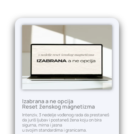
Izabrana a ne opcija
Reset ženskog magnetizma
Intenziv, 3 nedelje vođenog rada da prestaneš
da juriš ljubav i postaneš žena koju on bira
sigurna, mirna i jasna
u svojim standardima i granicama.