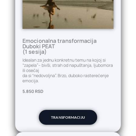
Emocionalna transformacija
Duboki PEAT
(1 sesija)
Idealan za jednu konkretnu temu na kojoj si
“zapela”– bivši, strah od napuštanja, ljubomora
ili osećaj
da si “nedovoljna”. Brzo, duboko rasterećenje
emocija.
5.850 RSD
TRANSFORMACIJU