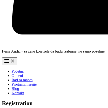
Ivana Anđić - za žene koje žele da budu izabrane, ne samo poželjne
Početna
O meni
Rad sa mnom
Programi i sesije
Blog
Kontakt
Registration