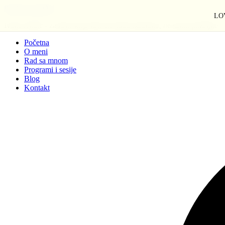
Pređi na sadržaj
LOV
Ivana Anđić - za žene koje žele da budu izabrane, ne samo poželjne
Početna
O meni
Rad sa mnom
Programi i sesije
Blog
Kontakt