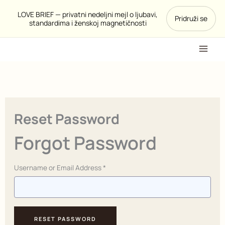
Pređi
LOVE BRIEF — privatni nedeljni mejl o ljubavi,
Pridruži se
na
standardima i ženskoj magnetičnosti
sadržaj
Reset Password
Forgot Password
Username or Email Address *