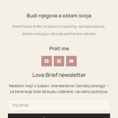
Budi njegova a ostani svoja
Brend Ivane Anđić za ljubavni coaching, samopouzdanje,
žensku energiju i zdravije partnerske odnose.
Prati me
Love Brief newsletter
Nedeljni mejl o ljubavi, standardima i ženskoj energiji —
za žene koje žele da budu izabrane, ne samo poželjne.