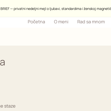
BRIEF — privatni nedeljni mejl o ljubavi, standardima i ženskoj magneti
Početna
O meni
Rad sa mnom
ca