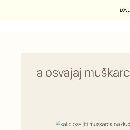
Pređi
na
LOVE 
sadržaj
a osvajaj muškar
Kako
Osvajati