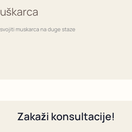
Muškarca
osvojiti muskarca na duge staze
Zakaži konsultacije!