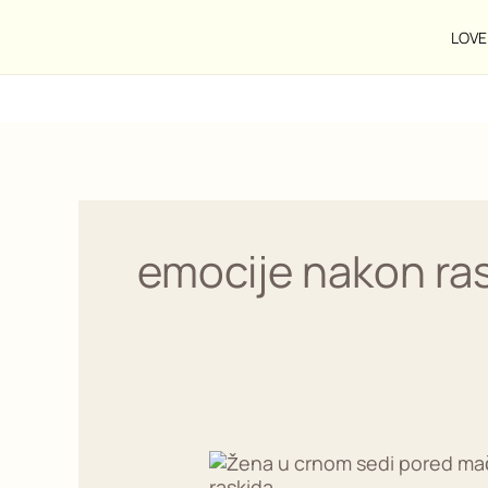
Pređi
na
LOVE 
sadržaj
emocije nakon ra
Kako
preboleti