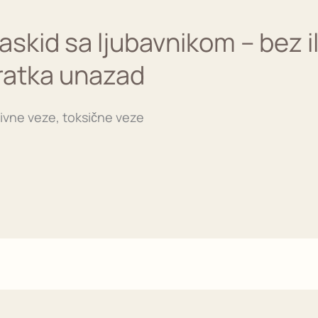
askid sa ljubavnikom – bez il
vratka unazad
tivne veze, toksične veze