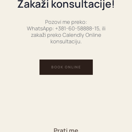
Zakaži konsultacije!
Pozovi me preko:
WhatsApp: +381-60-58888-15, ili
zakaži preko Calendly Online
konsultaciju.
BOOK ONLINE
Prati me