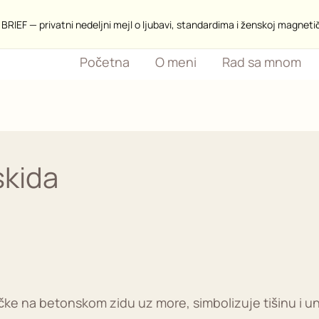
BRIEF — privatni nedeljni mejl o ljubavi, standardima i ženskoj magneti
Početna
O meni
Rad sa mnom
skida