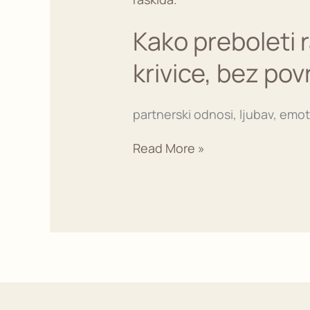
raskid
sa
Kako preboleti r
ljubavnikom
–
krivice, bez po
bez
iluzija,
bez
partnerski odnosi, ljubav, emo
krivice,
bez
Read More »
povratka
unazad