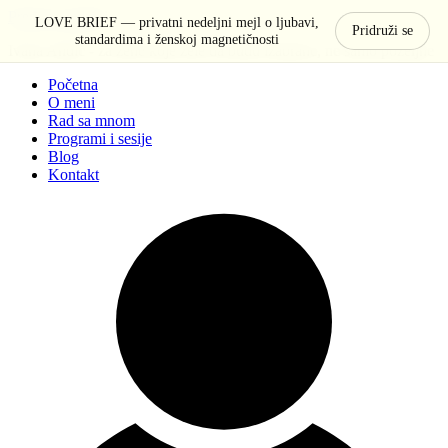
Pređi na sadržaj
LOVE BRIEF — privatni nedeljni mejl o ljubavi,
Pridruži se
standardima i ženskoj magnetičnosti
Ivana Anđić - za žene koje žele da budu izabrane, ne samo poželjne
Početna
O meni
Rad sa mnom
Programi i sesije
Blog
Kontakt