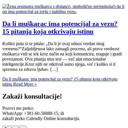
Da li muškarac ima potencijal za vezu?
15 pitanja koja otkrivaju istinu
Koliko puta si se pitala: „Da li je ovaj odnos vredan mog
vremena?“Zaljubljenost lako zamagli procenu, ali prava vrednost
muškarca vidi se tek kroz način na koji komunicira, reaguje i gradi
povezanost. Ova pitanja nisu test — već alat emocionalne
inteligencije.Kroz njih ne otkrivaš samo njega, već i koliko si ti
spremna za zdravu ljubav. […]
Da li muškarac ima potencijal za vezu? 15 pitanja koja otkrivaju
istinu
Read More »
Zakaži konsultacije!
Pozovi me preko:
WhatsApp: +381-60-58888-15, ili
zakaži preko Calendly Online konsultaciju.