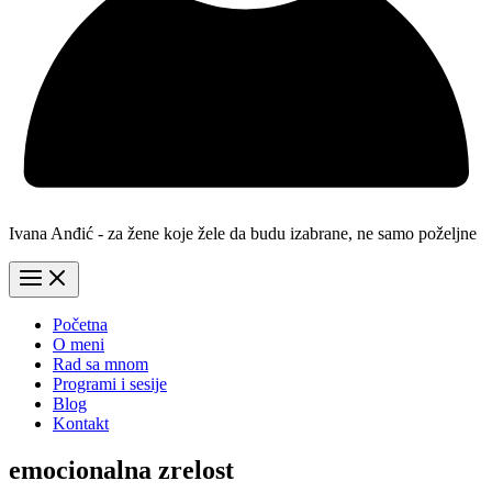
Ivana Anđić - za žene koje žele da budu izabrane, ne samo poželjne
Početna
O meni
Rad sa mnom
Programi i sesije
Blog
Kontakt
emocionalna zrelost