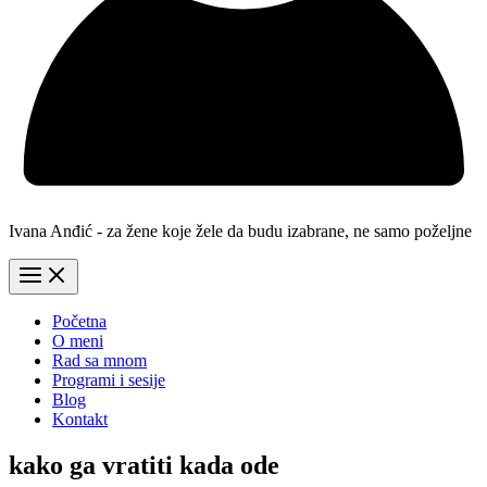
Ivana Anđić - za žene koje žele da budu izabrane, ne samo poželjne
Početna
O meni
Rad sa mnom
Programi i sesije
Blog
Kontakt
kako ga vratiti kada ode