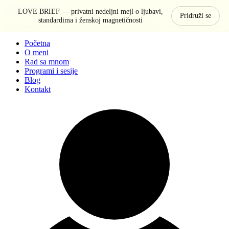
Pređi na sadržaj
LOVE BRIEF — privatni nedeljni mejl o ljubavi,
Pridruži se
standardima i ženskoj magnetičnosti
Ivana Anđić - za žene koje žele da budu izabrane, ne samo poželjne
Početna
O meni
Rad sa mnom
Programi i sesije
Blog
Kontakt