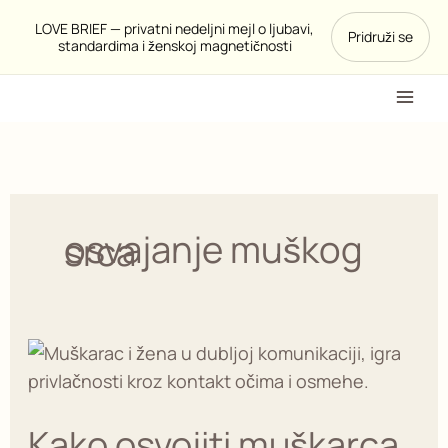
Pređi
LOVE BRIEF — privatni nedeljni mejl o ljubavi,
Pridruži se
na
standardima i ženskoj magnetičnosti
sadržaj
osvajanje muškog
srca
Kako
osvojiti
muškarca
Kako osvojiti muškarca
(bez