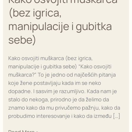
igrica,
(bez igrica,
manipulacije
i
manipulacije i gubitka
gubitka
sebe)
sebe)
Kako osvojiti muškarca (bez igrica,
manipulacije i gubitka sebe) “Kako osvojiti
muškarca?” To je jedno od najčešćih pitanja
koje žene postavljaju kada im se neko
dopadne. I sasvim je razumljivo. Kada nam je
stalo do nekoga, prirodno je da želimo da
znamo kako da mu privučemo pažnju, kako da
probudimo interesovanje i kako da između […]