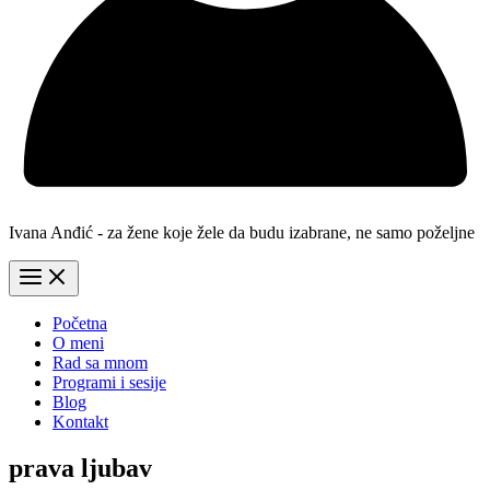
Ivana Anđić - za žene koje žele da budu izabrane, ne samo poželjne
Početna
O meni
Rad sa mnom
Programi i sesije
Blog
Kontakt
prava ljubav