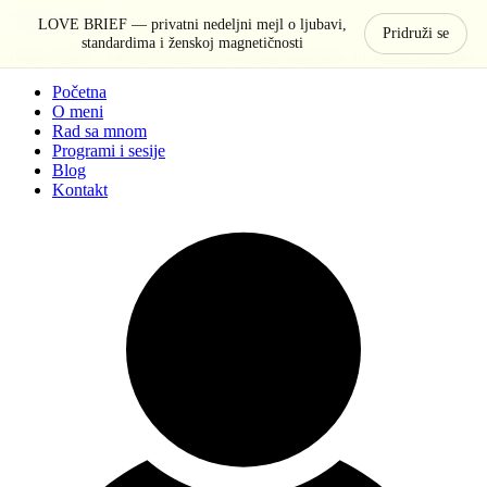
Pređi na sadržaj
LOVE BRIEF — privatni nedeljni mejl o ljubavi,
Pridruži se
standardima i ženskoj magnetičnosti
Ivana Anđić - za žene koje žele da budu izabrane, ne samo poželjne
Početna
O meni
Rad sa mnom
Programi i sesije
Blog
Kontakt