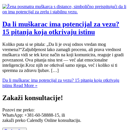
Da li muškarac ima potencijal za vezu?
15 pitanja koja otkrivaju istinu
Koliko puta si se pitala: „Da li je ovaj odnos vredan mog
vremena?“Zaljubljenost lako zamagli procenu, ali prava vrednost
muškarca vidi se tek kroz način na koji komunicira, reaguje i gradi
povezanost. Ova pitanja nisu test — već alat emocionalne
inteligencije.Kroz njih ne otkrivaš samo njega, već i koliko si ti
spremna za zdravu ljubav. […]
Da li muškarac ima potencijal za vezu? 15 pitanja koja otkrivaju
istinu
Read More »
Zakaži konsultacije!
Pozovi me preko:
WhatsApp: +381-60-58888-15, ili
zakaži preko Calendly Online konsultaciju.