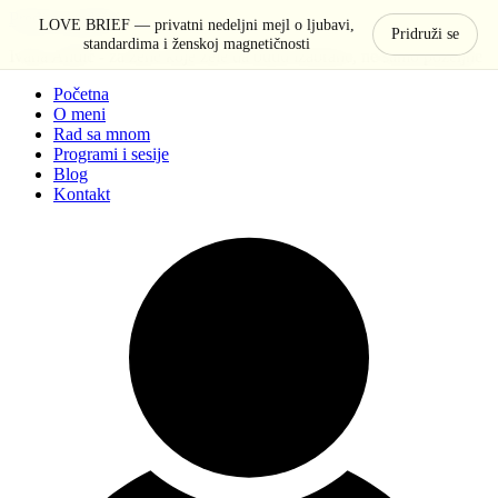
Pređi na sadržaj
LOVE BRIEF — privatni nedeljni mejl o ljubavi,
Pridruži se
standardima i ženskoj magnetičnosti
Ivana Anđić - za žene koje žele da budu izabrane, ne samo poželjne
Početna
O meni
Rad sa mnom
Programi i sesije
Blog
Kontakt