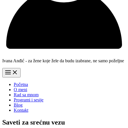
Ivana Anđić - za žene koje žele da budu izabrane, ne samo poželjne
Početna
O meni
Rad sa mnom
Programi i sesije
Blog
Kontakt
Saveti za srećnu vezu