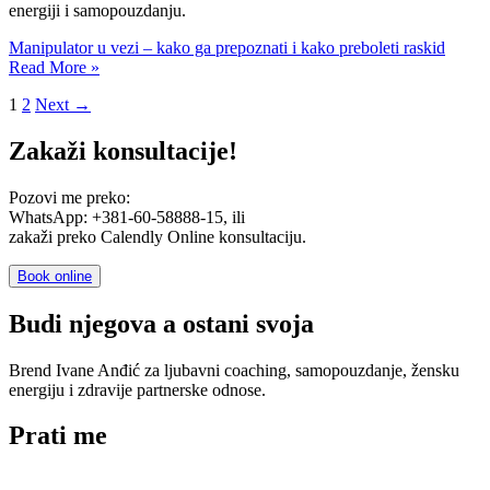
energiji i samopouzdanju.
Manipulator u vezi – kako ga prepoznati i kako preboleti raskid
Read More »
1
2
Next
→
Zakaži konsultacije!
Pozovi me preko:
WhatsApp: +381-60-58888-15, ili
zakaži preko Calendly Online konsultaciju.
Book online
Budi njegova a ostani svoja
Brend Ivane Anđić za ljubavni coaching, samopouzdanje, žensku
energiju i zdravije partnerske odnose.
Prati me