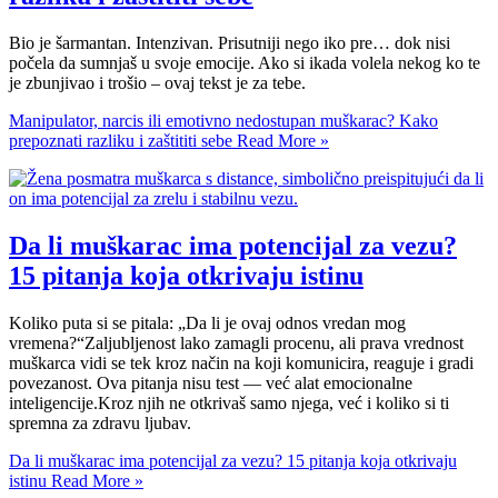
Bio je šarmantan. Intenzivan. Prisutniji nego iko pre… dok nisi
počela da sumnjaš u svoje emocije. Ako si ikada volela nekog ko te
je zbunjivao i trošio – ovaj tekst je za tebe.
Manipulator, narcis ili emotivno nedostupan muškarac? Kako
prepoznati razliku i zaštititi sebe
Read More »
Da li muškarac ima potencijal za vezu?
15 pitanja koja otkrivaju istinu
Koliko puta si se pitala: „Da li je ovaj odnos vredan mog
vremena?“Zaljubljenost lako zamagli procenu, ali prava vrednost
muškarca vidi se tek kroz način na koji komunicira, reaguje i gradi
povezanost. Ova pitanja nisu test — već alat emocionalne
inteligencije.Kroz njih ne otkrivaš samo njega, već i koliko si ti
spremna za zdravu ljubav.
Da li muškarac ima potencijal za vezu? 15 pitanja koja otkrivaju
istinu
Read More »