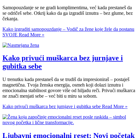
Samopouzdanje se ne gradi komplimentima, već kada prestaneš da
se odričeš sebe. Otkrij kako da ga izgradiš iznutra – bez glume, bez
čekanja.
Kako izgraditi samopouzdanje – Vodič za žene koje žele da postanu
SVOJE
Read More »
Kako privući muškarca bez jurnjave i
gubitka sebe
U trenutku kada prestaneš da se trudiš da impresioniraš – postaješ
magnetična. Tvoja ženska energija, osmeh koji dolazi iznutra i
emocionalna stabilnost govore više od hiljadu reči. Privući muškarca
ne znači menjati sebe – već biti u miru sa sobom.
Kako privući muškarca bez jurnjave i gubitka sebe
Read More »
Ljubavni emocionalni reset: Novi početak