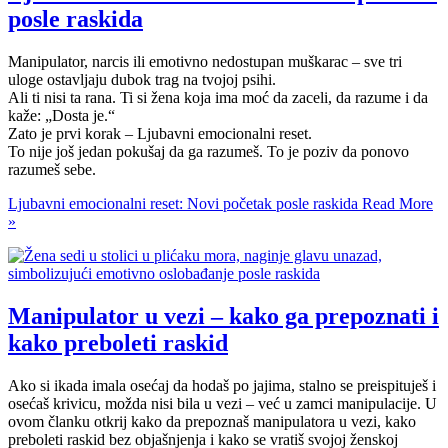
posle raskida
Manipulator, narcis ili emotivno nedostupan muškarac – sve tri
uloge ostavljaju dubok trag na tvojoj psihi.
Ali ti nisi ta rana. Ti si žena koja ima moć da zaceli, da razume i da
kaže: „Dosta je.“
Zato je prvi korak – Ljubavni emocionalni reset.
To nije još jedan pokušaj da ga razumeš. To je poziv da ponovo
razumeš sebe.
Ljubavni emocionalni reset: Novi početak posle raskida
Read More
»
Manipulator u vezi – kako ga prepoznati i
kako preboleti raskid
Ako si ikada imala osećaj da hodaš po jajima, stalno se preispituješ i
osećaš krivicu, možda nisi bila u vezi – već u zamci manipulacije. U
ovom članku otkrij kako da prepoznaš manipulatora u vezi, kako
preboleti raskid bez objašnjenja i kako se vratiš svojoj ženskoj