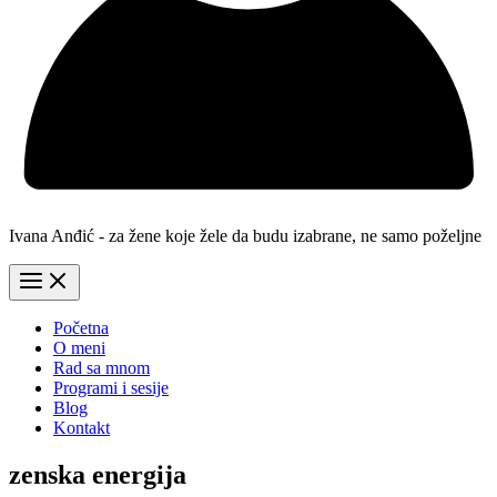
Ivana Anđić - za žene koje žele da budu izabrane, ne samo poželjne
Početna
O meni
Rad sa mnom
Programi i sesije
Blog
Kontakt
zenska energija