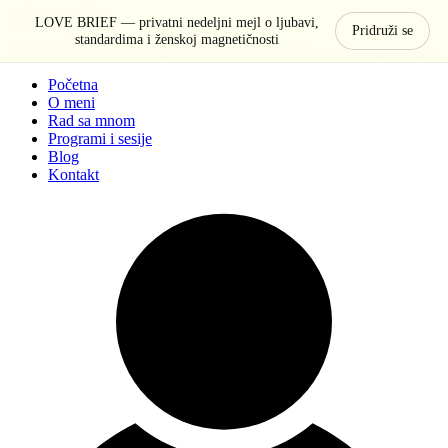
Pređi na sadržaj
LOVE BRIEF — privatni nedeljni mejl o ljubavi,
Pridruži se
standardima i ženskoj magnetičnosti
Ivana Anđić - za žene koje žele da budu izabrane, ne samo poželjne
Početna
O meni
Rad sa mnom
Programi i sesije
Blog
Kontakt