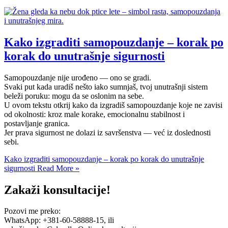
Kako izgraditi samopouzdanje – korak po
korak do unutrašnje sigurnosti
Samopouzdanje nije urođeno — ono se gradi.
Svaki put kada uradiš nešto iako sumnjaš, tvoj unutrašnji sistem
beleži poruku: mogu da se oslonim na sebe.
U ovom tekstu otkrij kako da izgradiš samopouzdanje koje ne zavisi
od okolnosti: kroz male korake, emocionalnu stabilnost i
postavljanje granica.
Jer prava sigurnost ne dolazi iz savršenstva — već iz doslednosti
sebi.
Kako izgraditi samopouzdanje – korak po korak do unutrašnje
sigurnosti
Read More »
Zakaži konsultacije!
Pozovi me preko:
WhatsApp: +381-60-58888-15, ili