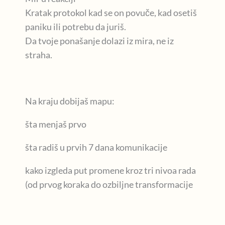
Kratak protokol kad se on povuče, kad osetiš
paniku ili potrebu da juriš.
Da tvoje ponašanje dolazi iz mira, ne iz
straha.
Na kraju dobijaš mapu:
šta menjaš prvo
šta radiš u prvih 7 dana komunikacije
kako izgleda put promene kroz tri nivoa rada
(od prvog koraka do ozbiljne transformacije