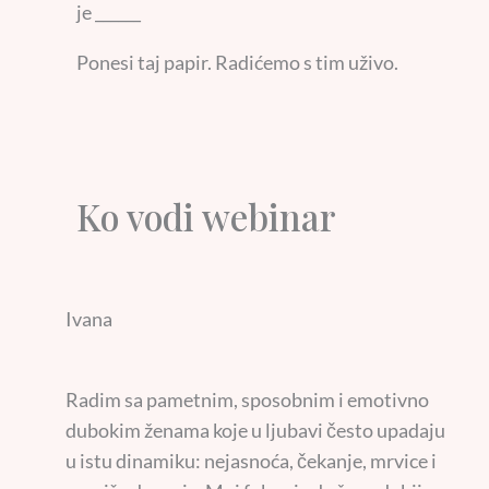
je ______
Ponesi taj papir. Radićemo s tim uživo.
Ko vodi webinar
Ivana
Radim sa pametnim, sposobnim i emotivno
dubokim ženama koje u ljubavi često upadaju
u istu dinamiku: nejasnoća, čekanje, mrvice i