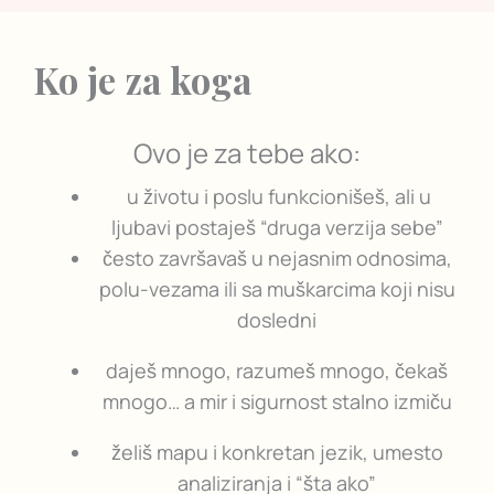
Ko je za koga
Ovo je za tebe ako:
u životu i poslu funkcionišeš, ali u
ljubavi postaješ “druga verzija sebe”
često završavaš u nejasnim odnosima,
polu-vezama ili sa muškarcima koji nisu
dosledni
daješ mnogo, razumeš mnogo, čekaš
mnogo… a mir i sigurnost stalno izmiču
želiš mapu i konkretan jezik, umesto
analiziranja i “šta ako”