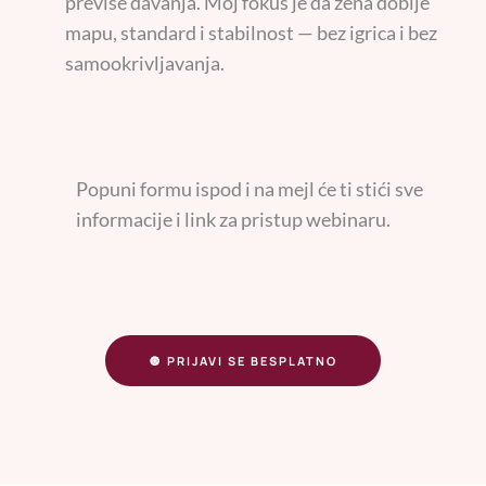
previše davanja. Moj fokus je da žena dobije
mapu, standard i stabilnost — bez igrica i bez
samookrivljavanja.
Popuni formu ispod i na mejl će ti stići sve
informacije i link za pristup webinaru.
🔘 PRIJAVI SE BESPLATNO