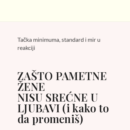
Tačka minimuma, standard i mir u
reakciji
ZAŠTO PAMETNE
ŽENE
NISU SREĆNE U
LJUBAVI (i kako to
da promeniš)