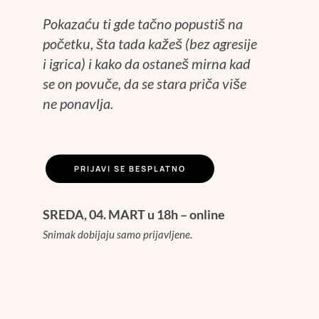
Pokazaću ti gde tačno popustiš na
početku, šta tada kažeš (bez agresije
i igrica) i kako da ostaneš mirna kad
se on povuče, da se stara priča više
ne ponavlja.
PRIJAVI SE BESPLATNO
SREDA, 04. MART u 18h – online
Snimak dobijaju samo prijavljene.