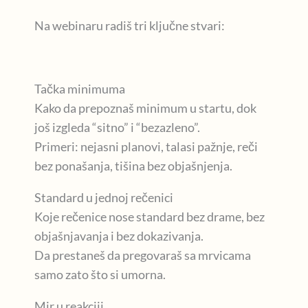
Na webinaru radiš tri ključne stvari:
Tačka minimuma
Kako da prepoznaš minimum u startu, dok
još izgleda “sitno” i “bezazleno”.
Primeri: nejasni planovi, talasi pažnje, reči
bez ponašanja, tišina bez objašnjenja.
Standard u jednoj rečenici
Koje rečenice nose standard bez drame, bez
objašnjavanja i bez dokazivanja.
Da prestaneš da pregovaraš sa mrvicama
samo zato što si umorna.
Mir u reakciji