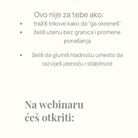
Ovo nije za tebe ako:
tražiš trikove kako da “ga okreneš”
želiš utehu bez granica i promene
ponašanja
želiš da glumiš hladnoću umesto da
razviješ jasnoću i stabilnost
Na webinaru
ćeš otkriti: