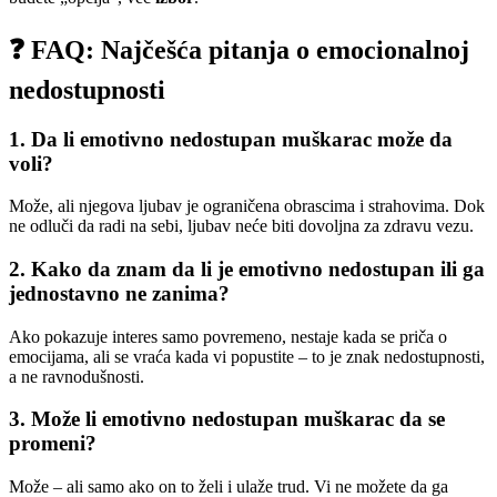
❓ FAQ: Najčešća pitanja o emocionalnoj
nedostupnosti
1. Da li emotivno nedostupan muškarac može da
voli?
Može, ali njegova ljubav je ograničena obrascima i strahovima. Dok
ne odluči da radi na sebi, ljubav neće biti dovoljna za zdravu vezu.
2. Kako da znam da li je emotivno nedostupan ili ga
jednostavno ne zanima?
Ako pokazuje interes samo povremeno, nestaje kada se priča o
emocijama, ali se vraća kada vi popustite – to je znak nedostupnosti,
a ne ravnodušnosti.
3. Može li emotivno nedostupan muškarac da se
promeni?
Može – ali samo ako on to želi i ulaže trud. Vi ne možete da ga