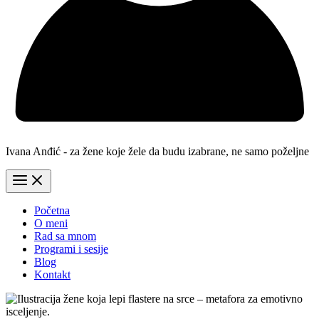
Ivana Anđić - za žene koje žele da budu izabrane, ne samo poželjne
Početna
O meni
Rad sa mnom
Programi i sesije
Blog
Kontakt