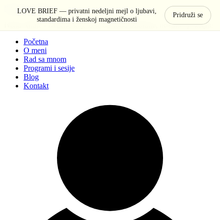
Pređi na sadržaj
LOVE BRIEF — privatni nedeljni mejl o ljubavi,
Pridruži se
standardima i ženskoj magnetičnosti
Ivana Anđić - za žene koje žele da budu izabrane, ne samo poželjne
Početna
O meni
Rad sa mnom
Programi i sesije
Blog
Kontakt