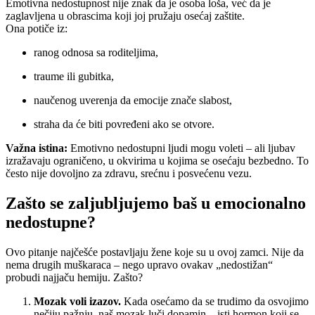
Emotivna nedostupnost nije znak da je osoba loša, već da je
zaglavljena u obrascima koji joj pružaju osećaj zaštite.
Ona potiče iz:
ranog odnosa sa roditeljima,
traume ili gubitka,
naučenog uverenja da emocije znače slabost,
straha da će biti povređeni ako se otvore.
Važna istina:
Emotivno nedostupni ljudi mogu voleti – ali ljubav
izražavaju ograničeno, u okvirima u kojima se osećaju bezbedno. To
često nije dovoljno za zdravu, srećnu i posvećenu vezu.
Zašto se zaljubljujemo baš u emocionalno
nedostupne?
Ovo pitanje najčešće postavljaju žene koje su u ovoj zamci. Nije da
nema drugih muškaraca – nego upravo ovakav „nedostižan“
probudi najjaču hemiju. Zašto?
Mozak voli izazov.
Kada osećamo da se trudimo da osvojimo
nečiju pažnju, naš mozak luči dopamin – isti hormon koji se