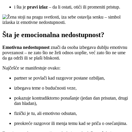
i šta je
pravi izlaz
– da li ostati, otići ili promeniti pristup.
Šta je emocionalna nedostupnost?
Emotivna nedostupnost
znači da osoba izbegava dublju emotivnu
povezanost – ne zato što ne želi odnos uopšte, već zato što ne ume
da ga održi ili se plaši bliskosti.
Najčešće se manifestuje ovako:
partner se povlači kad razgovor postane ozbiljan,
izbegava teme o budućnosti veze,
pokazuje kontradiktorno ponašanje (jedan dan prisutan, drugi
dan hladan),
fizički je tu, ali emotivno odsutan,
preokreće razgovor ili menja temu kad se priča o osećanjima.