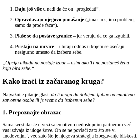
Daju još više
u nadi da će on „progledati“.
Opravdavaju njegovo ponašanje
(„ima stres, ima problem,
samo da prođe faza“).
Plaše se da postave granice
– jer veruju da će ga izgubiti.
Pristaju na mrvice
– i biraju odnos u kojem se osećaju
nesigurno umesto da izaberu sebe.
„Opcija nikada ne postaje izbor – osim ako TI ne postaneš žena
koja bira sebe.“
Kako izaći iz začaranog kruga?
Najvažnije pitanje glasi:
da li mogu da dobijem ljubav od emotivno
zatvorene osobe ili je vreme da izaberem sebe?
1. Prepoznajte obrazac
Sama svest da ste u vezi sa emotivno nedostupnim partnerom već
vas izdvaja iz uloge žrtve. On se ne povlači zato što ste vi
„nedovoljni“, već zato što je njegova strategija izbegavanje bliskosti.