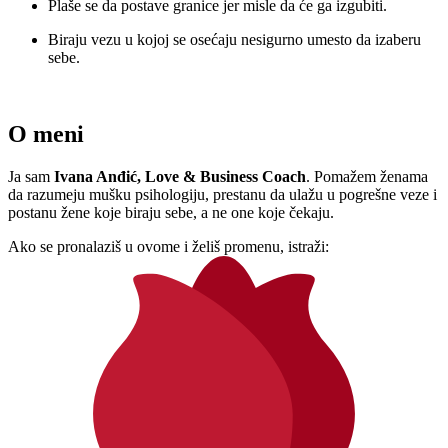
Plaše se da postave granice jer misle da će ga izgubiti.
Biraju vezu u kojoj se osećaju nesigurno umesto da izaberu
sebe.
O meni
Ja sam
Ivana Anđić, Love & Business Coach
. Pomažem ženama
da razumeju mušku psihologiju, prestanu da ulažu u pogrešne veze i
postanu žene koje biraju sebe, a ne one koje čekaju.
Ako se pronalaziš u ovome i želiš promenu, istraži: