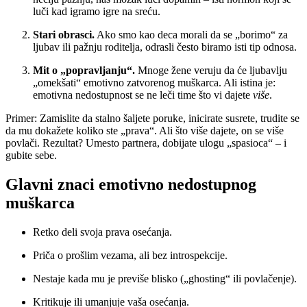
luči kad igramo igre na sreću.
Stari obrasci.
Ako smo kao deca morali da se „borimo“ za
ljubav ili pažnju roditelja, odrasli često biramo isti tip odnosa.
Mit o „popravljanju“.
Mnoge žene veruju da će ljubavlju
„omekšati“ emotivno zatvorenog muškarca. Ali istina je:
emotivna nedostupnost se ne leči time što vi dajete
više
.
Primer: Zamislite da stalno šaljete poruke, inicirate susrete, trudite se
da mu dokažete koliko ste „prava“. Ali što više dajete, on se više
povlači. Rezultat? Umesto partnera, dobijate ulogu „spasioca“ – i
gubite sebe.
Glavni znaci emotivno nedostupnog
muškarca
Retko deli svoja prava osećanja.
Priča o prošlim vezama, ali bez introspekcije.
Nestaje kada mu je previše blisko („ghosting“ ili povlačenje).
Kritikuje ili umanjuje vaša osećanja.