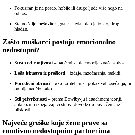
Fokusiran je na posao, hobije ili druge ljude više nego na
odnos.
Stalno šalje mešovite signale – jedan dan je topao, drugi
hladan.
Zašto muškarci postaju emocionalno
nedostupni?
Strah od ranjivosti
– naučeni su da emocije znače slabost.
Loša iskustva iz prošlosti
– izdaje, razočaranja, raskidi.
Porodični obrasci
– ako roditelji nisu pokazivali osećanja, ni
on nije naučio kako.
Stil privrženosti
– prema Bowlby-ju i attachment teoriji,
anksiozni i izbegavajući stilovi dovode do povlačenja iz
bliskosti.
Najveće greške koje žene prave sa
emotivno nedostupnim partnerima