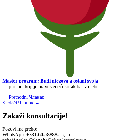
Master program: Budi njegova a ostani svoja
– i pronađi koji je pravi sledeći korak baš za tebe.
←
Prethodni Чланак
Sledeći Чланак
→
Zakaži konsultacije!
Pozovi me preko:
WhatsApp: +381-60-58888-15, ili