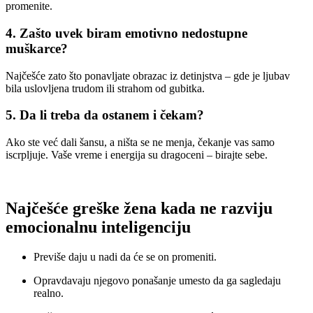
promenite.
4. Zašto uvek biram emotivno nedostupne
muškarce?
Najčešće zato što ponavljate obrazac iz detinjstva – gde je ljubav
bila uslovljena trudom ili strahom od gubitka.
5. Da li treba da ostanem i čekam?
Ako ste već dali šansu, a ništa se ne menja, čekanje vas samo
iscrpljuje. Vaše vreme i energija su dragoceni – birajte sebe.
Najčešće greške žena kada ne razviju
emocionalnu inteligenciju
Previše daju u nadi da će se on promeniti.
Opravdavaju njegovo ponašanje umesto da ga sagledaju
realno.