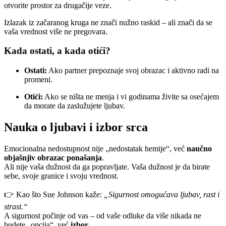
otvorite prostor za drugačije veze.
Izlazak iz začaranog kruga ne znači nužno raskid – ali znači da se
vaša vrednost više ne pregovara.
Kada ostati, a kada otići?
Ostati:
Ako partner prepoznaje svoj obrazac i aktivno radi na
promeni.
Otići:
Ako se ništa ne menja i vi godinama živite sa osećajem
da morate da zaslužujete ljubav.
Nauka o ljubavi i izbor srca
Emocionalna nedostupnost nije „nedostatak hemije“, već
naučno
objašnjiv obrazac ponašanja
.
Ali nije vaša dužnost da ga popravljate. Vaša dužnost je da birate
sebe, svoje granice i svoju vrednost.
👉 Kao što Sue Johnson kaže:
„Sigurnost omogućava ljubav, rast i
strast.“
A sigurnost počinje od vas – od vaše odluke da više nikada ne
budete „opcija“, već
izbor
.