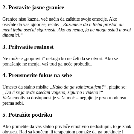
2. Postavite jasne granice
Granice nisu kazna, već način da zaštitite svoje emocije. Ako
osećate da vas ignoriše, recite:
„Razumem da ti treba prostor, ali
meni treba osećaj sigurnosti. Ako ga nema, ja ne mogu ostati u ovoj
dinamici.“
3. Prihvatite realnost
Ne možete „popraviti“ nekoga ko ne želi da se otvori. Ako se
ponašanje ne menja, vaš trud ga neće probuditi.
4. Preusmerite fokus na sebe
Umesto da stalno mislite
„Kako da ga zainteresujem?“
, pitajte se:
„Da li se ja ovde osećam voljeno, sigurno i viđeno?“
Vaša emotivna dostupnost je vaša moć – negujte je prvo u odnosu
prema sebi.
5. Potražite podršku
Ako primetite da vas stalno privlače emotivno nedostupni, to je znak
obrasca. Rad sa koučem ili terapeutom pomaže da ga prekinete i