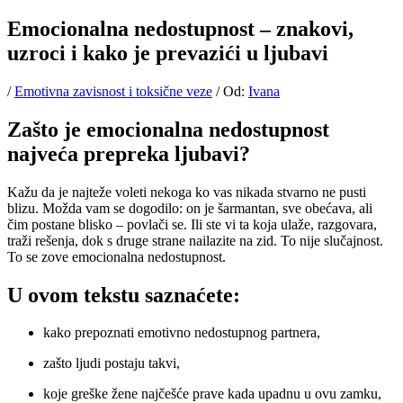
Emocionalna nedostupnost – znakovi,
uzroci i kako je prevazići u ljubavi
/
Emotivna zavisnost i toksične veze
/ Od:
Ivana
Zašto je emocionalna nedostupnost
najveća prepreka ljubavi?
Kažu da je najteže voleti nekoga ko vas nikada stvarno ne pusti
blizu. Možda vam se dogodilo: on je šarmantan, sve obećava, ali
čim postane blisko – povlači se. Ili ste vi ta koja ulaže, razgovara,
traži rešenja, dok s druge strane nailazite na zid. To nije slučajnost.
To se zove emocionalna nedostupnost.
U ovom tekstu saznaćete:
kako prepoznati emotivno nedostupnog partnera,
zašto ljudi postaju takvi,
koje greške žene najčešće prave kada upadnu u ovu zamku,