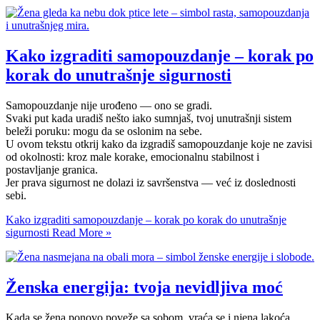
Kako izgraditi samopouzdanje – korak po
korak do unutrašnje sigurnosti
Samopouzdanje nije urođeno — ono se gradi.
Svaki put kada uradiš nešto iako sumnjaš, tvoj unutrašnji sistem
beleži poruku: mogu da se oslonim na sebe.
U ovom tekstu otkrij kako da izgradiš samopouzdanje koje ne zavisi
od okolnosti: kroz male korake, emocionalnu stabilnost i
postavljanje granica.
Jer prava sigurnost ne dolazi iz savršenstva — već iz doslednosti
sebi.
Kako izgraditi samopouzdanje – korak po korak do unutrašnje
sigurnosti
Read More »
Ženska energija: tvoja nevidljiva moć
Kada se žena ponovo poveže sa sobom, vraća se i njena lakoća.