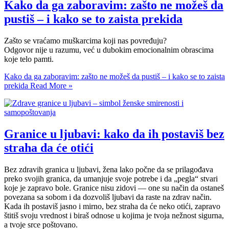
Kako da ga zaboravim: zašto ne možeš da
pustiš – i kako se to zaista prekida
Zašto se vraćamo muškarcima koji nas povređuju?
Odgovor nije u razumu, već u dubokim emocionalnim obrascima
koje telo pamti.
Kako da ga zaboravim: zašto ne možeš da pustiš – i kako se to zaista
prekida
Read More »
Granice u ljubavi: kako da ih postaviš bez
straha da će otići
Bez zdravih granica u ljubavi, žena lako počne da se prilagođava
preko svojih granica, da umanjuje svoje potrebe i da „pegla“ stvari
koje je zapravo bole. Granice nisu zidovi — one su način da ostaneš
povezana sa sobom i da dozvoliš ljubavi da raste na zdrav način.
Kada ih postaviš jasno i mirno, bez straha da će neko otići, zapravo
štitiš svoju vrednost i biraš odnose u kojima je tvoja nežnost sigurna,
a tvoje srce poštovano.