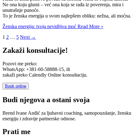
Ne ona koju glumi – već ona koja se rađa iz poverenja, mira i
unutrašnje punoće.
To je ženska energija u svom najlepšem obliku: nežna, ali moćna.
Ženska energija: tvoja nevidljiva moć
Read More »
1
2
…
5
Next
→
Zakaži konsultacije!
Pozovi me preko:
WhatsApp: +381-60-58888-15, ili
zakaži preko Calendly Online konsultaciju.
Book online
Budi njegova a ostani svoja
Brend Ivane Anđić za ljubavni coaching, samopouzdanje, žensku
energiju i zdravije partnerske odnose.
Prati me