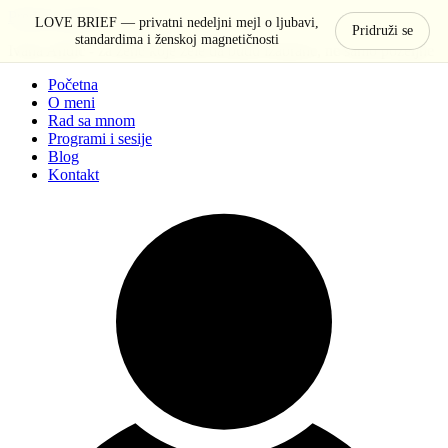
Pređi na sadržaj
LOVE BRIEF — privatni nedeljni mejl o ljubavi,
Pridruži se
standardima i ženskoj magnetičnosti
Ivana Anđić - za žene koje žele da budu izabrane, ne samo poželjne
Početna
O meni
Rad sa mnom
Programi i sesije
Blog
Kontakt