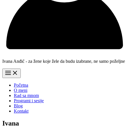
Ivana Anđić - za žene koje žele da budu izabrane, ne samo poželjne
Početna
O meni
Rad sa mnom
Programi i sesije
Blog
Kontakt
Ivana