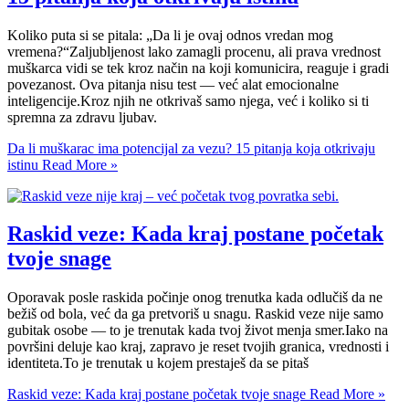
Koliko puta si se pitala: „Da li je ovaj odnos vredan mog
vremena?“Zaljubljenost lako zamagli procenu, ali prava vrednost
muškarca vidi se tek kroz način na koji komunicira, reaguje i gradi
povezanost. Ova pitanja nisu test — već alat emocionalne
inteligencije.Kroz njih ne otkrivaš samo njega, već i koliko si ti
spremna za zdravu ljubav.
Da li muškarac ima potencijal za vezu? 15 pitanja koja otkrivaju
istinu
Read More »
Raskid veze: Kada kraj postane početak
tvoje snage
Oporavak posle raskida počinje onog trenutka kada odlučiš da ne
bežiš od bola, već da ga pretvoriš u snagu. Raskid veze nije samo
gubitak osobe — to je trenutak kada tvoj život menja smer.Iako na
površini deluje kao kraj, zapravo je reset tvojih granica, vrednosti i
identiteta.To je trenutak u kojem prestaješ da se pitaš
Raskid veze: Kada kraj postane početak tvoje snage
Read More »