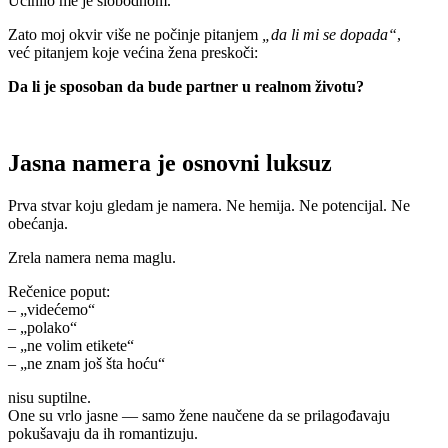
Učinilo me je slobodnom.
Zato moj okvir više ne počinje pitanjem
„da li mi se dopada“
,
već pitanjem koje većina žena preskoči:
Da li je sposoban da bude partner u realnom životu?
Jasna namera je osnovni luksuz
Prva stvar koju gledam je namera. Ne hemija. Ne potencijal. Ne
obećanja.
Zrela namera nema maglu.
Rečenice poput:
– „videćemo“
– „polako“
– „ne volim etikete“
– „ne znam još šta hoću“
nisu suptilne.
One su vrlo jasne — samo žene naučene da se prilagođavaju
pokušavaju da ih romantizuju.