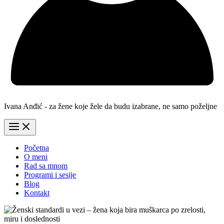
Ivana Anđić - za žene koje žele da budu izabrane, ne samo poželjne
Početna
O meni
Rad sa mnom
Programi i sesije
Blog
Kontakt