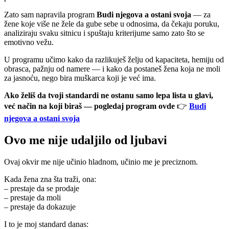
Zato sam napravila program
Budi njegova a ostani svoja
— za
žene koje više ne žele da gube sebe u odnosima, da čekaju poruku,
analiziraju svaku sitnicu i spuštaju kriterijume samo zato što se
emotivno vežu.
U programu učimo kako da razlikuješ želju od kapaciteta, hemiju od
obrasca, pažnju od namere — i kako da postaneš žena koja ne moli
za jasnoću, nego bira muškarca koji je već ima.
Ako želiš da tvoji standardi ne ostanu samo lepa lista u glavi,
već način na koji biraš — pogledaj program ovde
👉
Budi
njegova a ostani svoja
Ovo me nije udaljilo od ljubavi
Ovaj okvir me nije učinio hladnom, učinio me je preciznom.
Kada žena zna šta traži, ona:
– prestaje da se prodaje
– prestaje da moli
– prestaje da dokazuje
I to je moj standard danas: