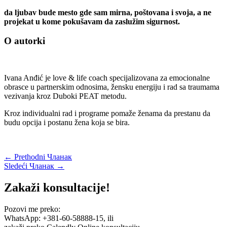
da ljubav bude mesto gde sam mirna, poštovana i svoja, a ne
projekat u kome pokušavam da zaslužim sigurnost.
O autorki
Ivana Anđić je love & life coach specijalizovana za emocionalne
obrasce u partnerskim odnosima, žensku energiju i rad sa traumama
vezivanja kroz Duboki PEAT metodu.
Kroz individualni rad i programe pomaže ženama da prestanu da
budu opcija i postanu žena koja se bira.
←
Prethodni Чланак
Sledeći Чланак
→
Zakaži konsultacije!
Pozovi me preko:
WhatsApp: +381-60-58888-15, ili