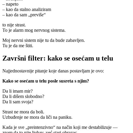
– napeto
– kao da stalno analiziram
– kao da sam „previše“
to nije strast.
To je alarm mog nervnog sistema.
Moj nervni sistem nije tu da bude zabavljen.
Tu je da me štiti.
Završni filter: kako se osećam u telu
Najjednostavnije pitanje koje danas postavljam je ovo:
Kako se osećam u telu posle susreta s njim?
Da li imam mir?
Da li dišem slobodno?
Da li sam svoja?
Strast ne mora da boli.
Uzbuđenje ne mora da liči na paniku.
Kada je sve „preintenzivno“ na način koji me destabilizuje —
znam da to nije ljubav, već stari obrazac.