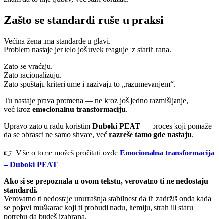
Zašto se standardi ruše u praksi
Većina žena ima standarde u glavi.
Problem nastaje jer telo još uvek reaguje iz starih rana.
Zato se vraćaju.
Zato racionalizuju.
Zato spuštaju kriterijume i nazivaju to „razumevanjem“.
Tu nastaje prava promena — ne kroz još jedno razmišljanje,
već kroz
emocionalnu transformaciju
.
Upravo zato u radu koristim
Duboki PEAT
— proces koji pomaže
da se obrasci ne samo shvate, već
razreše tamo gde nastaju
.
👉 Više o tome možeš pročitati ovde
Emocionalna transformacija
– Duboki PEAT
Ako si se prepoznala u ovom tekstu, verovatno ti ne nedostaju
standardi.
Verovatno ti nedostaje unutrašnja stabilnost da ih zadržiš onda kada
se pojavi muškarac koji ti probudi nadu, hemiju, strah ili staru
potrebu da budeš izabrana.