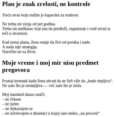
Plan je znak zrelosti, ne kontrole
Treća stvar koju tražim je kapacitet za realnost.
Ne treba mi vizija od pet godina.
Treba mi muškarac koji zna da predloži, organizuje i vodi stvari iz
reči u stvarnost.
Kad nema plana, žena ostaje da živi od poruka i nade.
A nada nije strategija.
Naročito ne za život.
Moje vreme i moj mir nisu predmet
pregovora
Postoji trenutak kada žena shvati da ne želi više da „bude strpljiva“.
Ne zato što je nestrpljiva — već zato što je zrela.
Moj standard danas znači:
– ne čekam
– ne jurim
– ne dokazujem se
– ne učestvujem u dinamici u kojoj sam stalno „na proceni“