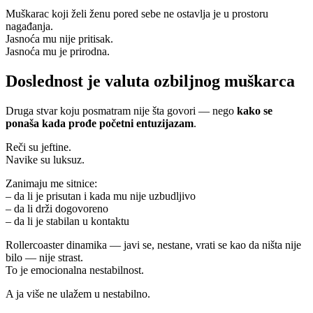
Muškarac koji želi ženu pored sebe ne ostavlja je u prostoru
nagađanja.
Jasnoća mu nije pritisak.
Jasnoća mu je prirodna.
Doslednost je valuta ozbiljnog muškarca
Druga stvar koju posmatram nije šta govori — nego
kako se
ponaša kada prođe početni entuzijazam
.
Reči su jeftine.
Navike su luksuz.
Zanimaju me sitnice:
– da li je prisutan i kada mu nije uzbudljivo
– da li drži dogovoreno
– da li je stabilan u kontaktu
Rollercoaster dinamika — javi se, nestane, vrati se kao da ništa nije
bilo — nije strast.
To je emocionalna nestabilnost.
A ja više ne ulažem u nestabilno.