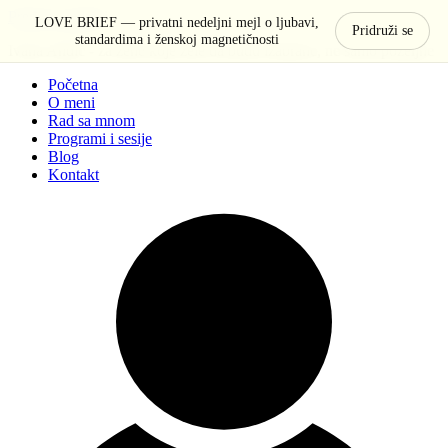
Pređi na sadržaj
LOVE BRIEF — privatni nedeljni mejl o ljubavi,
Pridruži se
standardima i ženskoj magnetičnosti
Ivana Anđić - za žene koje žele da budu izabrane, ne samo poželjne
Početna
O meni
Rad sa mnom
Programi i sesije
Blog
Kontakt