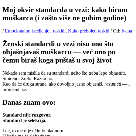
Moj okvir standarda u vezi: kako biram
muškarca (i zašto više ne gubim godine)
/
Emocionalno isceljenje i raskidi
,
Kako preboleti raskid
/ Od:
Ivana
Ženski standardi u vezi nisu ono što
objašnjavaš muškarcu — već ono po
čemu biraš koga puštaš u svoj život
Nekada sam mislila da su standardi nešto što treba lepo objasniti.
Smireno. Zrelo. Razumno.
Kao da će druga strana, ako dovoljno jasno objasniš,
razumeti
— i
promeniti se.
Danas znam ovo:
Standard nije razgovor.
Standard je selekcija.
I ne, to me nije učinilo hladnom.