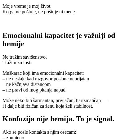
Moje vreme je moj život.
Ko ga ne poštuje, ne poštuje ni mene.
Emocionalni kapacitet je važniji od
hemije
Ne tražim savršenstvo.
Tražim zrelost.
Muškarac koji ima emocionalni kapacitet:
– ne nestaje kad razgovor postane neprijatan
– ne kažnjava distancom
– ne pravi od mog pitanja napad
Može neko biti šarmantan, privlačan, harizmatičan —
i i dalje biti rizičan za ženu koja želi stabilnost.
Konfuzija nije hemija. To je signal.
Ako se posle kontakta s njim osećam:
– zbunjeno