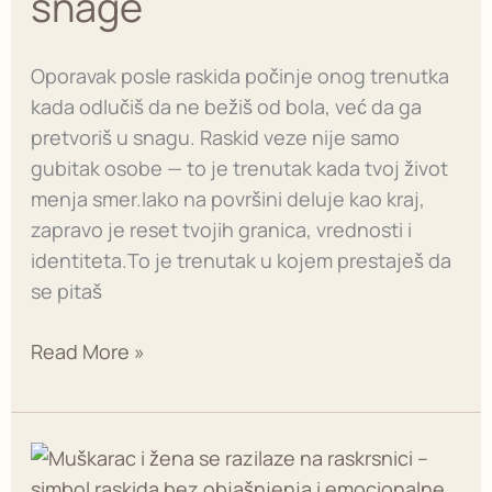
snage
snage
Oporavak posle raskida počinje onog trenutka
kada odlučiš da ne bežiš od bola, već da ga
pretvoriš u snagu. Raskid veze nije samo
gubitak osobe — to je trenutak kada tvoj život
menja smer.Iako na površini deluje kao kraj,
zapravo je reset tvojih granica, vrednosti i
identiteta.To je trenutak u kojem prestaješ da
se pitaš
Read More »
Raskid
bez