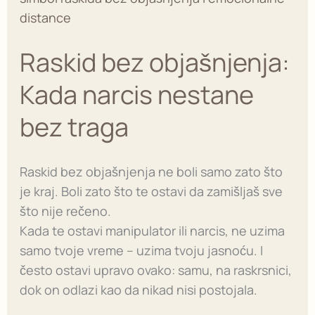
objašnjenja:
Kada
Raskid bez objašnjenja:
narcis
nestane
Kada narcis nestane
bez
traga
bez traga
Raskid bez objašnjenja ne boli samo zato što
je kraj. Boli zato što te ostavi da zamišljaš sve
što nije rečeno.
Kada te ostavi manipulator ili narcis, ne uzima
samo tvoje vreme – uzima tvoju jasnoću. I
često ostavi upravo ovako: samu, na raskrsnici,
dok on odlazi kao da nikad nisi postojala.