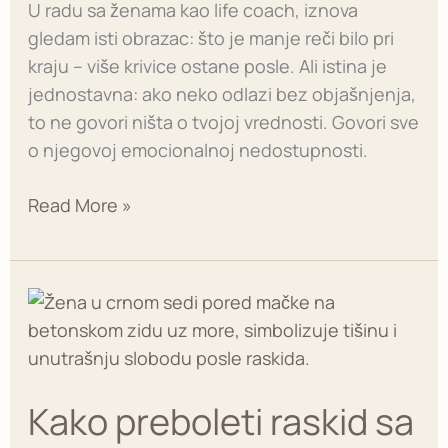
U radu sa ženama kao life coach, iznova
gledam isti obrazac: što je manje reči bilo pri
kraju – više krivice ostane posle. Ali istina je
jednostavna: ako neko odlazi bez objašnjenja,
to ne govori ništa o tvojoj vrednosti. Govori sve
o njegovoj emocionalnoj nedostupnosti.
Read More »
Kako
preboleti
raskid
sa
Kako preboleti raskid sa
ljubavnikom
–