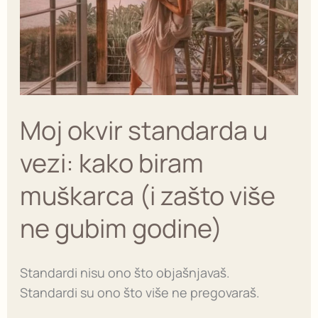
vezi:
kako
biram
muškarca
(i
zašto
Moj okvir standarda u
više
ne
vezi: kako biram
gubim
muškarca (i zašto više
godine)
ne gubim godine)
Standardi nisu ono što objašnjavaš.
Standardi su ono što više ne pregovaraš.