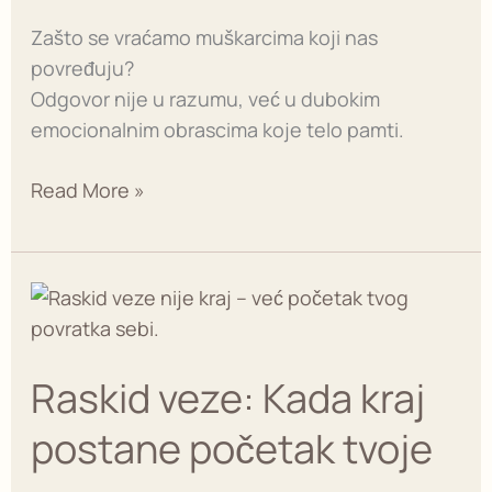
–
Zašto se vraćamo muškarcima koji nas
i
povređuju?
kako
Odgovor nije u razumu, već u dubokim
se
emocionalnim obrascima koje telo pamti.
to
zaista
Read More »
prekida
Raskid
veze:
Kada
Raskid veze: Kada kraj
kraj
postane
postane početak tvoje
početak
tvoje