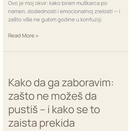
Ovo je moj okvir: kako biram muškarca po
nameri, doslednosti i emocionalnoj zrelosti — i
zašto više ne gubim godine u konfuziji.
Read More »
Kako
da
Kako da ga zaboravim:
ga
zaboravim:
zašto ne možeš da
zašto
ne
pustiš – i kako se to
možeš
zaista prekida
da
pustiš