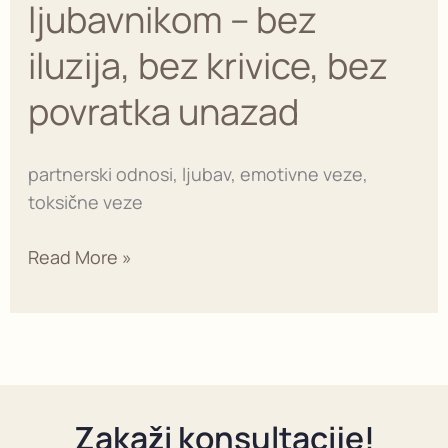
ljubavnikom – bez
bez
iluzija,
iluzija, bez krivice, bez
bez
povratka unazad
krivice,
bez
povratka
partnerski odnosi, ljubav, emotivne veze,
unazad
toksične veze
Read More »
Zakaži konsultacije!