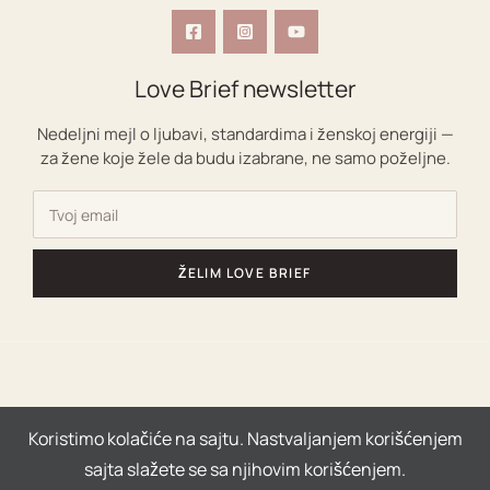
Love Brief newsletter
Nedeljni mejl o ljubavi, standardima i ženskoj energiji —
za žene koje žele da budu izabrane, ne samo poželjne.
ŽELIM LOVE BRIEF
Copyright © 2026 | Powered by Ljubavni coaching za
Koristimo kolačiće na sajtu. Nastvaljanjem korišćenjem
žene|
sajta slažete se sa njihovim korišćenjem.