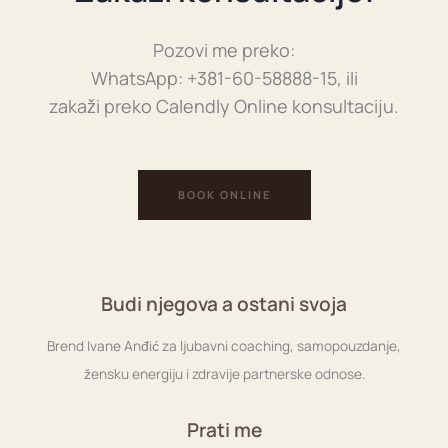
Pozovi me preko:
WhatsApp: +381-60-58888-15, ili
zakaži preko Calendly Online konsultaciju.
BOOK ONLINE
Budi njegova a ostani svoja
Brend Ivane Anđić za ljubavni coaching, samopouzdanje,
žensku energiju i zdravije partnerske odnose.
Prati me