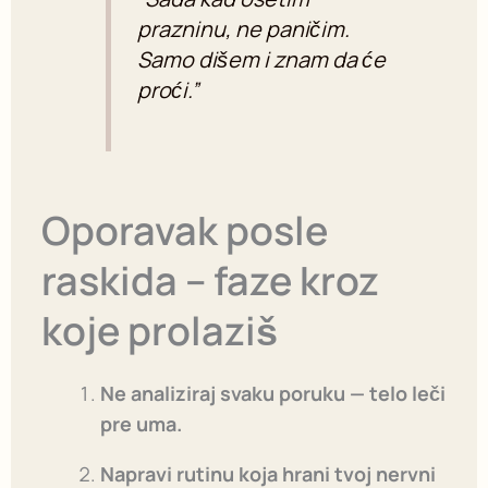
prazninu, ne paničim.
Samo dišem i znam da će
proći.”
Oporavak posle
raskida – faze kroz
koje prolaziš
Ne analiziraj svaku poruku — telo leči
pre uma.
Napravi rutinu koja hrani tvoj nervni