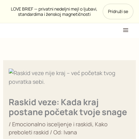
Pređi
LOVE BRIEF — privatni nedeljni mejl o ljubavi,
Pridruži se
na
standardima i ženskoj magnetičnosti
sadržaj
Raskid veze: Kada kraj
postane početak tvoje snage
/
Emocionalno isceljenje i raskidi
,
Kako
preboleti raskid
/ Od:
Ivana