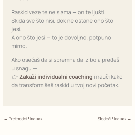
Raskid veze te ne slama — on te ljušti.
Skida sve što nisi, dok ne ostane ono što
jesi.
A ono što jesi — to je dovoljno, potpuno i
mirno.
Ako osećaš da si spremna da iz bola pređeš
u snagu —
👉
Zakaži individualni coaching
i nauči kako
da transformišeš raskid u tvoj novi početak.
←
Prethodni Чланак
Sledeći Чланак
→