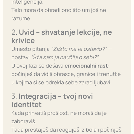
inteligencija.
Telo mora da obradi ono što um još ne
razume.
2.
Uvid – shvatanje lekcije, ne
krivice
Umesto pitanja
“Zašto me je ostavio?”
—
postavi
“Šta sam ja naučila o sebi?”
U ovoj fazi se dešava
emocionalni rast
:
počinješ da vidiš obrasce, granice i trenutke
u kojima si se odrekla sebe zarad ljubavi.
3.
Integracija – tvoj novi
identitet
Kada prihvatiš prošlost, ne moraš da je
zaboraviš.
Tada prestaješ da reaguješ iz bola i počinješ