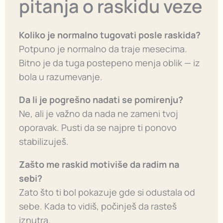
pitanja o raskidu veze
Koliko je normalno tugovati posle raskida?
Potpuno je normalno da traje mesecima.
Bitno je da tuga postepeno menja oblik — iz
bola u razumevanje.
Da li je pogrešno nadati se pomirenju?
Ne, ali je važno da nada ne zameni tvoj
oporavak. Pusti da se najpre ti ponovo
stabilizuješ.
Zašto me raskid motiviše da radim na
sebi?
Zato što ti bol pokazuje gde si odustala od
sebe. Kada to vidiš, počinješ da rasteš
iznutra.