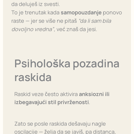
da deluješ iz svesti.
To je trenutak kada
samopouzdanje
ponovo
raste — jer se više ne pitaš
“da li sam bila
dovoljno vredna”
, već znaš da jesi.
Psihološka pozadina
raskida
Raskid veze često aktivira
anksiozni ili
izbegavajući stil privrženosti
.
Zato se posle raskida dešavaju nagle
oscilacije — želja da se javiš, pa distanca,