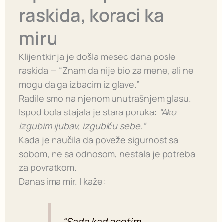
raskida, koraci ka
miru
Klijentkinja je došla mesec dana posle
raskida — “Znam da nije bio za mene, ali ne
mogu da ga izbacim iz glave.”
Radile smo na njenom unutrašnjem glasu.
Ispod bola stajala je stara poruka:
“Ako
izgubim ljubav, izgubiću sebe.”
Kada je naučila da poveže sigurnost sa
sobom, ne sa odnosom, nestala je potreba
za povratkom.
Danas ima mir. I kaže:
“Sada kad osetim