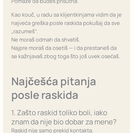
Pomaže da budeš prisutna.
Kao kouč, u radu sa klijentkinjama vidim da je
najveća greška posle raskida pokušaj da sve
„razumeš“.
Ne moraš odmah da shvatiš.
Najpre moraš da osetiš — i da prestaneš da
se kažnjavaš zbog toga što još uvek osećaš.
Najčešća pitanja
posle raskida
1. Zašto raskid toliko boli, iako
znam da nije bio dobar za mene?
Raskid nije samo prekid kontakta.