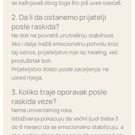
se kažnjavaš zbog toga što još uvek osećaš.
2. Da li da ostanemo prijatelji
posle raskida?
Ne dok ne povratiš unutrašnju stabilnost.
Ako i dalje tražiš emocionalnu potvrdu kroz
taj odnos, prijateljstvo nije isc healing, već
produžetak boli.
Prijateljstvo dolazi
posle zaceljenja
, ne
usred njega.
3. Koliko traje oporavak posle
raskida veze?
Nema univerzalnog roka.
Istraživanja pokazuju da većini ljudi treba 3
do 6 meseci da se emocionalno stabilizuju, a