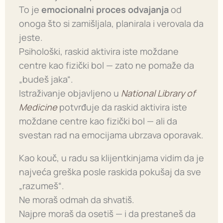
To je
emocionalni proces odvajanja
od
onoga što si zamišljala, planirala i verovala da
jeste.
Psihološki, raskid aktivira iste moždane
centre kao fizički bol — zato ne pomaže da
„budeš jaka“.
Istraživanje objavljeno u
National Library of
Medicine
potvrđuje da raskid aktivira iste
moždane centre kao fizički bol — ali da
svestan rad na emocijama ubrzava oporavak.
Kao kouč, u radu sa klijentkinjama vidim da je
najveća greška posle raskida pokušaj da sve
„razumeš“.
Ne moraš odmah da shvatiš.
Najpre moraš da osetiš — i da prestaneš da