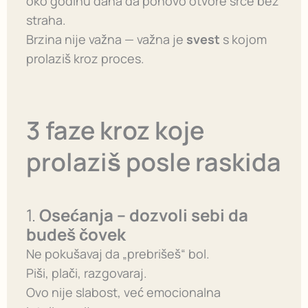
oko godinu dana da ponovo otvore srce bez
straha.
Brzina nije važna — važna je
svest
s kojom
prolaziš kroz proces.
3 faze kroz koje
prolaziš posle raskida
1.
Osećanja – dozvoli sebi da
budeš čovek
Ne pokušavaj da „prebrišeš“ bol.
Piši, plači, razgovaraj.
Ovo nije slabost, već emocionalna