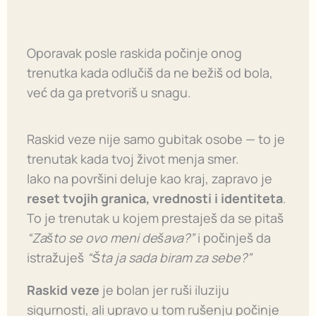
Oporavak posle raskida počinje onog
trenutka kada odlučiš da ne bežiš od bola,
već da ga pretvoriš u snagu.
Raskid veze nije samo gubitak osobe — to je
trenutak kada tvoj život menja smer.
Iako na površini deluje kao kraj, zapravo je
reset tvojih granica, vrednosti i identiteta
.
To je trenutak u kojem prestaješ da se pitaš
“Zašto se ovo meni dešava?”
i počinješ da
istražuješ
“Šta ja sada biram za sebe?”
Raskid veze
je bolan jer ruši iluziju
sigurnosti, ali upravo u tom rušenju počinje