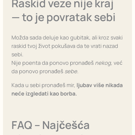
Raskid veze nije kraj
— to je povratak sebi
Možda sada deluje kao gubitak, ali kroz svaki
raskid tvoj život pokušava da te vrati nazad
sebi.
Nije poenta da ponovo pronađeš
nekog
, već
da ponovo pronađeš
sebe
.
Kada u sebi pronađeš mir,
ljubav više nikada
neće izgledati kao borba.
FAQ – Najčešća