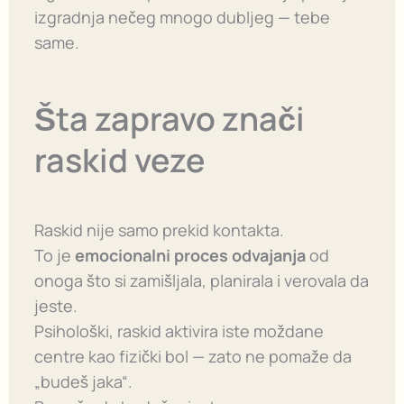
izgradnja nečeg mnogo dubljeg — tebe
same.
Šta zapravo znači
raskid veze
Raskid nije samo prekid kontakta.
To je
emocionalni proces odvajanja
od
onoga što si zamišljala, planirala i verovala da
jeste.
Psihološki, raskid aktivira iste moždane
centre kao fizički bol — zato ne pomaže da
„budeš jaka“.