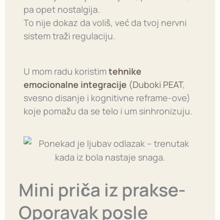
pa opet nostalgija.
To nije dokaz da voliš, već da tvoj nervni
sistem traži regulaciju.
U mom radu koristim
tehnike
emocionalne integracije
(Duboki PEAT
,
svesno disanje i kognitivne reframe-ove)
koje pomažu da se telo i um sinhronizuju.
Mini priča iz prakse-
Oporavak posle