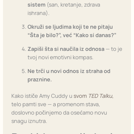
sistem
(san, kretanje, zdrava
ishrana).
Okruži se ljudima koji te ne pitaju
“Šta je bilo?”, već “Kako si danas?”
Zapiši šta si naučila iz odnosa
— to je
tvoj novi emotivni kompas.
Ne trči u novi odnos iz straha od
praznine.
Kako ističe Amy Cuddy u
svom
TED Talku
,
telo pamti sve — a promenom stava,
doslovno počinjemo da osećamo novu
snagu iznutra.