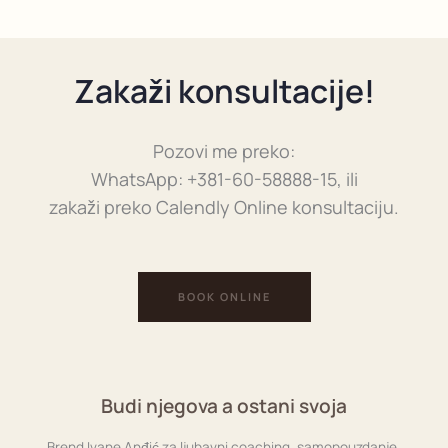
Zakaži konsultacije!
Pozovi me preko:
WhatsApp: +381-60-58888-15, ili
zakaži preko Calendly Online konsultaciju.
BOOK ONLINE
Budi njegova a ostani svoja
Brend Ivane Anđić za ljubavni coaching, samopouzdanje,