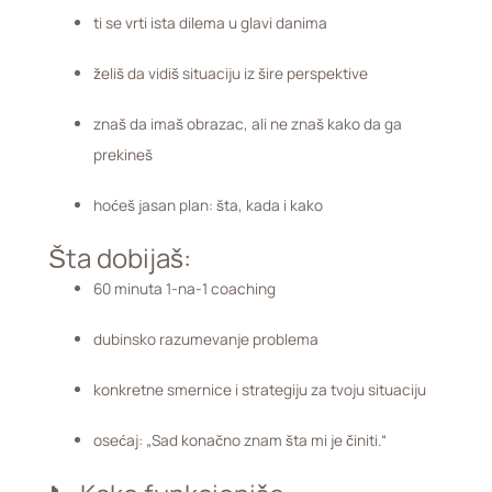
ti se vrti ista dilema u glavi danima
želiš da vidiš situaciju iz šire perspektive
znaš da imaš obrazac, ali ne znaš kako da ga
prekineš
hoćeš jasan plan: šta, kada i kako
Šta dobijaš:
60 minuta 1-na-1 coaching
dubinsko razumevanje problema
konkretne smernice i strategiju za tvoju situaciju
osećaj: „Sad konačno znam šta mi je činiti.“