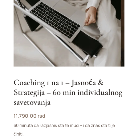
–
60
min
individualnog
savetovanja
količina
Coaching 1 na 1 – Jasnoća &
Strategija – 60 min individualnog
savetovanja
11.790,00
rsd
60 minuta da razjasniš šta te muči – i da znaš šta ti je
činiti.