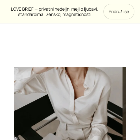
Pređi
LOVE BRIEF — privatni nedeljni mejl o ljubavi,
Pridruži se
na
standardima i ženskoj magnetičnosti
sadržaj
Coaching
1
na
1
-
Jasnoća
&
Strategija