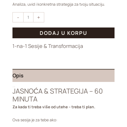
Analiza, uvid i konkretna strategija za tvoju situaciju.
-
+
DODAJ U KORPU
1-na-1 Sesije & Transformacija
Opis
JASNOĆA & STRATEGIJA – 60
Coaching 1 na 1
MINUTA
Za kada ti treba više od utehe – treba ti plan.
Ova sesija je za tebe ako: