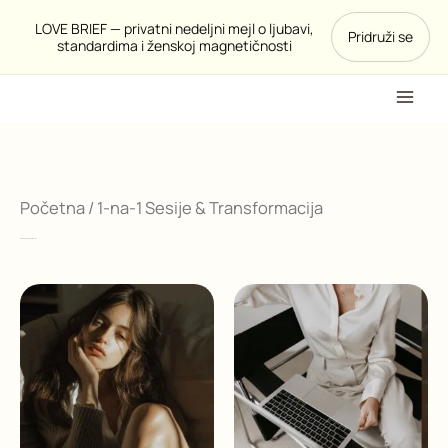
Pređi
LOVE BRIEF — privatni nedeljni mejl o ljubavi,
Pridruži se
na
standardima i ženskoj magnetičnosti
sadržaj
Početna
/ 1-na-1 Sesije & Transformacija
1-na-1 Sesije & Transformacija