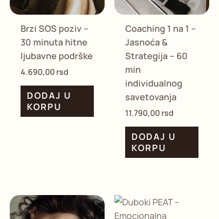
Brzi SOS poziv –
Coaching 1 na 1 –
30 minuta hitne
Jasnoća &
ljubavne podrške
Strategija – 60
min
4.690,00
rsd
individualnog
DODAJ U
savetovanja
KORPU
11.790,00
rsd
DODAJ U
KORPU