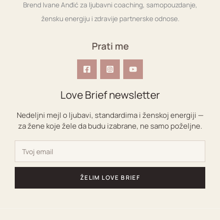
Brend Ivane Anđić za ljubavni coaching, samopouzdanje,
žensku energiju i zdravije partnerske odnose.
Prati me
Love Brief newsletter
Nedeljni mejl o ljubavi, standardima i ženskoj energiji —
za žene koje žele da budu izabrane, ne samo poželjne.
ŽELIM LOVE BRIEF