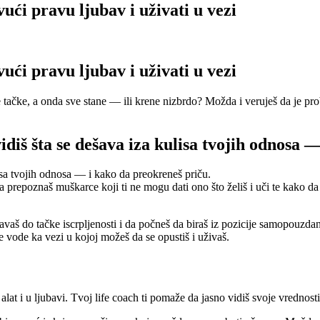
ući pravu ljubav i uživati u vezi
ući pravu ljubav i uživati u vezi
ne tačke, a onda sve stane — ili krene nizbrdo? Možda i veruješ da je pr
diš šta se dešava iza kulisa tvojih odnosa 
sa tvojih odnosa — i kako da preokreneš priču.
 prepoznaš muškarce koji ti ne mogu dati ono što želiš i uči te kako d
đavaš do tačke iscrpljenosti i da počneš da biraš iz pozicije samopouzda
vode ka vezi u kojoj možeš da se opustiš i uživaš.
t i u ljubavi. Tvoj life coach ti pomaže da jasno vidiš svoje vrednosti i 