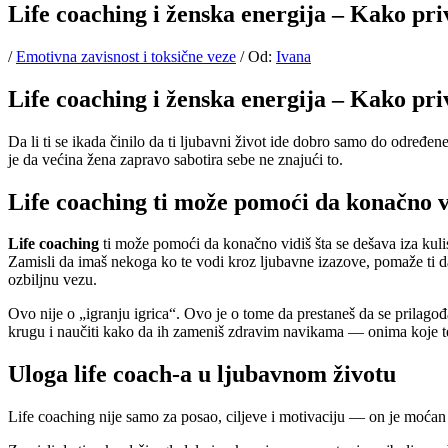
Life coaching i ženska energija – Kako priv
/
Emotivna zavisnost i toksične veze
/ Od:
Ivana
Life coaching i ženska energija – Kako priv
Da li ti se ikada činilo da ti ljubavni život ide dobro samo do određe
je da većina žena zapravo sabotira sebe ne znajući to.
Life coaching ti može pomoći da konačno vi
Life coaching
ti može pomoći da konačno vidiš šta se dešava iza kuli
Zamisli da imaš nekoga ko te vodi kroz ljubavne izazove, pomaže ti da
ozbiljnu vezu.
Ovo nije o „igranju igrica“. Ovo je o tome da prestaneš da se prilago
krugu i naučiti kako da ih zameniš zdravim navikama — onima koje te 
Uloga life coach-a u ljubavnom životu
Life coaching nije samo za posao, ciljeve i motivaciju — on je moćan ala