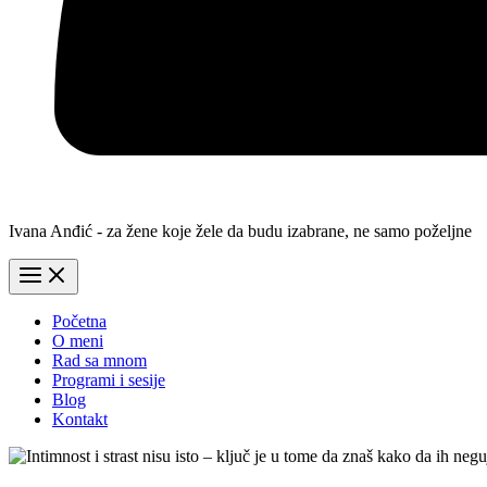
Ivana Anđić - za žene koje žele da budu izabrane, ne samo poželjne
Početna
O meni
Rad sa mnom
Programi i sesije
Blog
Kontakt