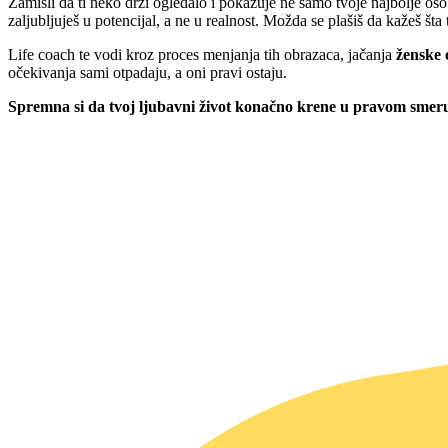
Zamisli da ti neko drži ogledalo i pokazuje ne samo tvoje najbolje 
zaljubljuješ u potencijal, a ne u realnost. Možda se plašiš da kažeš šta
Life coach te vodi kroz proces menjanja tih obrazaca, jačanja
ženske 
očekivanja sami otpadaju, a oni pravi ostaju.
Spremna si da tvoj ljubavni život konačno krene u pravom smeru?