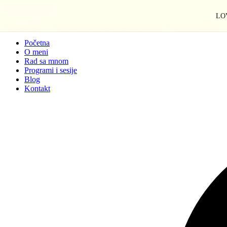
Pređi na sadržaj
LOV
Ivana Anđić - za žene koje žele da budu izabrane, ne samo poželjne
Početna
O meni
Rad sa mnom
Programi i sesije
Blog
Kontakt