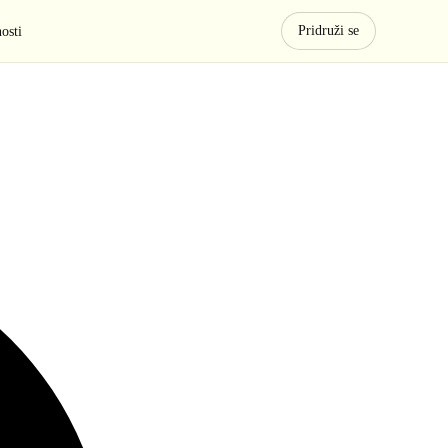
Pridruži se
osti