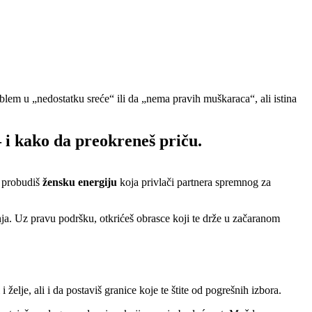
oblem u „nedostatku sreće“ ili da „nema pravih muškaraca“, ali istina
— i kako da preokreneš priču.
a probudiš
žensku energiju
koja privlači partnera spremnog za
nja. Uz pravu podršku, otkrićeš obrasce koji te drže u začaranom
želje, ali i da postaviš granice koje te štite od pogrešnih izbora.