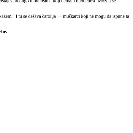
da ostaješ predugo u odnosima koji nemaju budućnost. Možda se
o kažem.“ I tu se dešava čarolija — muškarci koji ne mogu da ispune ta
ebe.