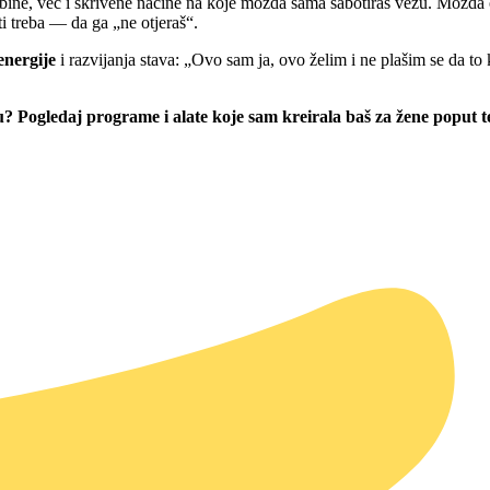
osobine, već i skrivene načine na koje možda sama sabotiraš vezu. Mož
 ti treba — da ga „ne otjeraš“.
energije
i razvijanja stava: „Ovo sam ja, ovo želim i ne plašim se da t
 Pogledaj programe i alate koje sam kreirala baš za žene poput t