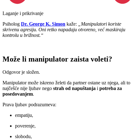
Laganje i prikrivanje
Psiholog
Dr. George K. Simon
kaže:
„Manipulatori koriste
skrivenu agresiju.
Oni retko napadaju otvoreno, već maskiraju
kontrolu u brižnost.“
Može li manipulator zaista voleti?
Odgovor je složen.
Manipulator može iskreno želeti da partner ostane uz njega, ali to
najčešće nije ljubav nego
strah od napuštanja
i
potreba za
posedovanjem
.
Prava ljubav podrazumeva:
empatiju,
poverenje,
slobodu,