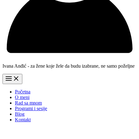
Ivana Anđić - za žene koje žele da budu izabrane, ne samo poželjne
Početna
O meni
Rad sa mnom
Programi i sesije
Blog
Kontakt