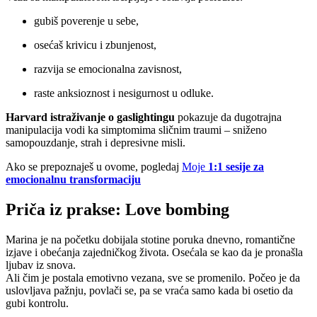
gubiš poverenje u sebe,
osećaš krivicu i zbunjenost,
razvija se emocionalna zavisnost,
raste anksioznost i nesigurnost u odluke.
Harvard istraživanje o gaslightingu
pokazuje da dugotrajna
manipulacija vodi ka simptomima sličnim traumi – sniženo
samopouzdanje, strah i depresivne misli.
Ako se prepoznaješ u ovome, pogledaj
Moje
1:1 sesije za
emocionalnu transformaciju
Priča iz prakse: Love bombing
Marina je na početku dobijala stotine poruka dnevno, romantične
izjave i obećanja zajedničkog života. Osećala se kao da je pronašla
ljubav iz snova.
Ali čim je postala emotivno vezana, sve se promenilo. Počeo je da
uslovljava pažnju, povlači se, pa se vraća samo kada bi osetio da
gubi kontrolu.