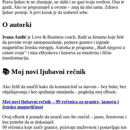
Prava ljubav te ne zbunjuje, ne slabi i ne gasi tvoju svetlost. Ona te
gradi. Ako se prepoznaješ u ovome – znaj da nisi sama. Zdrava
ljubav postoji. A prvi korak je da izabereš sebe.
O autorki
Ivana Anđić
je Love & Business coach. Radi sa ženama koje žele
da povrate svoje samopouzdanje, postave granice i izgrade
magnetičnu žensku energiju. Autorka je programa
„Budi njegova a
ostani svoja“
i niza eBookova i kurseva za emotivnu i ličnu
transformaciju.
📚 Moj novi ljubavni rečnik
Ako želiš da naučiš kako da komuniciraš sa stavom – bez buke, bez
objašnjavanja i bez spuštanja standarda – pogledaj moj eBook:
Moj novi ljubavni rečnik – 99 rečenica za granice, jasnoću i
žensku magnetičnost
Ovaj eBook ti pomaže da izraziš ono što osećaš – jasno, ženstveno i
bez potrebe da se dokazuješ.
99 rečenica koje zrače granice, pozivaju muževnost i postavljaju ton