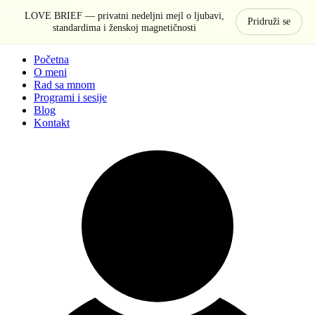
Pređi na sadržaj
LOVE BRIEF — privatni nedeljni mejl o ljubavi,
Pridruži se
standardima i ženskoj magnetičnosti
Ivana Anđić - za žene koje žele da budu izabrane, ne samo poželjne
Početna
O meni
Rad sa mnom
Programi i sesije
Blog
Kontakt