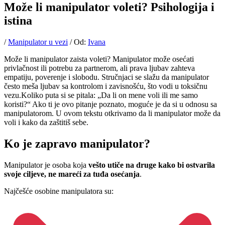
Može li manipulator voleti? Psihologija i
istina
/
Manipulator u vezi
/ Od:
Ivana
Može li manipulator zaista voleti? Manipulator može osećati
privlačnost ili potrebu za partnerom, ali prava ljubav zahteva
empatiju, poverenje i slobodu. Stručnjaci se slažu da manipulator
često meša ljubav sa kontrolom i zavisnošću, što vodi u toksičnu
vezu.Koliko puta si se pitala: „Da li on mene voli ili me samo
koristi?“ Ako ti je ovo pitanje poznato, moguće je da si u odnosu sa
manipulatorom. U ovom tekstu otkrivamo da li manipulator može da
voli i kako da zaštitiš sebe.
Ko je zapravo manipulator?
Manipulator je osoba koja
vešto utiče na druge kako bi ostvarila
svoje ciljeve, ne mareći za tuđa osećanja
.
Najčešće osobine manipulatora su: