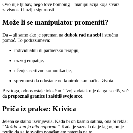
Ovo nije ljubav, nego love bombing – manipulacija koja stvara
zavisnost i iluziju sigurnosti.
Može li se manipulator promeniti?
Da – ali samo ako je spreman na
dubok rad na sebi
i stručnu
pomoć. To podrazumeva:
individualnu ili partnersku terapiju,
razvoj empatije,
učenje asertivne komunikacije,
spremnost da odustane od kontrole kao načina života.
Bez toga, odnos ostaje toksičan. Tvoj zadatak nije da ga isceliš, već
da
prepoznaš granice i zaštitiš svoje srce
.
Priča iz prakse: Krivica
Jelena se stalno izvinjavala. Kada bi on kasnio satima, ona bi rekla:
“
Možda sam ja bila naporna.”
Kada je saznala da je lagao, on je
tvrdio da ga je svojim ponašanjem naterala na to.