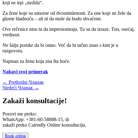
koji ne trpi „možda“.
Za žene koje su umorne od dvosmislenosti. Za one koje ne žele da
glume hladnoću – ali ni da mole da budu shvaćene.
Ove rečenice nisu tu da impresioniraju. Tu su da izraze. Ton, osećaj,
vrednost.
Ne šalju poruke da bi ostao. Već da bi tačno znao s kim je u
razgovoru.
Napisan za ženu koja zna šta hoće.
Nabavi svoj primerak
←
Prethodni Чланак
Sledeći Чланак
→
Zakaži konsultacije!
Pozovi me preko:
WhatsApp: +381-60-58888-15, ili
zakaži preko Calendly Online konsultaciju.
Book online