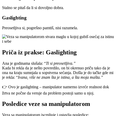
Stalno se pitaš da li si dovoljno dobra.
Gaslighting
Preosetljiva si, pogrešno pamtiš, nisi razumela.
Priča iz prakse: Gaslighting
Ana je godinama slušala: “
Ti si preosetljiva.”
Kada bi rekla da je nešto povredilo, on bi okrenuo priču tako da je
ona na kraju sumnjala u sopstvena sećanja. Došla je do tačke gde mi
je rekla: “
Ivana, više ne znam šta je istina, a šta moja mašta.”
👉 Ovo je gaslighting – manipulator namerno izvrće realnost dok
žrtva ne počne da veruje da problem postoji samo u njoj.
Posledice veze sa manipulatorom
Veza sa manipulatorom iscrpljuje i ostavlja posledice: