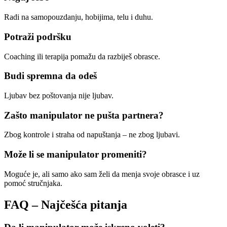
Radi na samopouzdanju, hobijima, telu i duhu.
Potraži podršku
Coaching ili terapija pomažu da razbiješ obrasce.
Budi spremna da odeš
Ljubav bez poštovanja nije ljubav.
Zašto manipulator ne pušta partnera?
Zbog kontrole i straha od napuštanja – ne zbog ljubavi.
Može li se manipulator promeniti?
Moguće je, ali samo ako sam želi da menja svoje obrasce i uz
pomoć stručnjaka.
FAQ – Najčešća pitanja