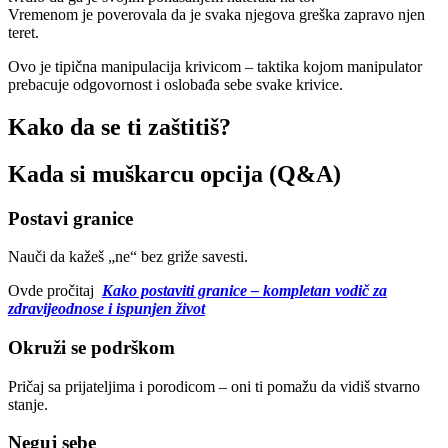
Vremenom je poverovala da je svaka njegova greška zapravo njen
teret.
Ovo je tipična manipulacija krivicom – taktika kojom manipulator
prebacuje odgovornost i oslobađa sebe svake krivice.
Kako da se ti zaštitiš?
Kada si muškarcu opcija (Q&A)
Postavi granice
Nauči da kažeš „ne“ bez griže savesti.
Ovde pročitaj
Kako postaviti granice – kompletan vodič za
zdravijeodnose i ispunjen život
Okruži se podrškom
Pričaj sa prijateljima i porodicom – oni ti pomažu da vidiš stvarno
stanje.
Neguj sebe