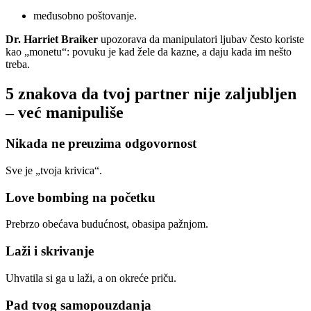
međusobno poštovanje.
Dr. Harriet Braiker
upozorava da manipulatori ljubav često koriste
kao „monetu“: povuku je kad žele da kazne, a daju kada im nešto
treba.
5 znakova da tvoj partner nije zaljubljen
– već manipuliše
Nikada ne preuzima odgovornost
Sve je „tvoja krivica“.
Love bombing na početku
Prebrzo obećava budućnost, obasipa pažnjom.
Laži i skrivanje
Uhvatila si ga u laži, a on okreće priču.
Pad tvog samopouzdanja