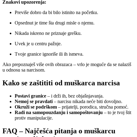
Znakovi upozorenja:
Previše dobro da bi bilo istinito na početku.
Opsednut je time šta drugi misle o njemu.
Nikada iskreno ne priznaje grešku.
Uvek je u centru pažnje.
Tvoje granice ignoriše ili ih ismeva.
Ako prepoznaješ više ovih obrazaca – vrlo je moguće da se nalaziš
u odnosu sa narcisom.
Kako se zaštititi od muškarca narcisa
Postavi granice
– i drži ih, bez objašnjavanja.
Nemoj se pravdati
– narcisu nikada neće biti dovoljno.
Okruži se podrškom
– prijatelji, porodica, stručna pomoć.
Radi na samopouzdanju i samopoštovanju
– to je tvoj štit
protiv manipulacije.
FAQ – Najčešća pitanja o muškarcu