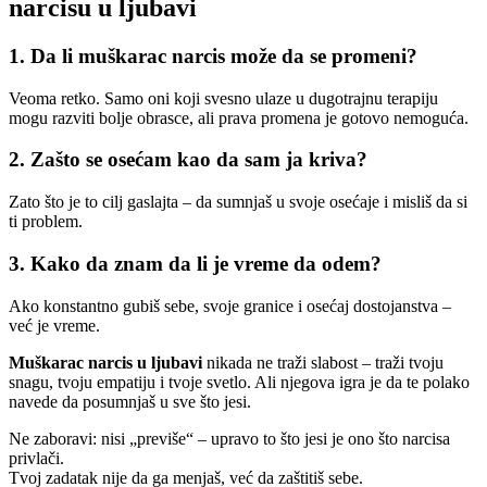
narcisu u ljubavi
1. Da li muškarac narcis može da se promeni?
Veoma retko. Samo oni koji svesno ulaze u dugotrajnu terapiju
mogu razviti bolje obrasce, ali prava promena je gotovo nemoguća.
2. Zašto se osećam kao da sam ja kriva?
Zato što je to cilj gaslajta – da sumnjaš u svoje osećaje i misliš da si
ti problem.
3. Kako da znam da li je vreme da odem?
Ako konstantno gubiš sebe, svoje granice i osećaj dostojanstva –
već je vreme.
Muškarac narcis u ljubavi
nikada ne traži slabost – traži tvoju
snagu, tvoju empatiju i tvoje svetlo. Ali njegova igra je da te polako
navede da posumnjaš u sve što jesi.
Ne zaboravi: nisi „previše“ – upravo to što jesi je ono što narcisa
privlači.
Tvoj zadatak nije da ga menjaš, već da zaštitiš sebe.