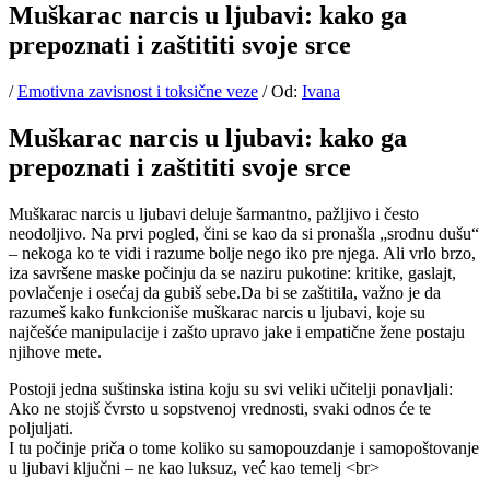
Muškarac narcis u ljubavi: kako ga
prepoznati i zaštititi svoje srce
/
Emotivna zavisnost i toksične veze
/ Od:
Ivana
Muškarac narcis u ljubavi: kako ga
prepoznati i zaštititi svoje srce
Muškarac narcis u ljubavi deluje šarmantno, pažljivo i često
neodoljivo. Na prvi pogled, čini se kao da si pronašla „srodnu dušu“
– nekoga ko te vidi i razume bolje nego iko pre njega. Ali vrlo brzo,
iza savršene maske počinju da se naziru pukotine: kritike, gaslajt,
povlačenje i osećaj da gubiš sebe.Da bi se zaštitila, važno je da
razumeš kako funkcioniše muškarac narcis u ljubavi, koje su
najčešće manipulacije i zašto upravo jake i empatične žene postaju
njihove mete.
Postoji jedna suštinska istina koju su svi veliki učitelji ponavljali:
Ako ne stojiš čvrsto u sopstvenoj vrednosti, svaki odnos će te
poljuljati.
I tu počinje priča o tome koliko su samopouzdanje i samopoštovanje
u ljubavi ključni – ne kao luksuz, već kao temelj <br>