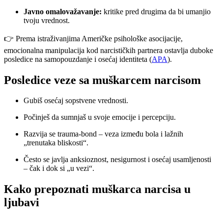
Javno omalovažavanje:
kritike pred drugima da bi umanjio
tvoju vrednost.
👉 Prema istraživanjima Američke psihološke asocijacije,
emocionalna manipulacija kod narcističkih partnera ostavlja duboke
posledice na samopouzdanje i osećaj identiteta (
APA
).
Posledice veze sa muškarcem narcisom
Gubiš osećaj sopstvene vrednosti.
Počinješ da sumnjaš u svoje emocije i percepciju.
Razvija se trauma-bond – veza između bola i lažnih
„trenutaka bliskosti“.
Često se javlja anksioznost, nesigurnost i osećaj usamljenosti
– čak i dok si „u vezi“.
Kako prepoznati muškarca narcisa u
ljubavi