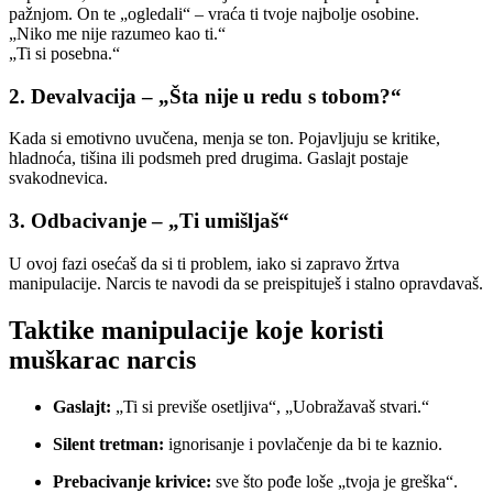
pažnjom. On te „ogledali“ – vraća ti tvoje najbolje osobine.
„Niko me nije razumeo kao ti.“
„Ti si posebna.“
2. Devalvacija – „Šta nije u redu s tobom?“
Kada si emotivno uvučena, menja se ton. Pojavljuju se kritike,
hladnoća, tišina ili podsmeh pred drugima. Gaslajt postaje
svakodnevica.
3. Odbacivanje – „Ti umišljaš“
U ovoj fazi osećaš da si ti problem, iako si zapravo žrtva
manipulacije. Narcis te navodi da se preispituješ i stalno opravdavaš.
Taktike manipulacije koje koristi
muškarac narcis
Gaslajt:
„Ti si previše osetljiva“, „Uobražavaš stvari.“
Silent tretman:
ignorisanje i povlačenje da bi te kaznio.
Prebacivanje krivice:
sve što pođe loše „tvoja je greška“.