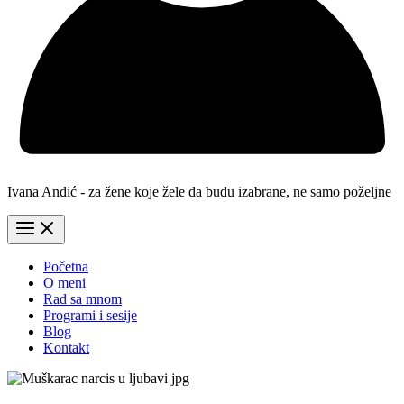
Ivana Anđić - za žene koje žele da budu izabrane, ne samo poželjne
Početna
O meni
Rad sa mnom
Programi i sesije
Blog
Kontakt