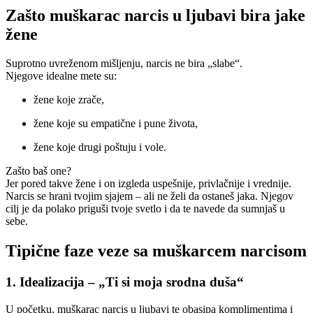
Zašto muškarac narcis u ljubavi bira jake
žene
Suprotno uvreženom mišljenju, narcis ne bira „slabe“.
Njegove idealne mete su:
žene koje zrače,
žene koje su empatične i pune života,
žene koje drugi poštuju i vole.
Zašto baš one?
Jer pored takve žene i on izgleda uspešnije, privlačnije i vrednije.
Narcis se hrani tvojim sjajem – ali ne želi da ostaneš jaka. Njegov
cilj je da polako priguši tvoje svetlo i da te navede da sumnjaš u
sebe.
Tipične faze veze sa muškarcem narcisom
1. Idealizacija – „Ti si moja srodna duša“
U početku, muškarac narcis u ljubavi te obasipa komplimentima i