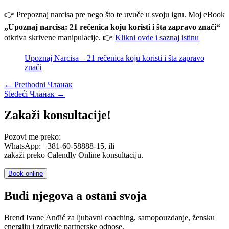
👉 Prepoznaj narcisa pre nego što te uvuče u svoju igru. Moj eBook
„Upoznaj narcisa: 21 rečenica koju koristi i šta zapravo znači“
otkriva skrivene manipulacije. 👉
Klikni ovde i saznaj istinu
Upoznaj Narcisa – 21 rečenica koju koristi i šta zapravo
znači
←
Prethodni Чланак
Sledeći Чланак
→
Zakaži konsultacije!
Pozovi me preko:
WhatsApp: +381-60-58888-15, ili
zakaži preko Calendly Online konsultaciju.
Book online
Budi njegova a ostani svoja
Brend Ivane Anđić za ljubavni coaching, samopouzdanje, žensku
energiju i zdravije partnerske odnose.