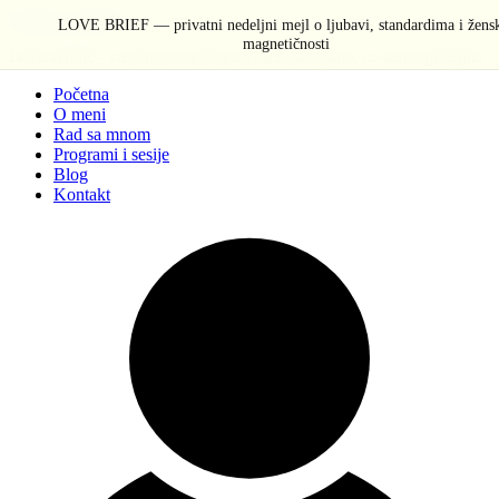
Pređi na sadržaj
LOVE BRIEF — privatni nedeljni mejl o ljubavi, standardima i žens
magnetičnosti
Ivana Anđić - za žene koje žele da budu izabrane, ne samo poželjne
Početna
O meni
Rad sa mnom
Programi i sesije
Blog
Kontakt