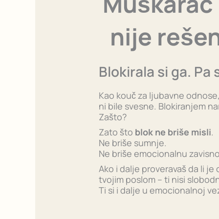
Muškarac m
nije reše
Blokirala si ga. Pa 
Kao kouč za ljubavne odnose,
ni bile svesne. Blokiranjem na
Zašto?
Zato što
blok ne briše misli
.
Ne briše sumnje.
Ne briše emocionalnu zavisno
Ako i dalje proveravaš da li je 
tvojim poslom – ti nisi slobod
Ti si i dalje u emocionalnoj ve