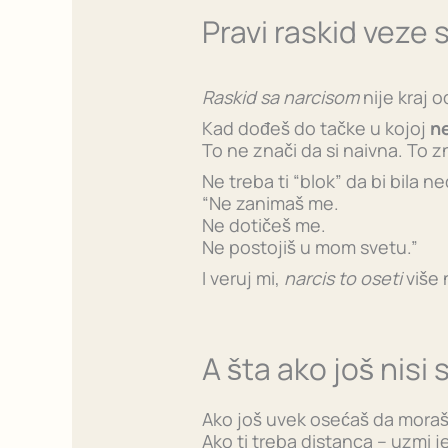
Pravi raskid veze 
Raskid sa narcisom
nije kraj 
Kad dođeš do tačke u kojoj
n
To ne znači da si naivna. To zn
Ne treba ti “blok” da bi bila n
“Ne zanimaš me.
Ne dotičeš me.
Ne postojiš u mom svetu.”
I veruj mi,
narcis to oseti
više 
A šta ako još nis
Ako još uvek osećaš da moraš 
Ako ti treba distanca – uzmi j