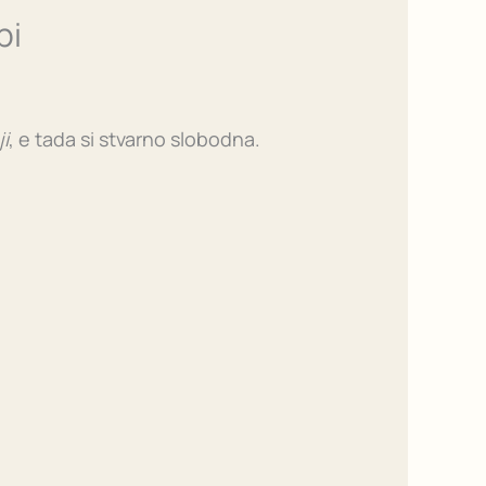
bi
i
, e tada si stvarno slobodna.