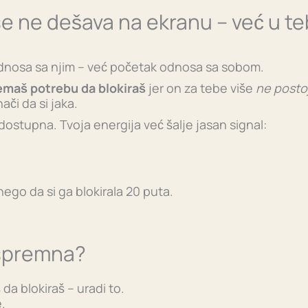
se ne dešava na ekranu – već u te
odnosa sa njim – već početak odnosa sa sobom.
emaš potrebu da blokiraš
jer on za tebe više
ne postoj
ači da si jaka.
edostupna. Tvoja energija već šalje jasan signal:
nego da si ga blokirala 20 puta.
i spremna?
da blokiraš – uradi to.
e.