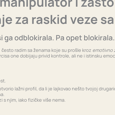
anipulator i zašto
nje za raskid veze s
si ga odblokirala. Pa opet blokirala.
 često radim sa ženama koje su prošle kroz
emotivno z
rcisa one dobijaju privid kontrole, ali ne i istinsku emo
st.
otvorio lažni profil, da li je lajkovao nešto tvojoj drugaric
na.
zi s njim, iako fizičke više nema.