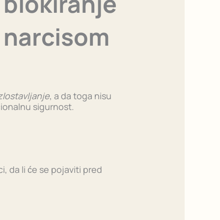
 blokiranje
a narcisom
lostavljanje
, a da toga nisu
cionalnu sigurnost.
i, da li će se pojaviti pred