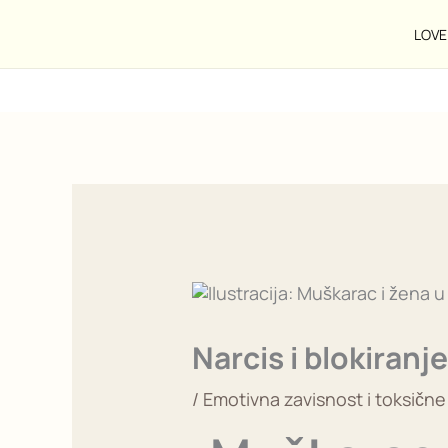
Pređi
na
LOVE 
sadržaj
Narcis i blokiran
/
Emotivna zavisnost i toksične