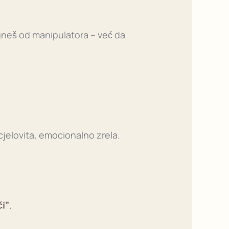
gneš od manipulatora – već da
 cjelovita, emocionalno zrela.
či”
.