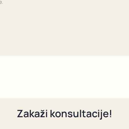
e.
Zakaži konsultacije!