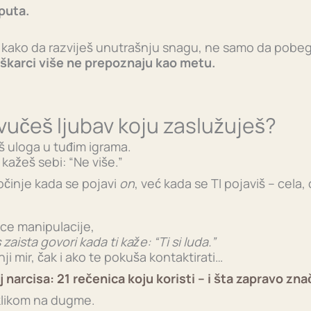
 puta.
 kako da razviješ unutrašnju snagu, ne samo da pobe
škarci više ne prepoznaju kao metu.
ivučeš ljubav koju zaslužuješ?
š uloga u tuđim igrama.
kažeš sebi: “Ne više.”
očinje kada se pojavi
on
, već kada se TI pojaviš – cela,
sce manipulacije,
 zaista govori kada ti kaže: “Ti si luda.”
ji mir, čak i ako te pokuša kontaktirati…
 narcisa: 21 rečenica koju koristi – i šta zapravo zna
 klikom na dugme.