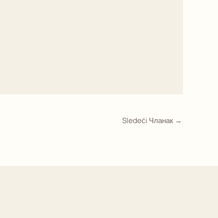
Sledeći Чланак
→