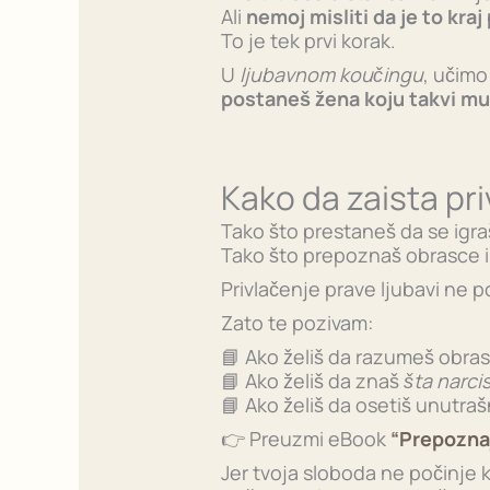
Ali
nemoj misliti da je to kraj
To je tek prvi korak.
U
ljubavnom koučingu
, učimo
postaneš žena koju takvi mu
Kako da zaista pr
Tako što prestaneš da se igra
Tako što prepoznaš obrasce i 
Privlačenje prave ljubavi ne p
Zato te pozivam:
📘 Ako želiš da razumeš obra
📘 Ako želiš da znaš
šta narcis
📘 Ako želiš da osetiš unutrašn
👉 Preuzmi eBook
“Prepoznaj
Jer tvoja sloboda ne počinje