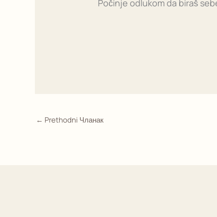
Počinje odlukom da biraš seb
←
Prethodni Чланак