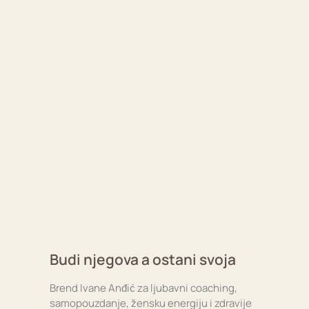
Budi njegova a ostani svoja
Brend Ivane Anđić za ljubavni coaching,
samopouzdanje, žensku energiju i zdravije