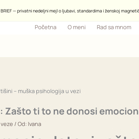
BRIEF — privatni nedeljni mejl o ljubavi, standardima i ženskoj magneti
Početna
O meni
Rad sa mnom
je: Zašto ti to ne donosi emocio
 veze
/ Od:
Ivana