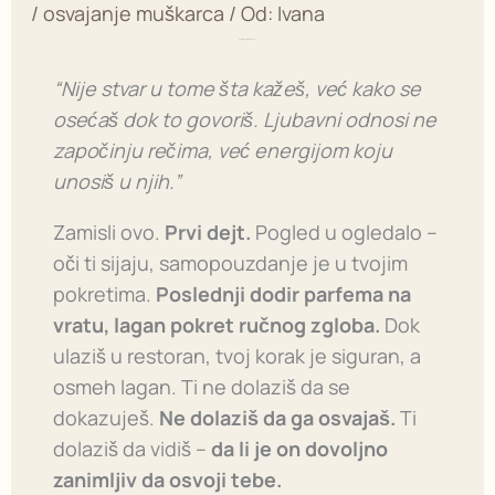
/
osvajanje muškarca
/ Od:
Ivana
Prvi dejt: Test, prilika ili zamka?
“Nije stvar u tome šta kažeš, već kako se
osećaš dok to govoriš. Ljubavni odnosi ne
započinju rečima, već energijom koju
unosiš u njih.”
Zamisli ovo.
Prvi dejt.
Pogled u ogledalo –
oči ti sijaju, samopouzdanje je u tvojim
pokretima.
Poslednji dodir parfema na
vratu, lagan pokret ručnog zgloba.
Dok
ulaziš u restoran, tvoj korak je siguran, a
osmeh lagan. Ti ne dolaziš da se
dokazuješ.
Ne dolaziš da ga osvajaš.
Ti
dolaziš da vidiš –
da li je on dovoljno
zanimljiv da osvoji tebe.