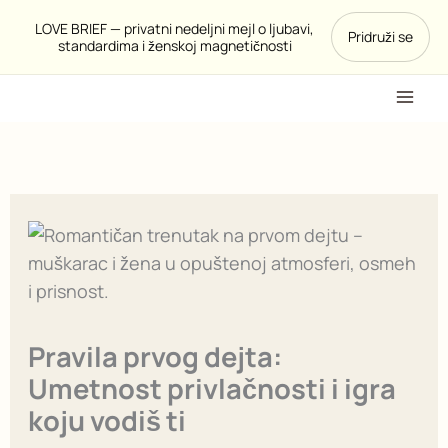
Pređi
LOVE BRIEF — privatni nedeljni mejl o ljubavi,
Pridruži se
na
standardima i ženskoj magnetičnosti
sadržaj
Pravila prvog dejta:
Umetnost privlačnosti i igra
koju vodiš ti