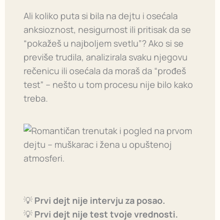
Ali koliko puta si bila na dejtu i osećala
anksioznost, nesigurnost ili pritisak da se
“pokažeš u najboljem svetlu”? Ako si se
previše trudila, analizirala svaku njegovu
rečenicu ili osećala da moraš da “prođeš
test” – nešto u tom procesu nije bilo kako
treba.
💡
Prvi dejt nije intervju za posao.
💡
Prvi dejt nije test tvoje vrednosti.