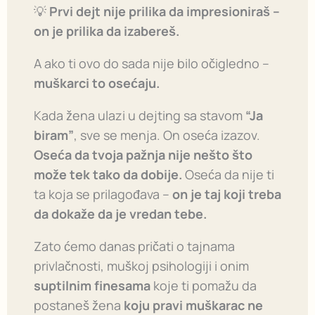
💡
Prvi dejt nije prilika da impresioniraš –
on je prilika da izabereš.
A ako ti ovo do sada nije bilo očigledno –
muškarci to osećaju.
Kada žena ulazi u dejting sa stavom
“Ja
biram”
, sve se menja. On oseća izazov.
Oseća da tvoja pažnja nije nešto što
može tek tako da dobije.
Oseća da nije ti
ta koja se prilagođava –
on je taj koji treba
da dokaže da je vredan tebe.
Zato ćemo danas pričati o tajnama
privlačnosti, muškoj psihologiji i onim
suptilnim finesama
koje ti pomažu da
postaneš žena
koju pravi muškarac ne