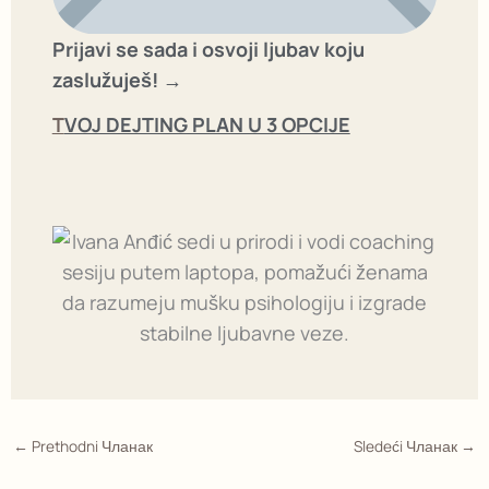
Prijavi se sada i osvoji ljubav koju
zaslužuješ!
→
T
VOJ DEJTING PLAN U 3 OPCIJE
←
Prethodni Чланак
Sledeći Чланак
→