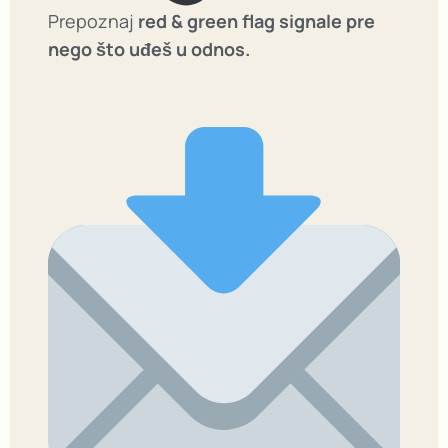
Prepoznaj
red & green flag signale pre
nego što uđeš u odnos.