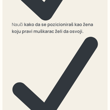
Nauči
kako da se pozicioniraš kao žena
koju pravi muškarac želi da osvoji.