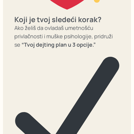
Koji je tvoj sledeći korak?
Ako želiš da ovladaš umetnošću
privlačnosti i muške psihologije, pridruži
se
“Tvoj dejting plan u 3 opcije.”