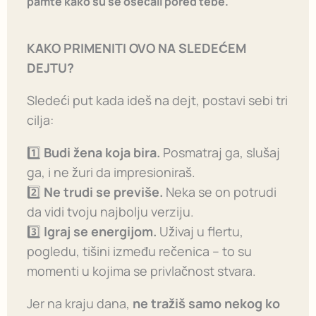
pamte kako su se osećali pored tebe.
KAKO PRIMENITI OVO NA SLEDEĆEM
DEJTU?
Sledeći put kada ideš na dejt, postavi sebi tri
cilja:
1️⃣
Budi žena koja bira.
Posmatraj ga, slušaj
ga, i ne žuri da impresioniraš.
2️⃣
Ne trudi se previše.
Neka se on potrudi
da vidi tvoju najbolju verziju.
3️⃣
Igraj se energijom.
Uživaj u flertu,
pogledu, tišini između rečenica – to su
momenti u kojima se privlačnost stvara.
Jer na kraju dana,
ne tražiš samo nekog ko