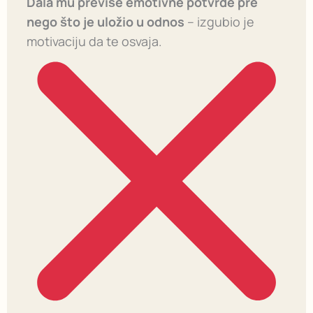
Dala mu previše emotivne potvrde pre
nego što je uložio u odnos
– izgubio je
motivaciju da te osvaja.