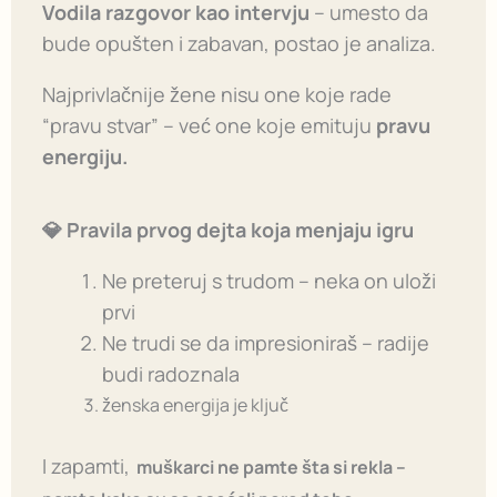
Vodila razgovor kao intervju
– umesto da
bude opušten i zabavan, postao je analiza.
Najprivlačnije žene nisu one koje rade
“pravu stvar” – već one koje emituju
pravu
energiju.
💎 Pravila prvog dejta koja menjaju igru
Ne preteruj s trudom – neka on uloži
prvi
Ne trudi se da impresioniraš – radije
budi radoznala
ženska energija je ključ
I zapamti,
muškarci ne pamte šta si rekla –