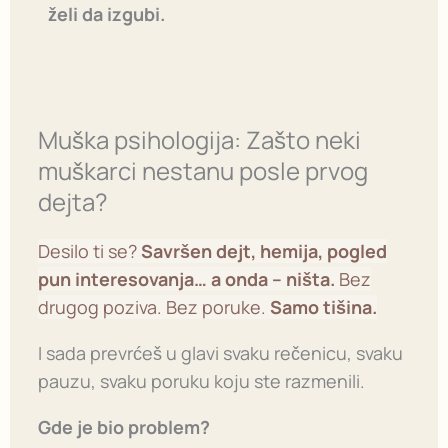
želi da izgubi.
Muška psihologija: Zašto neki
muškarci nestanu posle prvog
dejta?
Desilo ti se?
Savršen dejt, hemija, pogled
pun interesovanja… a onda – ništa.
Bez
drugog poziva. Bez poruke.
Samo tišina.
I sada prevrćeš u glavi svaku rečenicu, svaku
pauzu, svaku poruku koju ste razmenili.
Gde je bio problem?