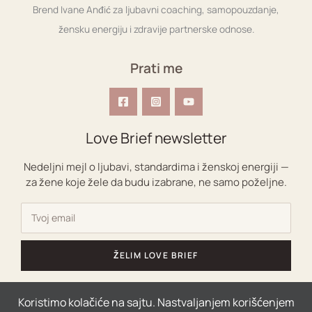
Brend Ivane Anđić za ljubavni coaching, samopouzdanje,
žensku energiju i zdravije partnerske odnose.
Prati me
Love Brief newsletter
Nedeljni mejl o ljubavi, standardima i ženskoj energiji —
za žene koje žele da budu izabrane, ne samo poželjne.
ŽELIM LOVE BRIEF
Koristimo kolačiće na sajtu. Nastvaljanjem korišćenjem