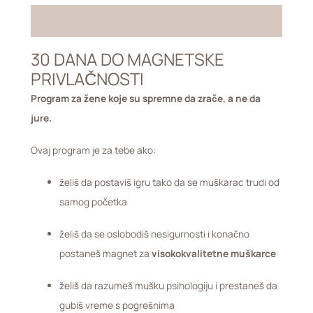
Opis
30 DANA DO MAGNETSKE
PRIVLAČNOSTI
Program za žene koje su spremne da zrače, a ne da
jure.
Ovaj program je za tebe ako:
želiš da postaviš igru tako da se muškarac trudi od
samog početka
želiš da se oslobodiš nesigurnosti i konačno
postaneš magnet za
visokokvalitetne muškarce
želiš da razumeš mušku psihologiju i prestaneš da
gubiš vreme s pogrešnima