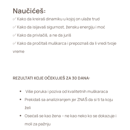
Naučićeš:
✅ Kako da kreiraš dinamiku u kojoj on ulaže trud
✅ Kako da isijavaš sigurnost, žensku energiju i moć
✅ Kako da privlačiš, a ne da juriš
✅ Kako da pročitaš muškarca i prepoznaš da li vredi tvoje
vreme
REZULTATI KOJE OČEKUJEŠ ZA 30 DANA:
Više poruka i poziva od kvalitetnih muškaraca
Prekidaš sa analiziranjem jer ZNAŠ da si ti ta koju
želi
Osećaš se kao žena – ne kao neko ko se dokazuje i
moli za pažnju