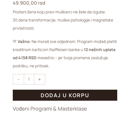
za
49.900,00
rsd
žene
Postani žena koju pravi muškarci ne žele da izgube.
količina
30 dana transformacije, muške psihologije i magnetske
privlačnosti.
💛
Važno:
Ne moraš sve odjednom. Program možeš platiti
kreditnom karticom Raiffeisen banke u
12 nežnih uplata
od 4.158 RSD
mesečno – jer tvoja promena zaslužuje
podršku, ne pritisak.
-
+
DODAJ U KORPU
Vođeni Programi & Masterklase