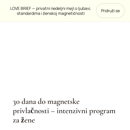
Pređi
LOVE BRIEF — privatni nedeljni mejl o ljubavi,
Pridruži se
na
standardima i ženskoj magnetičnosti
sadržaj
30
dana
do
magnetske
privlačnosti
30 dana do magnetske
–
privlačnosti – intenzivni program
intenzivni
za žene
program