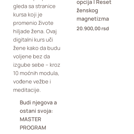
opcija | Reset
ženskog
magnetizma
20.900,00
rsd
Budi njegova a
ostani svoja:
MASTER
PROGRAM