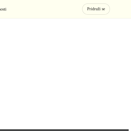
Pridruži se
osti