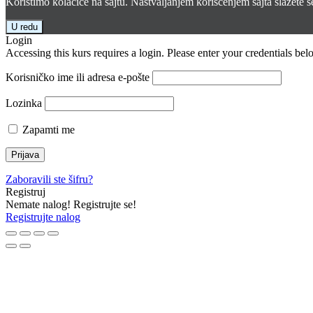
Koristimo kolačiće na sajtu. Nastvaljanjem korišćenjem sajta slažete 
U redu
Login
Accessing this kurs requires a login. Please enter your credentials bel
Korisničko ime ili adresa e-pošte
Lozinka
Zapamti me
Zaboravili ste šifru?
Registruj
Nemate nalog! Registrujte se!
Registrujte nalog