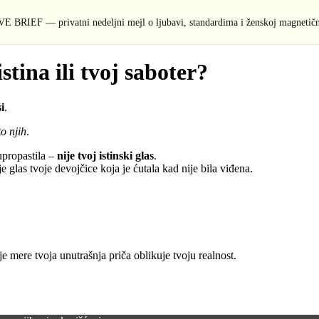
E BRIEF — privatni nedeljni mejl o ljubavi, standardima i ženskoj magnetičn
stina ili tvoj saboter?
i
.
o njih
.
 upropastila –
nije tvoj istinski glas
.
e glas tvoje devojčice koja je ćutala kad nije bila viđena.
je mere tvoja unutrašnja priča oblikuje tvoju realnost.