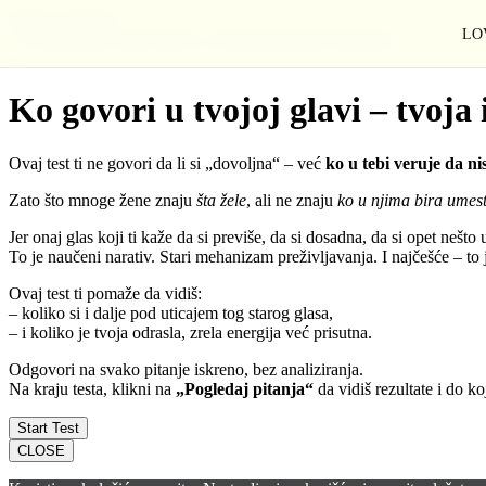
Skip to content
LOV
Ko govori u tvojoj glavi – tvoja istina ili tvoj saboter?
Ko govori u tvojoj glavi – tvoja i
Ovaj test ti ne govori da li si „dovoljna“ – već
ko u tebi veruje da nis
Zato što mnoge žene znaju
šta žele
, ali ne znaju
ko u njima bira umest
Jer onaj glas koji ti kaže da si previše, da si dosadna, da si opet nešto
To je naučeni narativ. Stari mehanizam preživljavanja. I najčešće – to j
Ovaj test ti pomaže da vidiš:
– koliko si i dalje pod uticajem tog starog glasa,
– i koliko je tvoja odrasla, zrela energija već prisutna.
Odgovori na svako pitanje iskreno, bez analiziranja.
Na kraju testa, klikni na
„Pogledaj pitanja“
da vidiš rezultate i do ko
CLOSE