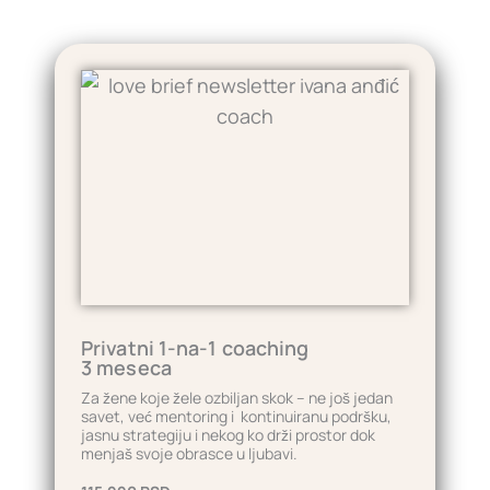
Privatni 1-na-1 coaching
3 meseca
Za žene koje žele ozbiljan skok – ne još jedan
savet, već mentoring i kontinuiranu podršku,
jasnu strategiju i nekog ko drži prostor dok
menjaš svoje obrasce u ljubavi.