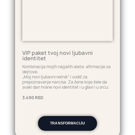
VIP paket tvoj novi ljubavni
identitet
Kombinacija mojih najjačih alata: afirmacije za
dejtove,
„Moj novi ljubavni rečnik“ i vodič za
prepoznavanje narcisa. Za žene koje žele da
svaki dan hrane novi identitet i u glavi i u srcu.
3.490 RSD
TRANSFORMACIJU