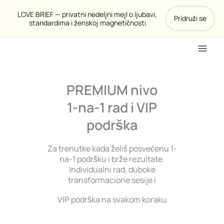
Pređi
LOVE BRIEF — privatni nedeljni mejl o ljubavi,
Pridruži se
na
standardima i ženskoj magnetičnosti
sadržaj
PREMIUM nivo
1-na-1 rad i VIP
podrška
Za trenutke kada želiš posvećenu 1-
na-1 podršku i brže rezultate.
Individualni rad, duboke
transformacione sesije i
VIP podrška na svakom koraku