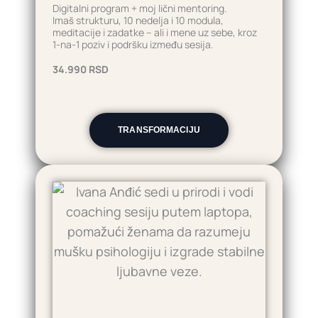
Digitalni program + moj lični mentoring.
Imaš strukturu, 10 nedelja i 10 modula,
meditacije i zadatke – ali i mene uz sebe, kroz
1-na-1 poziv i podršku između sesija.
34.990 RSD
TRANSFORMACIJU