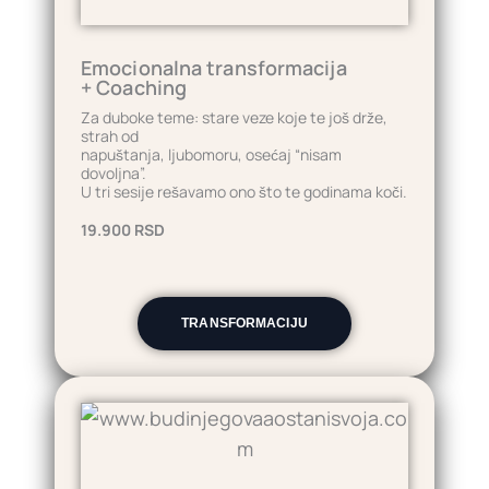
Emocionalna transformacija
+ Coaching
Za duboke teme: stare veze koje te još drže,
strah od
napuštanja, ljubomoru, osećaj “nisam
dovoljna”.
U tri sesije rešavamo ono što te godinama koči.
19.900 RSD
TRANSFORMACIJU