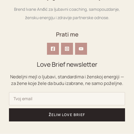
Brend Ivane Anđić za ljubavni coaching, samopouzdanje,
žensku energiju i zdravije partnerske odnose.
Prati me
Love Brief newsletter
Nedeljni mejl o ljubavi, standardima i ženskoj energiji —
za žene koje žele da budu izabrane, ne samo poželjne.
ŽELIM LOVE BRIEF