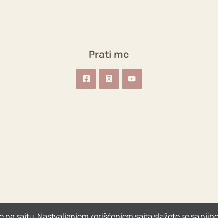
Prati me
e na sajtu. Nastvaljanjem korišćenjem sajta slažete se sa nji