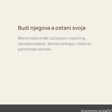
Budi njegova a ostani svoja
Brend Ivane Anđić za ljubavni coaching,
samopouzdanje, žensku energiju i zdravije
partnerske odnose.
Koristimo kolačić