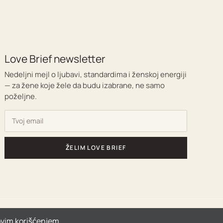
Love Brief newsletter
Nedeljni mejl o ljubavi, standardima i ženskoj energiji
— za žene koje žele da budu izabrane, ne samo
poželjne.
ŽELIM LOVE BRIEF
hovim korišćenjem.