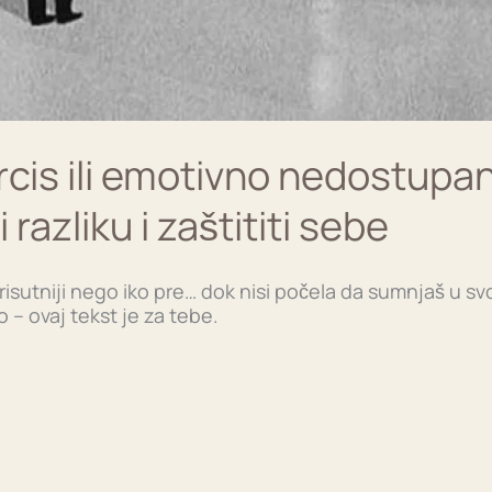
rcis ili emotivno nedostup
razliku i zaštititi sebe
risutniji nego iko pre… dok nisi počela da sumnjaš u svo
o – ovaj tekst je za tebe.