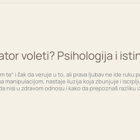
tor voleti? Psihologija i isti
 te“ i čak da veruje u to, ali prava ljubav ne ide ruku 
a manipulacijom, nastaje iluzija koja zbunjuje i iscrpl
 da nisi u zdravom odnosu i kako da prepoznaš razliku i