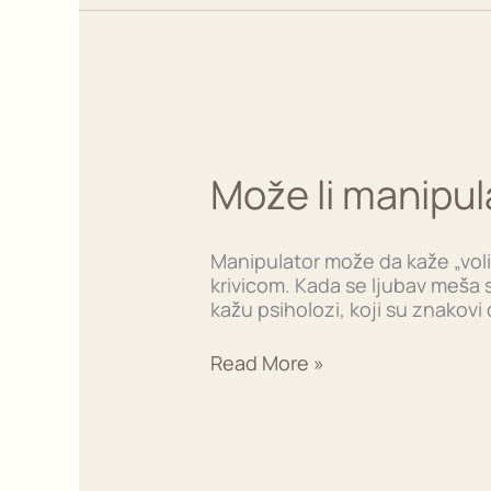
Može
li
manipulator
Može li manipula
voleti?
Psihologija
i
Manipulator može da kaže „volim
istina
krivicom. Kada se ljubav meša s
kažu psiholozi, koji su znakovi
Read More »