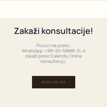
Zakaži konsultacije!
Pozovi me preko:
WhatsApp: +381-60-58888-15, ili
zakaži preko Calendly Online
konsultaciju.
BOOK ONLINE