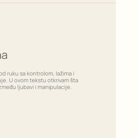
na
pod ruku sa kontrolom, lažima i
juje. U ovom tekstu otkrivam šta
zmeđu ljubavi i manipulacije.