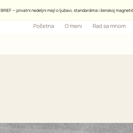
BRIEF — privatni nedeljni mejl o ljubavi, standardima i ženskoj magneti
Početna
O meni
Rad sa mnom