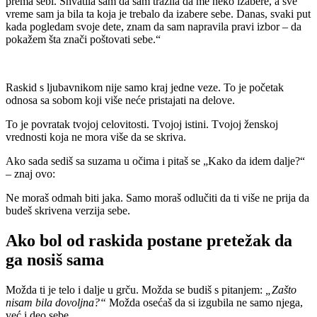
prema sebi. Shvatila sam da sam tražila da me neko izabere, a sve
vreme sam ja bila ta koja je trebalo da izabere sebe. Danas, svaki put
kada pogledam svoje dete, znam da sam napravila pravi izbor – da
pokažem šta znači poštovati sebe.“
Raskid s ljubavnikom nije samo kraj jedne veze. To je početak
odnosa sa sobom koji više neće pristajati na delove.
To je povratak tvojoj celovitosti. Tvojoj istini. Tvojoj ženskoj
vrednosti koja ne mora više da se skriva.
Ako sada sediš sa suzama u očima i pitaš se „Kako da idem dalje?“
– znaj ovo:
Ne moraš odmah biti jaka. Samo moraš odlučiti da ti više ne prija da
budeš skrivena verzija sebe.
Ako bol od raskida postane pretežak da
ga nosiš sama
Možda ti je telo i dalje u grču. Možda se budiš s pitanjem:
„Zašto
nisam bila dovoljna?“
Možda osećaš da si izgubila ne samo njega,
već i deo sebe.