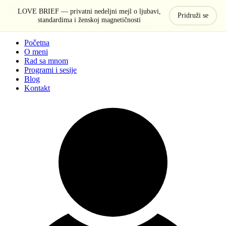
Pređi na sadržaj
LOVE BRIEF — privatni nedeljni mejl o ljubavi,
Pridruži se
standardima i ženskoj magnetičnosti
Ivana Anđić - za žene koje žele da budu izabrane, ne samo poželjne
Početna
O meni
Rad sa mnom
Programi i sesije
Blog
Kontakt