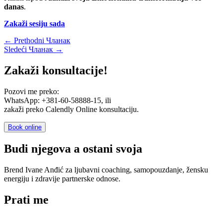
danas
.
Zakaži sesiju sada
←
Prethodni Чланак
Sledeći Чланак
→
Zakaži konsultacije!
Pozovi me preko:
WhatsApp: +381-60-58888-15, ili
zakaži preko Calendly Online konsultaciju.
Book online
Budi njegova a ostani svoja
Brend Ivane Anđić za ljubavni coaching, samopouzdanje, žensku
energiju i zdravije partnerske odnose.
Prati me