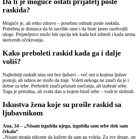
Da li je moguće ostati prijatelj posle
raskida?
Moguće je, ali retko zdravo – posebno odmah posle raskida.
Potrebna je distanca da bi zacelile rane i da biste jasno razdvojili
uloge. Prijateljstvo može biti opcija tek kada bol izbledi i kada nema
skrivenih očekivanja.
Kako preboleti raskid kada ga i dalje
voliš?
Najbolniji raskidi nisu oni bez ljubavi – već oni u kojima ljubav
postoji, ali odnos ne može da traje. Voleti nekoga ne znači da je i
dobar za tebe. Preboleti znači priznati osećanja, ali izabrati sebe.
Tuga je prirodna, ali svaki dan u kojem biraš sebe – vodi te slobodi.
Iskustva žena koje su prošle raskid sa
ljubavnikom
Ana, 34 – „Nisam izgubila njega, izgubila sam sebe dok sam
čekala“
„Nisam mogla nikome da kažem da sam ga volela. Za sve druge, on