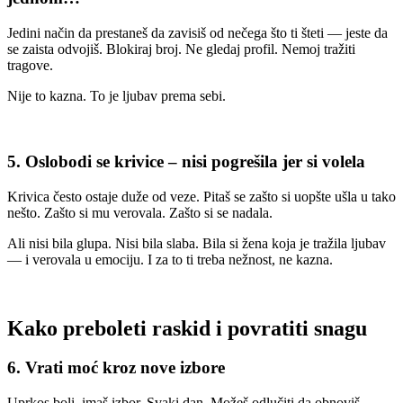
Jedini način da prestaneš da zavisiš od nečega što ti šteti — jeste da
se zaista odvojiš. Blokiraj broj. Ne gledaj profil. Nemoj tražiti
tragove.
Nije to kazna. To je ljubav prema sebi.
5. Oslobodi se krivice – nisi pogrešila jer si volela
Krivica često ostaje duže od veze. Pitaš se zašto si uopšte ušla u tako
nešto. Zašto si mu verovala. Zašto si se nadala.
Ali nisi bila glupa. Nisi bila slaba. Bila si žena koja je tražila ljubav
— i verovala u emociju. I za to ti treba nežnost, ne kazna.
Kako preboleti raskid i povratiti snagu
6. Vrati moć kroz nove izbore
Uprkos boli, imaš izbor. Svaki dan. Možeš odlučiti da obnoviš