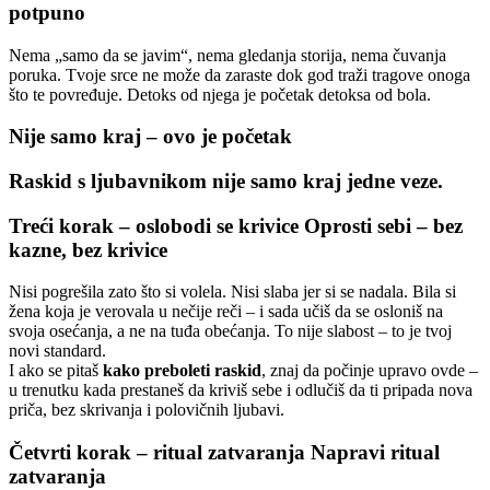
potpuno
Nema „samo da se javim“, nema gledanja storija, nema čuvanja
poruka. Tvoje srce ne može da zaraste dok god traži tragove onoga
što te povređuje. Detoks od njega je početak detoksa od bola.
Nije samo kraj – ovo je početak
Raskid s ljubavnikom nije samo kraj jedne veze.
Treći korak – oslobodi se krivice Oprosti sebi – bez
kazne, bez krivice
Nisi pogrešila zato što si volela. Nisi slaba jer si se nadala. Bila si
žena koja je verovala u nečije reči – i sada učiš da se osloniš na
svoja osećanja, a ne na tuđa obećanja. To nije slabost – to je tvoj
novi standard.
I ako se pitaš
kako preboleti raskid
, znaj da počinje upravo ovde –
u trenutku kada prestaneš da kriviš sebe i odlučiš da ti pripada nova
priča, bez skrivanja i polovičnih ljubavi.
Četvrti korak – ritual zatvaranja Napravi ritual
zatvaranja