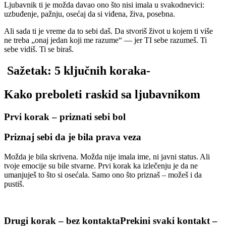
Ljubavnik ti je možda davao ono što nisi imala u svakodnevici:
uzbuđenje, pažnju, osećaj da si viđena, živa, posebna.
Ali sada ti je vreme da to sebi daš. Da stvoriš život u kojem ti više
ne treba „onaj jedan koji me razume“ — jer TI sebe razumeš. Ti
sebe vidiš. Ti se biraš.
Sažetak: 5 ključnih koraka-
Kako preboleti raskid sa ljubavnikom
Prvi korak – priznati sebi bol
Priznaj sebi da je bila prava veza
Možda je bila skrivena. Možda nije imala ime, ni javni status. Ali
tvoje emocije su bile stvarne. Prvi korak ka izlečenju je da ne
umanjuješ to što si osećala. Samo ono što priznaš – možeš i da
pustiš.
Drugi korak – bez kontaktaPrekini svaki kontakt –