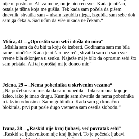
nije ni postojao. Ali za mene, on je bio ceo svet. Kada je otišao,
ostala je tišina koja me gušila. Tek kada sam počela da pišem
dnevnik, shvatila sam – nisam izgubila njega, izgubila sam sebe dok
sam ga čekala. Sad učim da više nikada ne čekam.“
Milica, 41 – „Oprostila sam sebi i došla do mira“
„Mislila sam da ću biti ta koju će izabrati. Godinama sam mu bila
rame i utočište. Kada je otišao bez reči, shvatila sam da sam sve
vreme bila sklonjena u senku. Najteže mi je bilo da oprostim sebi što
sam pristala. Ali taj oproštaj mi je doneo mir.“
Jelena, 29 – „Nema pobednika u skrivenim vezama“
„Na početku sam mislila da sam pobedila – bila sam ona koju je
želeo, iako je imao drugu. Kasnije sam shvatila da nema pobednika
u takvim odnosima. Samo gubitnika. Kada sam ga konačno
blokirala, prvi put posle dugo vremena sam osetila slobodu.“
Ivana, 38 – „Raskid nije kraj ljubavi, već povratak sebi“
„Raskid sa ljubavnikom nije kraj ljubavi. To je početak ljubavi