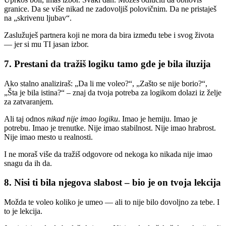
granice. Da se više nikad ne zadovoljiš polovičnim. Da ne pristaješ
na „skrivenu ljubav“.
Zaslužuješ partnera koji ne mora da bira između tebe i svog života
— jer si mu TI jasan izbor.
7. Prestani da tražiš logiku tamo gde je bila iluzija
Ako stalno analiziraš: „Da li me voleo?“, „Zašto se nije borio?“,
„Šta je bila istina?“ – znaj da tvoja potreba za logikom dolazi iz želje
za zatvaranjem.
Ali taj odnos
nikad nije imao logiku
. Imao je hemiju. Imao je
potrebu. Imao je trenutke. Nije imao stabilnost. Nije imao hrabrost.
Nije imao mesto u realnosti.
I ne moraš više da tražiš odgovore od nekoga ko nikada nije imao
snagu da ih da.
8. Nisi ti bila njegova slabost – bio je on tvoja lekcija
Možda te voleo koliko je umeo — ali to nije bilo dovoljno za tebe. I
to je lekcija.