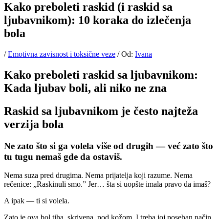
Kako preboleti raskid (i raskid sa
ljubavnikom): 10 koraka do izlečenja
bola
/
Emotivna zavisnost i toksične veze
/ Od:
Ivana
Kako preboleti raskid sa ljubavnikom:
Kada ljubav boli, ali niko ne zna
Raskid sa ljubavnikom je često najteža
verzija bola
Ne zato što si ga volela više od drugih — već zato što
tu tugu nemaš gde da ostaviš.
Nema suza pred drugima. Nema prijatelja koji razume. Nema
rečenice: „Raskinuli smo.” Jer… šta si uopšte imala pravo da imaš?
A ipak — ti si volela.
Zato je ova bol tiha, skrivena, pod kožom. I treba joj poseban način