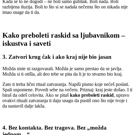
Kada se to ne dogodi – ne boli samo gubitak. Boli nada. Boli
razbijena iluzija. Boli to što si se nadala nečemu što on nikada nije
imao snage da ti da.
Kako preboleti raskid sa ljubavnikom –
iskustva i saveti
3. Zatvori krug čak i ako kraj nije bio jasan
Možda niste ni razgovarali. Možda je samo prestao da se javlja.
Možda si ti otišla, ali deo tebe se pita da li je to stvarno bio kraj.
Zato ti treba lični ritual zatvaranja. Napiši pismo koje nećeš poslati.
Spali uspomene. Povedi sebe na večeru. Priznaj: kraj jeste došao. I ti
biraš da odeš celovita. Ako se pitaš
kako preboleti raskid
, upravo
ovakvi rituali zatvaranja ti daju snagu da pustiš ono što nije tvoje i
da nastaviš dalje lakša.
4. Bez kontakta. Bez tragova. Bez „možda
jednom…“