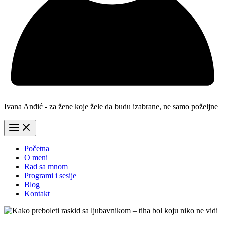
Ivana Anđić - za žene koje žele da budu izabrane, ne samo poželjne
Početna
O meni
Rad sa mnom
Programi i sesije
Blog
Kontakt