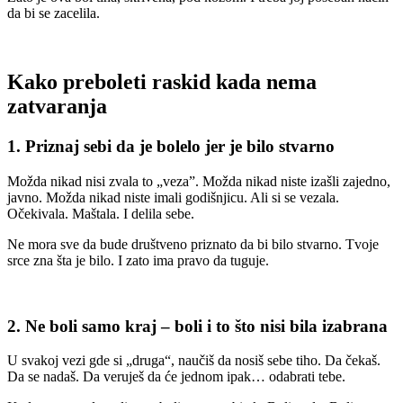
da bi se zacelila.
Kako preboleti raskid kada nema
zatvaranja
1. Priznaj sebi da je bolelo jer je bilo stvarno
Možda nikad nisi zvala to „veza”. Možda nikad niste izašli zajedno,
javno. Možda nikad niste imali godišnjicu. Ali si se vezala.
Očekivala. Maštala. I delila sebe.
Ne mora sve da bude društveno priznato da bi bilo stvarno. Tvoje
srce zna šta je bilo. I zato ima pravo da tuguje.
2. Ne boli samo kraj – boli i to što nisi bila izabrana
U svakoj vezi gde si „druga“, naučiš da nosiš sebe tiho. Da čekaš.
Da se nadaš. Da veruješ da će jednom ipak… odabrati tebe.