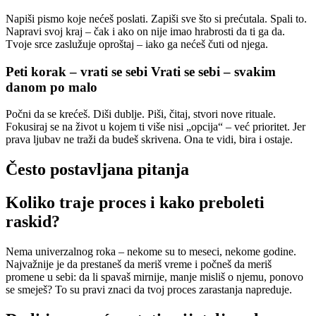
Napiši pismo koje nećeš poslati. Zapiši sve što si prećutala. Spali to.
Napravi svoj kraj – čak i ako on nije imao hrabrosti da ti ga da.
Tvoje srce zaslužuje oproštaj – iako ga nećeš čuti od njega.
Peti korak – vrati se sebi Vrati se sebi – svakim
danom po malo
Počni da se krećeš. Diši dublje. Piši, čitaj, stvori nove rituale.
Fokusiraj se na život u kojem ti više nisi „opcija“ – već prioritet. Jer
prava ljubav ne traži da budeš skrivena. Ona te vidi, bira i ostaje.
Često postavljana pitanja
Koliko traje proces i kako preboleti
raskid?
Nema univerzalnog roka – nekome su to meseci, nekome godine.
Najvažnije je da prestaneš da meriš vreme i počneš da meriš
promene u sebi: da li spavaš mirnije, manje misliš o njemu, ponovo
se smeješ? To su pravi znaci da tvoj proces zarastanja napreduje.