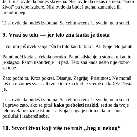
Jer ti nisi ovde da budeš skrivena. Nisi ovde da čekaš da neko “sredi
život” pa tebe izabere. Nisi ovde da budeš uteha, zamenica ili
trenutni beg.
Ti si ovde da budeš izabrana. Sa celim srcem. U svetlu, ne u senci.
9. Vrati se telu — jer telo zna kada je dosta
Tvoj um još uvek sanja “šta bi bilo kad bi bilo”. Ali tvoje telo pamti.
Pamti noći kada si čekala poruku. Pamti stiskanje u stomaku kad te
je slagao. Pamti uzbuđenje – i pad. Telo zna kada nešto nije dobro
za tebe.
Zato počni tu. Kroz pokret. Disanje. Zagrljaj. Prisutnost. Ne moraš
još da razumeš sve – ali tvoje telo zna kad je vreme da kažeš: Dosta
je.
Ti si ovde da budeš izabrana. Sa celim srcem. U svetlu, ne u senci.
I upravo zato, ako se pitaš
kako preboleti raskid
, seti se da tvoje
telo uvek pokazuje istinu – a tvoja snaga je u tome da tu istinu
poslušaš i izabereš sebe.
10. Stvori život koji više ne traži „beg u nekog“