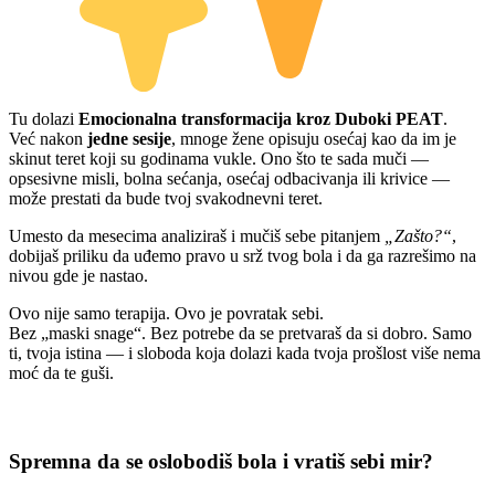
Tu dolazi
Emocionalna transformacija kroz Duboki PEAT
.
Već nakon
jedne sesije
, mnoge žene opisuju osećaj kao da im je
skinut teret koji su godinama vukle. Ono što te sada muči —
opsesivne misli, bolna sećanja, osećaj odbacivanja ili krivice —
može prestati da bude tvoj svakodnevni teret.
Umesto da mesecima analiziraš i mučiš sebe pitanjem
„Zašto?“
,
dobijaš priliku da uđemo pravo u srž tvog bola i da ga razrešimo na
nivou gde je nastao.
Ovo nije samo terapija. Ovo je povratak sebi.
Bez „maski snage“. Bez potrebe da se pretvaraš da si dobro. Samo
ti, tvoja istina — i sloboda koja dolazi kada tvoja prošlost više nema
moć da te guši.
Spremna da se oslobodiš bola i vratiš sebi mir?