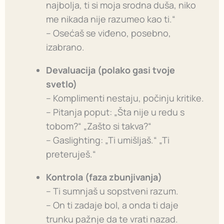
najbolja, ti si moja srodna duša, niko
me nikada nije razumeo kao ti.“
– Osećaš se viđeno, posebno,
izabrano.
Devaluacija (polako gasi tvoje
svetlo)
– Komplimenti nestaju, počinju kritike.
– Pitanja poput: „Šta nije u redu s
tobom?“ „Zašto si takva?“
– Gaslighting: „Ti umišljaš.“ „Ti
preteruješ.“
Kontrola (faza zbunjivanja)
– Ti sumnjaš u sopstveni razum.
– On ti zadaje bol, a onda ti daje
trunku pažnje da te vrati nazad.