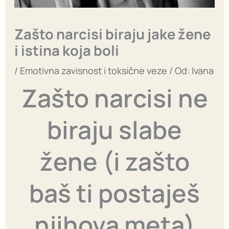
Zašto narcisi biraju jake žene
i istina koja boli
/
Emotivna zavisnost i toksične veze
/ Od:
Ivana
Zašto narcisi ne
biraju slabe
žene (i zašto
baš ti postaješ
njihova meta)