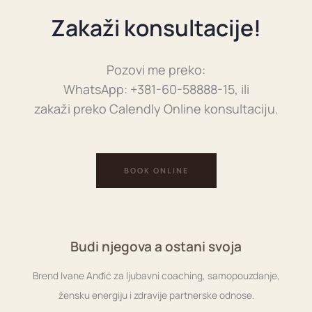
Zakaži konsultacije!
Pozovi me preko:
WhatsApp: +381-60-58888-15, ili
zakaži preko Calendly Online konsultaciju.
BOOK ONLINE
Budi njegova a ostani svoja
Brend Ivane Anđić za ljubavni coaching, samopouzdanje,
žensku energiju i zdravije partnerske odnose.