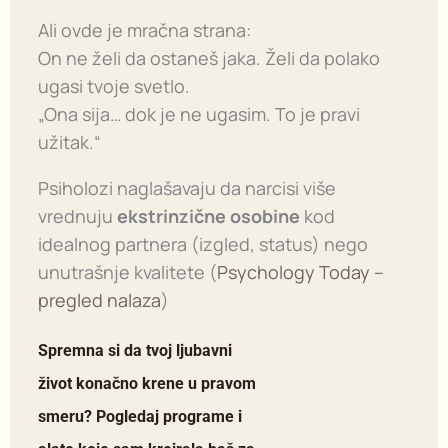
Ali ovde je mračna strana:
On ne želi da ostaneš jaka. Želi da polako
ugasi tvoje svetlo.
„Ona sija… dok je ne ugasim. To je pravi
užitak.“
Psiholozi naglašavaju da narcisi više
vrednuju
ekstrinzične osobine
kod
idealnog partnera (izgled, status) nego
unutrašnje kvalitete (
Psychology Today –
pregled nalaza
)
Spremna si da tvoj ljubavni
život konačno krene u pravom
smeru? Pogledaj programe i