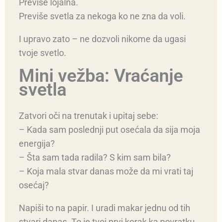
Previše lojalna.
Previše svetla za nekoga ko ne zna da voli.
I upravo zato – ne dozvoli nikome da ugasi
tvoje svetlo.
Mini vežba: Vraćanje
svetla
Zatvori oči na trenutak i upitaj sebe:
– Kada sam poslednji put osećala da sija moja
energija?
– Šta sam tada radila? S kim sam bila?
– Koja mala stvar danas može da mi vrati taj
osećaj?
Napiši to na papir. I uradi makar jednu od tih
stvari danas. To je tvoj prvi korak ka povratku