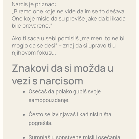
Narcis je priznao:
„Biramo one koje ne vide da im se to dešava.
One koje misle da su previše jake da bi ikada
bile prevarene.“
Ako ti sada u sebi pomisliš „ma meni to ne bi
moglo da se desi“ – znaj da si upravo ti u
njihovom fokusu.
Znakovi da si možda u
vezi s narcisom
Osećaš da polako gubiš svoje
samopouzdanje.
Često se izvinjavaš i kad nisi ništa
pogrešila.
Sumnjaš u sopstvene misli i osećanja.