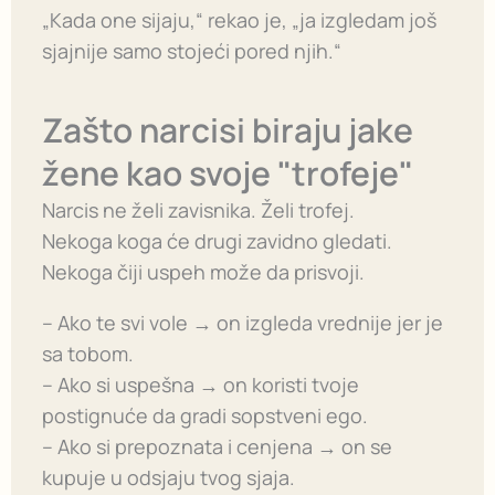
„Kada one sijaju,“ rekao je, „ja izgledam još
sjajnije samo stojeći pored njih.“
Zašto narcisi biraju jake
žene kao svoje "trofeje"
Narcis ne želi zavisnika. Želi trofej.
Nekoga koga će drugi zavidno gledati.
Nekoga čiji uspeh može da prisvoji.
– Ako te svi vole → on izgleda vrednije jer je
sa tobom.
– Ako si uspešna → on koristi tvoje
postignuće da gradi sopstveni ego.
– Ako si prepoznata i cenjena → on se
kupuje u odsjaju tvog sjaja.