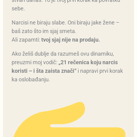
sebe.
Narcisi ne biraju slabe. Oni biraju jake žene –
baš zato što im sjaj smeta.
Ali zapamti:
tvoj sjaj nije na prodaju.
Ako želiš dublje da razumeš ovu dinamiku,
preuzmi moj vodič:
„21 rečenica koju narcis
koristi – i šta zaista znači“
i napravi prvi korak
ka oslobađanju.