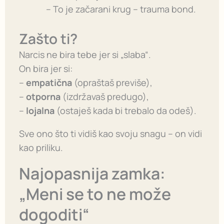
– To je začarani krug – trauma bond.
Zašto ti?
Narcis ne bira tebe jer si „slaba“.
On bira jer si:
–
empatična
(opraštaš previše),
–
otporna
(izdržavaš predugo),
–
lojalna
(ostaješ kada bi trebalo da odeš).
Sve ono što ti vidiš kao svoju snagu – on vidi
kao priliku.
Najopasnija zamka:
„Meni se to ne može
dogoditi“