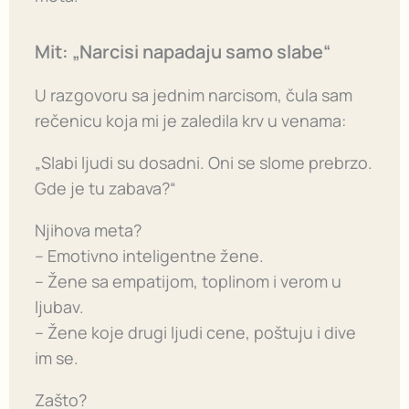
Mit: „Narcisi napadaju samo slabe“
U razgovoru sa jednim narcisom, čula sam
rečenicu koja mi je zaledila krv u venama:
„Slabi ljudi su dosadni. Oni se slome prebrzo.
Gde je tu zabava?“
Njihova meta?
– Emotivno inteligentne žene.
– Žene sa empatijom, toplinom i verom u
ljubav.
– Žene koje drugi ljudi cene, poštuju i dive
im se.
Zašto?