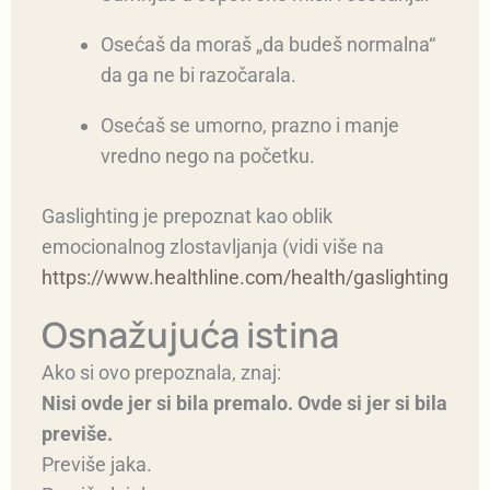
Osećaš da moraš „da budeš normalna“
da ga ne bi razočarala.
Osećaš se umorno, prazno i manje
vredno nego na početku.
Gaslighting je prepoznat kao oblik
emocionalnog zlostavljanja (vidi više na
https://www.healthline.com/health/gaslighting
Osnažujuća istina
Ako si ovo prepoznala, znaj:
Nisi ovde jer si bila premalo. Ovde si jer si bila
previše.
Previše jaka.