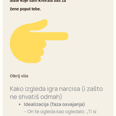
alate koje sam kreirala baš za
žene poput tebe.
Otkrij više
Kako izgleda igra narcisa (i zašto
ne shvatiš odmah)
Idealizacija (faza osvajanja)
– On te ogleda kao ogledalo: „Ti si