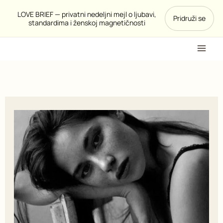
Pređi
LOVE BRIEF — privatni nedeljni mejl o ljubavi,
Pridruži se
na
standardima i ženskoj magnetičnosti
sadržaj