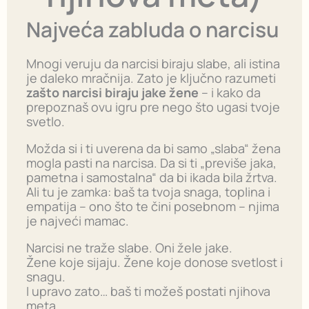
Najveća zabluda o narcisu
Mnogi veruju da narcisi biraju slabe, ali istina
je daleko mračnija. Zato je ključno razumeti
zašto narcisi biraju jake žene
– i kako da
prepoznaš ovu igru pre nego što ugasi tvoje
svetlo.
Možda si i ti uverena da bi samo „slaba“ žena
mogla pasti na narcisa. Da si ti „previše jaka,
pametna i samostalna“ da bi ikada bila žrtva.
Ali tu je zamka: baš ta tvoja snaga, toplina i
empatija – ono što te čini posebnom – njima
je najveći mamac.
Narcisi ne traže slabe. Oni žele jake.
Žene koje sijaju. Žene koje donose svetlost i
snagu.
I upravo zato… baš ti možeš postati njihova
meta.