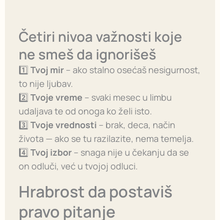
Četiri nivoa važnosti koje
ne smeš da ignorišeš
1️⃣
Tvoj mir
– ako stalno osećaš nesigurnost,
to nije ljubav.
2️⃣
Tvoje vreme
– svaki mesec u limbu
udaljava te od onoga ko želi isto.
3️⃣
Tvoje vrednosti
– brak, deca, način
života — ako se tu razilazite, nema temelja.
4️⃣
Tvoj izbor
– snaga nije u čekanju da se
on odluči, već u tvojoj odluci.
Hrabrost da postaviš
pravo pitanje