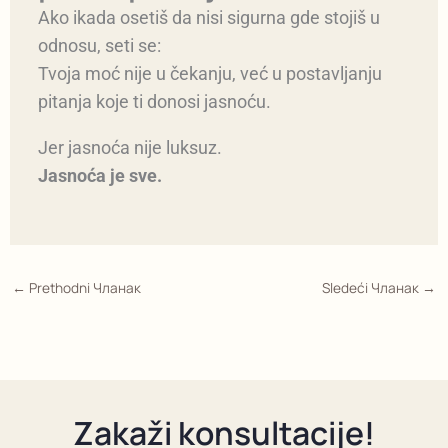
Ako ikada osetiš da nisi sigurna gde stojiš u
odnosu, seti se:
Tvoja moć nije u čekanju, već u postavljanju
pitanja koje ti donosi jasnoću.
Jer jasnoća nije luksuz.
Jasnoća je sve.
←
Prethodni Чланак
Sledeći Чланак
→
Zakaži konsultacije!