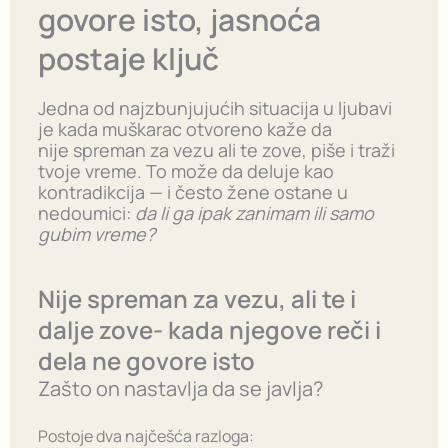
govore isto, jasnoća
postaje ključ
Jedna od najzbunjujućih situacija u ljubavi
je kada muškarac otvoreno kaže da
nije spreman za vezu ali te zove, piše i traži
tvoje vreme. To može da deluje kao
kontradikcija — i često žene ostane u
nedoumici:
da li ga ipak zanimam ili samo
gubim vreme?
Nije spreman za vezu, ali te i
dalje zove- kada njegove reči i
dela ne govore isto
Zašto on nastavlja da se javlja?
Postoje dva najčešća razloga: