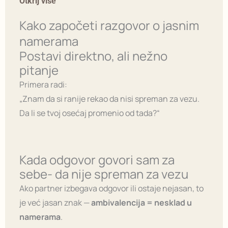
Otkrij više
Kako započeti razgovor o jasnim
namerama
Postavi direktno, ali nežno
pitanje
Primera radi:
„Znam da si ranije rekao da nisi spreman za vezu.
Da li se tvoj osećaj promenio od tada?“
Kada odgovor govori sam za
sebe- da nije spreman za vezu
Ako partner izbegava odgovor ili ostaje nejasan, to
je već jasan znak —
ambivalencija = nesklad u
namerama
.