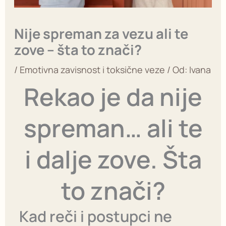
Nije spreman za vezu ali te
zove – šta to znači?
/
Emotivna zavisnost i toksične veze
/ Od:
Ivana
Rekao je da nije
spreman… ali te
i dalje zove. Šta
to znači?
Kad reči i postupci ne