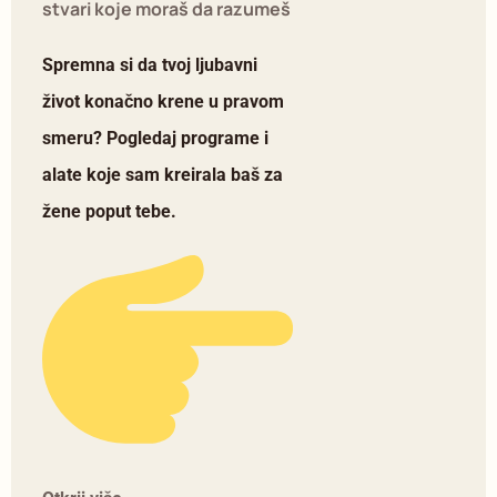
stvari koje moraš da razumeš
Spremna si da tvoj ljubavni
život konačno krene u pravom
smeru? Pogledaj programe i
alate koje sam kreirala baš za
žene poput tebe.