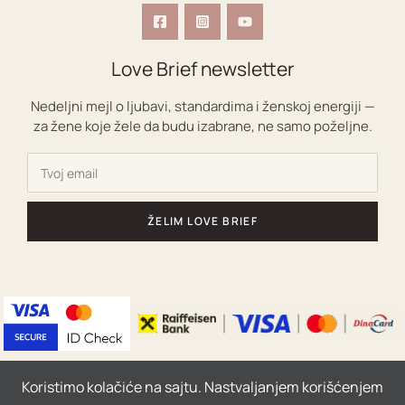
Love Brief newsletter
Nedeljni mejl o ljubavi, standardima i ženskoj energiji —
za žene koje žele da budu izabrane, ne samo poželjne.
ŽELIM LOVE BRIEF
Copyright © 2026 | Powered by Ljubavni coaching za
Koristimo kolačiće na sajtu. Nastvaljanjem korišćenjem
žene|