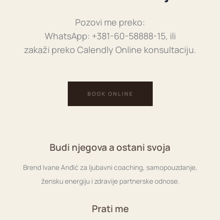
Pozovi me preko:
WhatsApp: +381-60-58888-15, ili
zakaži preko Calendly Online konsultaciju.
BOOK ONLINE
Budi njegova a ostani svoja
Brend Ivane Anđić za ljubavni coaching, samopouzdanje,
žensku energiju i zdravije partnerske odnose.
Prati me