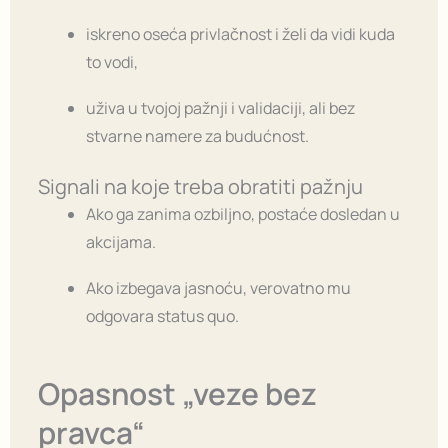
iskreno oseća privlačnost i želi da vidi kuda
to vodi,
uživa u tvojoj pažnji i validaciji, ali bez
stvarne namere za budućnost.
Signali na koje treba obratiti pažnju
Ako ga zanima ozbiljno, postaće dosledan u
akcijama.
Ako izbegava jasnoću, verovatno mu
odgovara status quo.
Opasnost „veze bez
pravca“