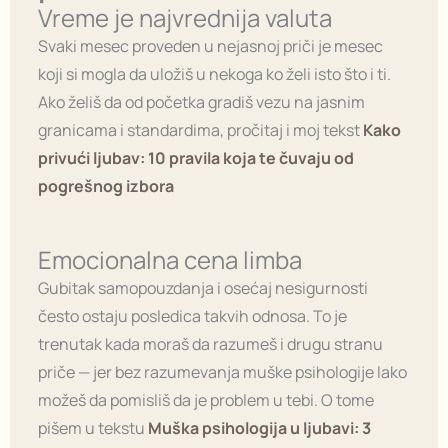
Vreme je najvrednija valuta
Svaki mesec proveden u nejasnoj priči je mesec
koji si mogla da uložiš u nekoga ko želi isto što i ti.
Ako želiš da od početka gradiš vezu na jasnim
granicama i standardima, pročitaj i moj tekst
Kako
privući ljubav: 10 pravila koja te čuvaju od
pogrešnog izbora
Emocionalna cena limba
Gubitak samopouzdanja i osećaj nesigurnosti
često ostaju posledica takvih odnosa. To je
trenutak kada moraš da razumeš i drugu stranu
priče — jer bez razumevanja muške psihologije lako
možeš da pomisliš da je problem u tebi. O tome
pišem u tekstu
Muška psihologija u ljubavi: 3