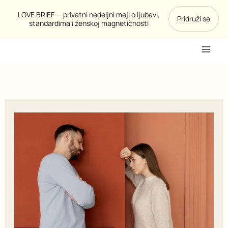
Pređi
LOVE BRIEF — privatni nedeljni mejl o ljubavi,
Pridruži se
na
standardima i ženskoj magnetičnosti
sadržaj