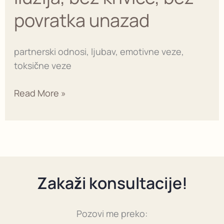
bez
povratka unazad
krivice,
bez
povratka
partnerski odnosi, ljubav, emotivne veze,
unazad
toksične veze
Read More »
Zakaži konsultacije!
Pozovi me preko: