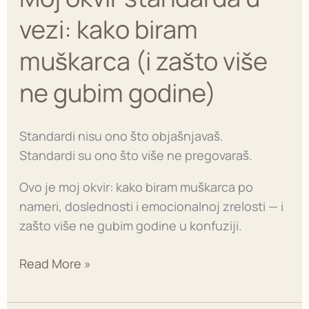
vezi:
vezi: kako biram
kako
biram
muškarca (i zašto više
muškarca
ne gubim godine)
(i
zašto
više
Standardi nisu ono što objašnjavaš.
ne
Standardi su ono što više ne pregovaraš.
gubim
godine)
Ovo je moj okvir: kako biram muškarca po
nameri, doslednosti i emocionalnoj zrelosti — i
zašto više ne gubim godine u konfuziji.
Read More »