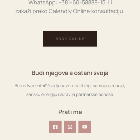
WhatsApp: +381-60-58888-15, ili
zakaži preko Calendly Online konsultaciju.
BOOK ONLINE
Budi njegova a ostani svoja
Brend Ivane Anđić za ljubavni coaching, samopouzdanje,
žensku energiju i zdravije partnerske odnose.
Prati me