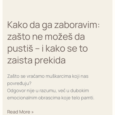
Kako
da
Kako da ga zaboravim:
ga
zaboravim:
zašto ne možeš da
zašto
ne
pustiš – i kako se to
možeš
zaista prekida
da
pustiš
–
Zašto se vraćamo muškarcima koji nas
i
povređuju?
kako
Odgovor nije u razumu, već u dubokim
se
emocionalnim obrascima koje telo pamti.
to
zaista
Read More »