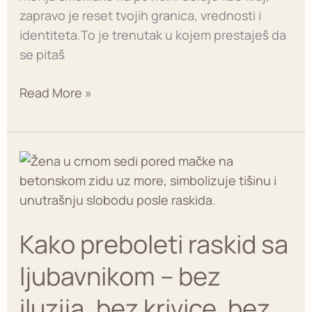
zapravo je reset tvojih granica, vrednosti i
identiteta.To je trenutak u kojem prestaješ da
se pitaš
Read More »
Kako
preboleti
raskid
sa
Kako preboleti raskid sa
ljubavnikom
–
ljubavnikom – bez
bez
iluzija,
iluzija, bez krivice, bez