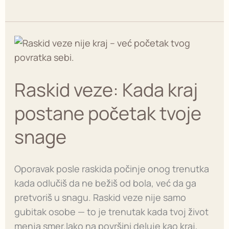
prekida
Raskid
veze:
Kada
Raskid veze: Kada kraj
kraj
postane
postane početak tvoje
početak
tvoje
snage
snage
Oporavak posle raskida počinje onog trenutka
kada odlučiš da ne bežiš od bola, već da ga
pretvoriš u snagu. Raskid veze nije samo
gubitak osobe — to je trenutak kada tvoj život
menja smer.Iako na površini deluje kao kraj,