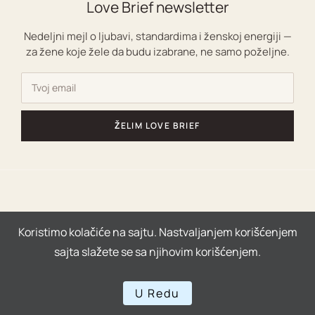
Love Brief newsletter
Nedeljni mejl o ljubavi, standardima i ženskoj energiji —
za žene koje žele da budu izabrane, ne samo poželjne.
ŽELIM LOVE BRIEF
Copyright © 2026 | Powered by Ljubavni coaching za
Koristimo kolačiće na sajtu. Nastvaljanjem korišćenjem
žene|
sajta slažete se sa njihovim korišćenjem.
U Redu