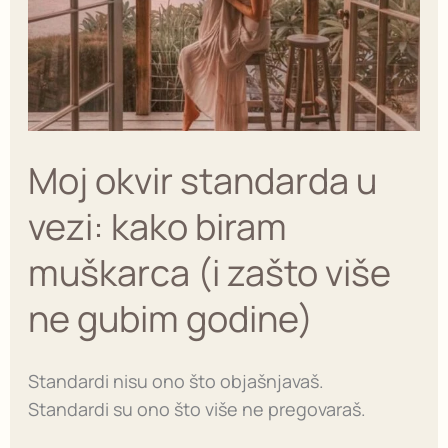
vezi:
kako
biram
muškarca
(i
zašto
Moj okvir standarda u
više
ne
vezi: kako biram
gubim
muškarca (i zašto više
godine)
ne gubim godine)
Standardi nisu ono što objašnjavaš.
Standardi su ono što više ne pregovaraš.