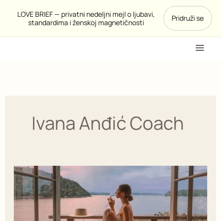
Pređi
LOVE BRIEF — privatni nedeljni mejl o ljubavi,
Pridruži se
na
standardima i ženskoj magnetičnosti
sadržaj
Ivana Anđić Coach
Moj
okvir
standarda
u