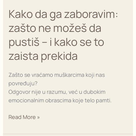
–
Kako da ga zaboravim:
i
kako
zašto ne možeš da
se
pustiš – i kako se to
to
zaista
zaista prekida
prekida
Zašto se vraćamo muškarcima koji nas
povređuju?
Odgovor nije u razumu, već u dubokim
emocionalnim obrascima koje telo pamti.
Read More »