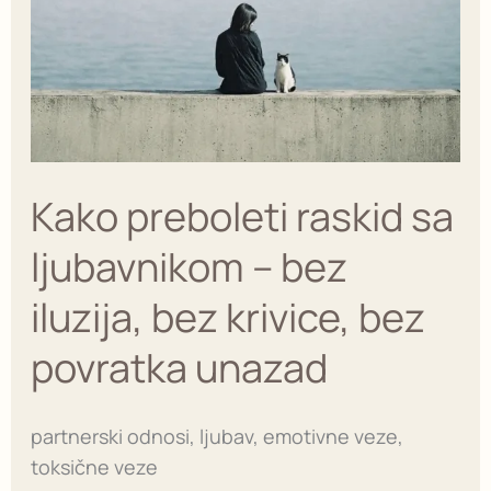
sa
ljubavnikom
–
bez
iluzija,
bez
krivice,
Kako preboleti raskid sa
bez
povratka
ljubavnikom – bez
unazad
iluzija, bez krivice, bez
povratka unazad
partnerski odnosi, ljubav, emotivne veze,
toksične veze