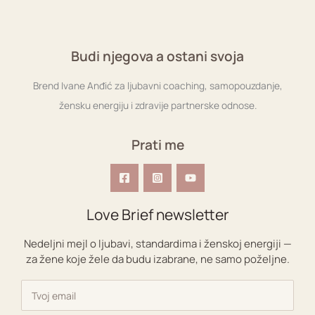
Budi njegova a ostani svoja
Brend Ivane Anđić za ljubavni coaching, samopouzdanje,
žensku energiju i zdravije partnerske odnose.
Prati me
Love Brief newsletter
Nedeljni mejl o ljubavi, standardima i ženskoj energiji —
za žene koje žele da budu izabrane, ne samo poželjne.