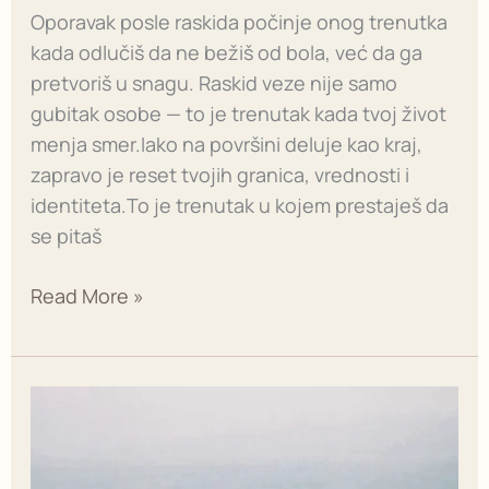
Oporavak posle raskida počinje onog trenutka
kada odlučiš da ne bežiš od bola, već da ga
pretvoriš u snagu. Raskid veze nije samo
gubitak osobe — to je trenutak kada tvoj život
menja smer.Iako na površini deluje kao kraj,
zapravo je reset tvojih granica, vrednosti i
identiteta.To je trenutak u kojem prestaješ da
se pitaš
Read More »
Kako
preboleti
raskid