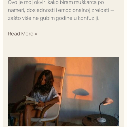
Ovo je moj okvir: kako biram muškarca po
nameri, doslednosti i emocionalnoj zrelosti — i
zašto više ne gubim godine u konfuziji.
Read More »
Kako
da
ga
zaboravim:
zašto
ne
možeš
da
pustiš