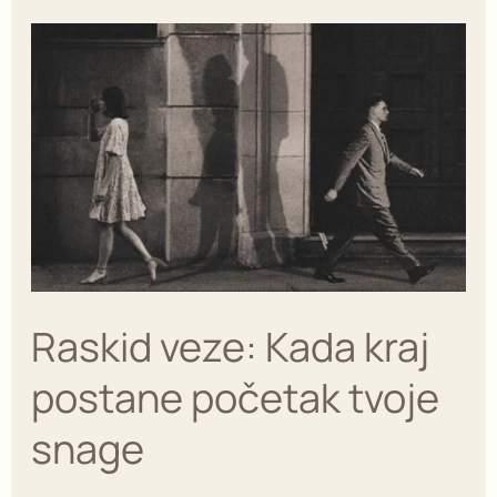
Raskid
veze:
Kada
kraj
postane
početak
tvoje
snage
Raskid veze: Kada kraj
postane početak tvoje
snage