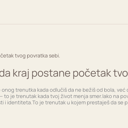
da kraj postane početak tv
 onog trenutka kada odlučiš da ne bežiš od bola, već 
 to je trenutak kada tvoj život menja smer.Iako na povr
ti i identiteta.To je trenutak u kojem prestaješ da se p