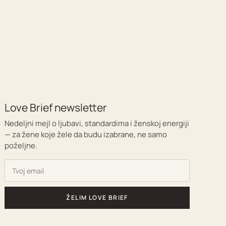
Love Brief newsletter
Nedeljni mejl o ljubavi, standardima i ženskoj energiji
— za žene koje žele da budu izabrane, ne samo
poželjne.
ŽELIM LOVE BRIEF