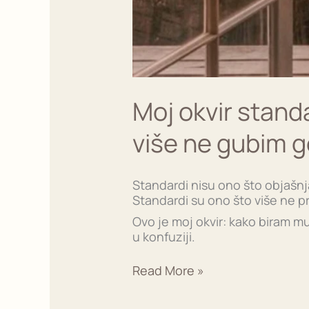
Moj okvir stand
više ne gubim g
Standardi nisu ono što objašnj
Standardi su ono što više ne p
Ovo je moj okvir: kako biram m
u konfuziji.
Read More »