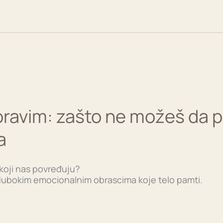
ravim: zašto ne možeš da pu
a
koji nas povređuju?
dubokim emocionalnim obrascima koje telo pamti.