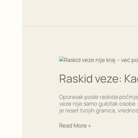
to
zaista
prekida
Raskid
veze:
Kada
Raskid veze: Ka
kraj
postane
početak
Oporavak posle raskida počinje
tvoje
veze nije samo gubitak osobe —
snage
je reset tvojih granica, vrednos
Read More »