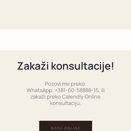
Zakaži konsultacije!
Pozovi me preko:
WhatsApp: +381-60-58888-15, ili
zakaži preko Calendly Online
konsultaciju.
BOOK ONLINE