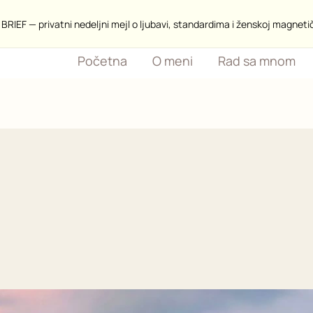
BRIEF — privatni nedeljni mejl o ljubavi, standardima i ženskoj magneti
Početna
O meni
Rad sa mnom