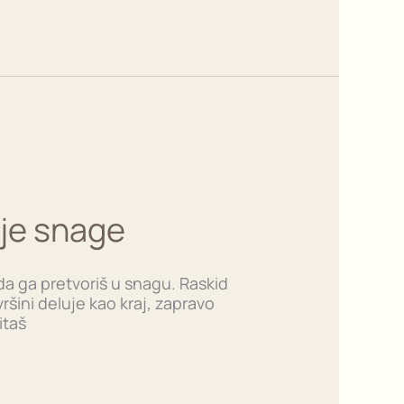
oje snage
da ga pretvoriš u snagu. Raskid
šini deluje kao kraj, zapravo
itaš