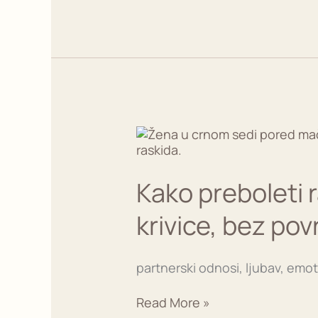
Kako
preboleti
raskid
sa
Kako preboleti r
ljubavnikom
–
krivice, bez po
bez
iluzija,
bez
partnerski odnosi, ljubav, emo
krivice,
bez
Read More »
povratka