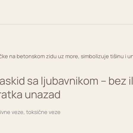
askid sa ljubavnikom – bez il
vratka unazad
tivne veze, toksične veze