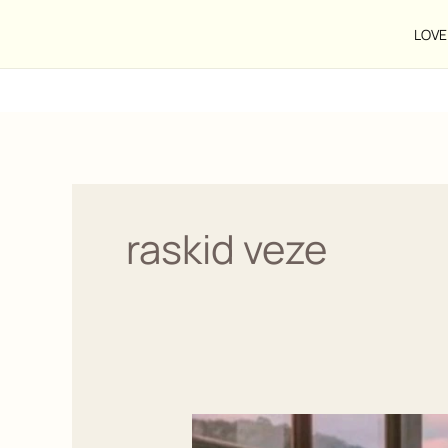
Pređi
na
LOVE 
sadržaj
raskid veze
Moj
okvir