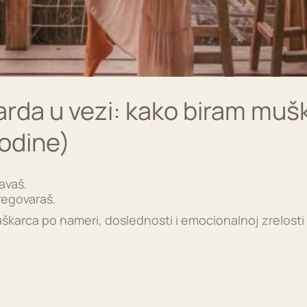
arda u vezi: kako biram mušk
odine)
avaš.
regovaraš.
uškarca po nameri, doslednosti i emocionalnoj zrelosti