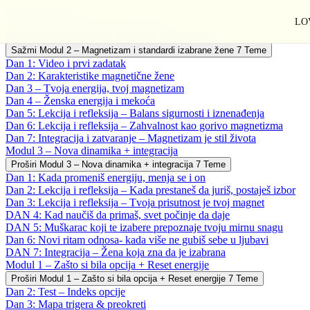
Skip to content
LOV
Intenziv: Izabrana, a ne opcija 🌹
Modul 2 – Magnetizam i standardi izabrane žene
Sažmi
Modul 2 – Magnetizam i standardi izabrane žene
7 Teme
Dan 1: Video i prvi zadatak
Dan 2: Karakteristike magnetične žene
Dan 3 – Tvoja energija, tvoj magnetizam
Dan 4 – Ženska energija i mekoća
Dan 5: Lekcija i refleksija – Balans sigurnosti i iznenađenja
Dan 6: Lekcija i refleksija – Zahvalnost kao gorivo magnetizma
Dan 7: Integracija i zatvaranje – Magnetizam je stil života
Modul 3 – Nova dinamika + integracija
Proširi
Modul 3 – Nova dinamika + integracija
7 Teme
Dan 1: Kada promeniš energiju, menja se i on
Dan 2: Lekcija i refleksija – Kada prestaneš da juriš, postaješ izbor
Dan 3: Lekcija i refleksija – Tvoja prisutnost je tvoj magnet
DAN 4: Kad naučiš da primaš, svet počinje da daje
DAN 5: Muškarac koji te izabere prepoznaje tvoju mirnu snagu
Dan 6: Novi ritam odnosa- kada više ne gubiš sebe u ljubavi
DAN 7: Integracija – Žena koja zna da je izabrana
Modul 1 – Zašto si bila opcija + Reset energije
Proširi
Modul 1 – Zašto si bila opcija + Reset energije
7 Teme
Dan 2: Test – Indeks opcije
Dan 3: Mapa trigera & preokreti