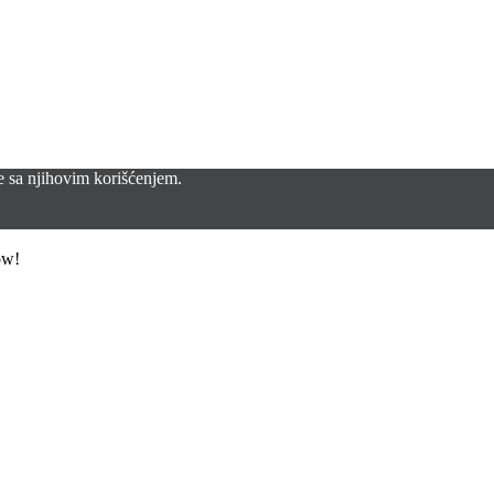
se sa njihovim korišćenjem.
ow!