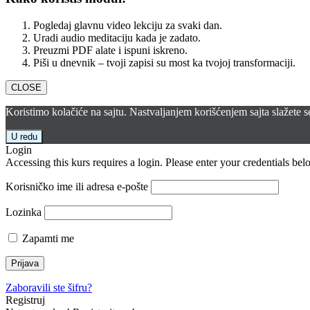
Pogledaj glavnu video lekciju za svaki dan.
Uradi audio meditaciju kada je zadato.
Preuzmi PDF alate i ispuni iskreno.
Piši u dnevnik – tvoji zapisi su most ka tvojoj transformaciji.
CLOSE
Koristimo kolačiće na sajtu. Nastvaljanjem korišćenjem sajta slažete 
U redu
Login
Accessing this kurs requires a login. Please enter your credentials bel
Korisničko ime ili adresa e-pošte
Lozinka
Zapamti me
Zaboravili ste šifru?
Registruj