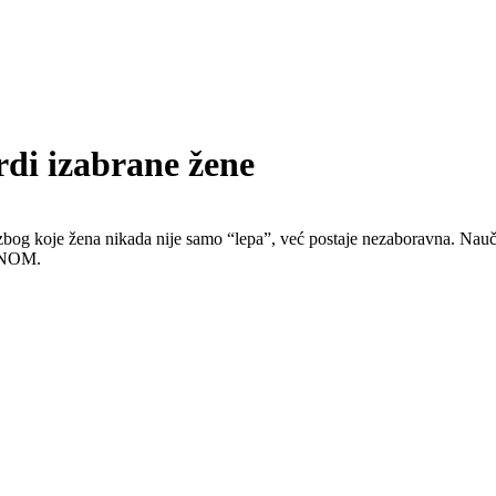
di izabrane žene
og koje žena nikada nije samo “lepa”, već postaje nezaboravna. Naučić
RANOM.