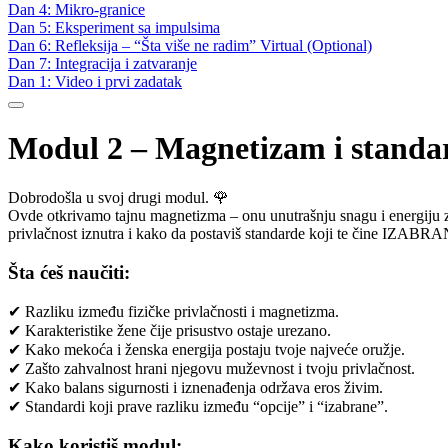
Dan 4: Mikro-granice
Dan 5: Eksperiment sa impulsima
Dan 6: Refleksija – “Šta više ne radim”
Virtual (Optional)
Dan 7: Integracija i zatvaranje
Dan 1: Video i prvi zadatak
Modul 2 – Magnetizam i standar
Dobrodošla u svoj drugi modul. 🌹
Ovde otkrivamo tajnu magnetizma – onu unutrašnju snagu i energiju zb
privlačnost iznutra i kako da postaviš standarde koji te čine IZAB
Šta ćeš naučiti:
✔ Razliku između fizičke privlačnosti i magnetizma.
✔ Karakteristike žene čije prisustvo ostaje urezano.
✔ Kako mekoća i ženska energija postaju tvoje najveće oružje.
✔ Zašto zahvalnost hrani njegovu muževnost i tvoju privlačnost.
✔ Kako balans sigurnosti i iznenađenja održava eros živim.
✔ Standardi koji prave razliku između “opcije” i “izabrane”.
Kako koristiš modul: