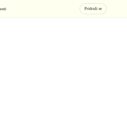
Pridruži se
osti