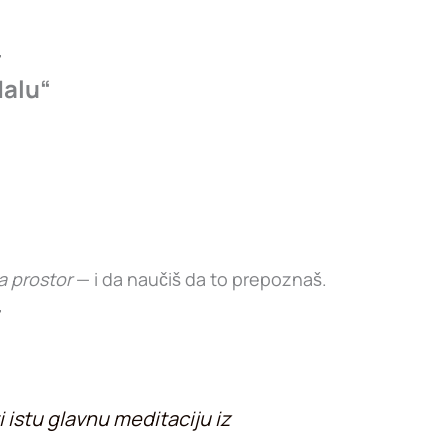
dalu“
a prostor
— i da naučiš da to prepoznaš.
 istu glavnu meditaciju iz