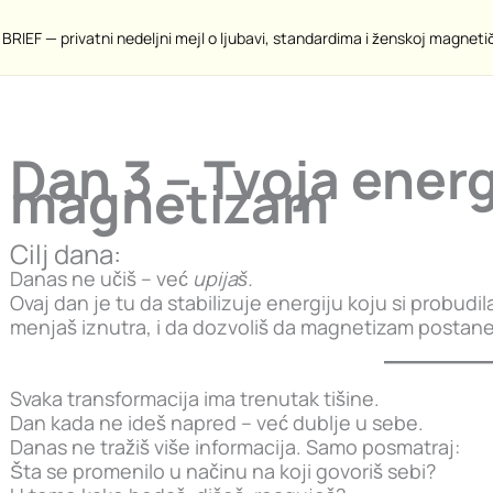
Prethodna Tema
BRIEF — privatni nedeljni mejl o ljubavi, standardima i ženskoj magneti
Dan 3 – Tvoja energ
magnetizam
Cilj dana:
Danas ne učiš – već
upijaš.
Ovaj dan je tu da stabilizuje energiju koju si probudi
menjaš iznutra, i da dozvoliš da magnetizam postane 
Svaka transformacija ima trenutak tišine.
Dan kada ne ideš napred – već dublje u sebe.
Danas ne tražiš više informacija. Samo posmatraj:
Šta se promenilo u načinu na koji govoriš sebi?