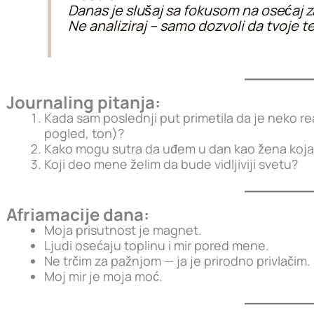
Danas je slušaj sa fokusom na osećaj za
Ne analiziraj – samo dozvoli da tvoje t
Journaling pitanja:
Kada sam poslednji put primetila da je neko 
pogled, ton)?
Kako mogu sutra da uđem u dan kao žena koja 
Koji deo mene želim da bude vidljiviji svetu?
Afriamacije dana:
Moja prisutnost je magnet.
Ljudi osećaju toplinu i mir pored mene.
Ne trčim za pažnjom — ja je prirodno privlačim.
Moj mir je moja moć.