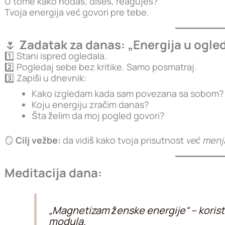
U tome kako hodaš, dišeš, reaguješ?
Tvoja energija već govori pre tebe.
🌷
Zadatak za danas: „Energija u ogle
1️⃣ Stani ispred ogledala.
2️⃣ Pogledaj sebe bez kritike. Samo posmatraj.
3️⃣ Zapiši u dnevnik:
Kako izgledam kada sam povezana sa sobom?
Koju energiju zračim danas?
Šta želim da moj pogled govori?
🪞
Cilj vežbe:
da vidiš kako tvoja prisutnost
već menj
Meditacija dana:
„Magnetizam ženske energije“ – koristi
modula.