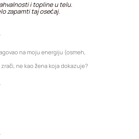
hvalnosti i topline u telu.
elo zapamti taj osećaj.
reagovao na moju energiju (osmeh,
zrači, ne kao žena koja dokazuje?