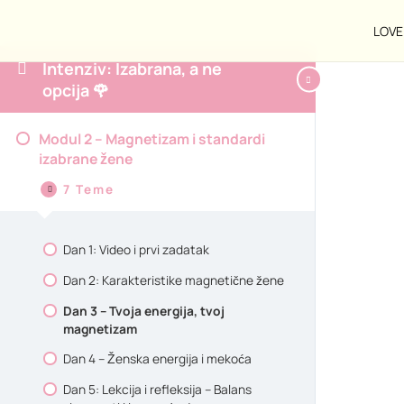
LOVE 
Intenziv: Izabrana, a ne
opcija 🌹
Modul
Modul
Modul
Sažmi
Proširi
Proširi
2
3
1
Modul 2 – Magnetizam i standardi
–
–
–
izabrane žene
Magnetizam
Nova
Zašto
i
dinamika
si
7 Teme
standardi
+
bila
izabrane
integracija
opcija
žene
+
Reset
energije
Dan 1: Video i prvi zadatak
Dan 2: Karakteristike magnetične žene
Dan 3 – Tvoja energija, tvoj
magnetizam
Dan 4 – Ženska energija i mekoća
Dan 5: Lekcija i refleksija – Balans