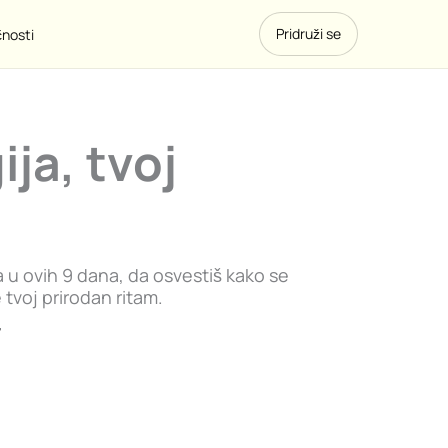
Pridruži se
čnosti
ija, tvoj
la u ovih 9 dana, da osvestiš kako se
tvoj prirodan ritam.