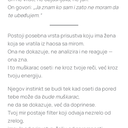
On govori:
„Ja znam ko sam i zato ne moram da
te ubeđujem.“
Postoji posebna vrsta prisustva koju ima žena
koja se vratila iz haosa sa mirom.
Ona ne dokazuje, ne analizira i ne reaguje —
ona zna.
I to muškarac oseti: ne kroz tvoje reči, već kroz
tvoju energiju.
Njegov instinkt se budi tek kad oseti da pored
tebe može da
bude muškarac
,
ne da se dokazuje, već da doprinese.
Tvoj mir postaje filter koji odvaja nezrelo od
zrelog,