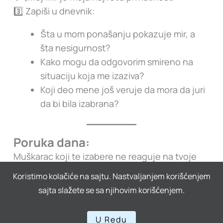
3️⃣ Zapiši u dnevnik:
Šta u mom ponašanju pokazuje mir, a
šta nesigurnost?
Kako mogu da odgovorim smireno na
situaciju koja me izaziva?
Koji deo mene još veruje da mora da juri
da bi bila izabrana?
Poruka dana:
Muškarac koji te izabere ne reaguje na tvoje
reči – već na tvoje
stanje
.
Koristimo kolačiće na sajtu. Nastvaljanjem korišćenjem
Tvoj mir je ono što ga poziva da ostane. 🌹
sajta slažete se sa njihovim korišćenjem.
U Redu