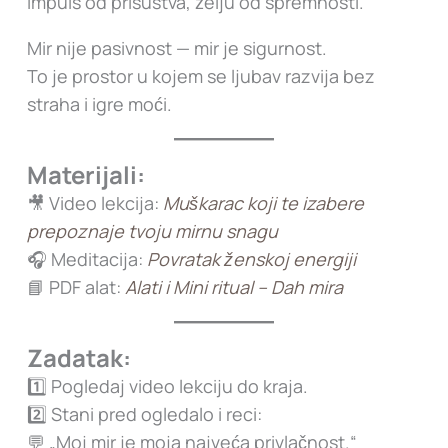
impuls od prisustva, želju od spremnosti.
Mir nije pasivnost — mir je sigurnost.
To je prostor u kojem se ljubav razvija bez
straha i igre moći.
Materijali:
🎥 Video lekcija:
Muškarac koji te izabere
prepoznaje tvoju mirnu snagu
🎧 Meditacija:
Povratak ženskoj energiji
📘 PDF alat:
Alati i Mini ritual – Dah mira
Zadatak:
1️⃣ Pogledaj video lekciju do kraja.
2️⃣ Stani pred ogledalo i reci:
💬 „Moj mir je moja najveća privlačnost.“