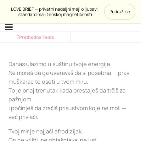
LOVE BRIEF — privatni nedeljni mejl o ljubavi,
Pridruži se
standardima i ženskoj magnetičnosti
Prethodna Tema
DAN 5: Muškarac koji te izabere prepoznaje tvoju mirnu snagu
Danas ulazimo u suštinu tvoje energije.
Ne moraš da ga uveravaš da si posebna — pravi
muškarac to oseti u tvom miru.
To je onaj trenutak kada prestaješ da trčiš za
pažnjom
i počinješ da zračiš prisustvom koje ne moli —
već privlači.
Tvoj mir je najjači afrodizijak.
On ne vrišti, ne objašnjava, ne juri.